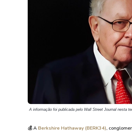
Weg
XPLG11
Klabin
KNRI11
Petrobrás
KNCR11
Ver todos
Ver todos
A informação foi publicada pelo Wall Street Journal nesta te
💰
A
Berkshire Hathaway (BERK34)
, conglomer