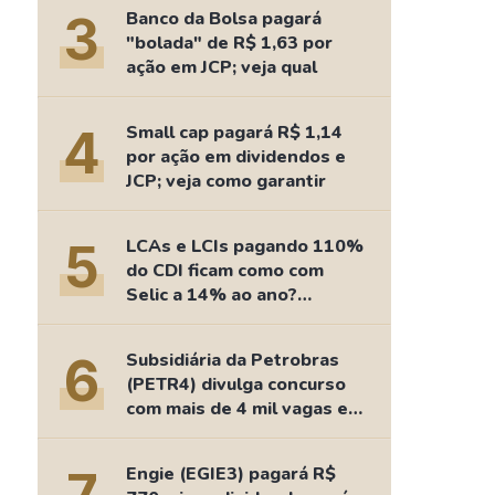
Comparador de Ativos
3
Banco da Bolsa pagará
As Ações Mais Buscadas
"bolada" de R$ 1,63 por
ação em JCP; veja qual
Guia do Iniciante
4
Small cap pagará R$ 1,14
por ação em dividendos e
JCP; veja como garantir
5
LCAs e LCIs pagando 110%
do CDI ficam como com
Selic a 14% ao ano?
Fizemos as contas
6
Subsidiária da Petrobras
(PETR4) divulga concurso
com mais de 4 mil vagas e
salários de até R$ 15 mil
Engie (EGIE3) pagará R$