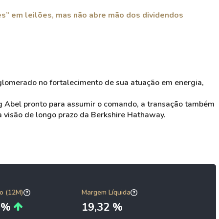
s” em leilões, mas não abre mão dos dividendos
glomerado no fortalecimento de sua atuação em energia,
g Abel pronto para assumir o comando, a transação também
a visão de longo prazo da Berkshire Hathaway.
o (12M)
Margem Líquida
0 %
19,32 %