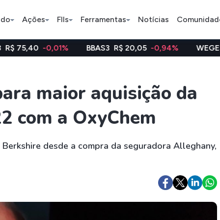
ado
Ações
FIIs
Ferramentas
Notícias
Comunidad
-0,01%
BBAS3
R$ 20,05
-0,94%
WEGE3
R$ 47,94
Pe
ara maior aquisição da
022 com a OxyChem
Ação
BDR
FII
Bradesco
JBS
TRXF11
a Berkshire desde a compra da seguradora Alleghany,
ETFs
Stocks
Criptomo
BOVA11
Tesla
Bitcoin
IVVB11
Apple
Ethereum
SMAL11
Amazon
Binance C