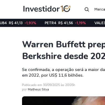
Merc
3
-1,93%
PETR4
R$ 41,56
-1,19%
VALE3
R$ 75,40
Warren Buffett prep
Assuntos do momento
Berkshire desde 2
Índice
Ação
Ibovespa
Petrobras
Se confirmada, a operação será a maior d
em 2022, por US$ 11,6 bilhões.
Ações
FIIs
Taesa
XPML11
Publicado em 30/09/2025 às 20:05h
por
Matheus Silva
Itausa
RECR11
Ambev
HGLG11