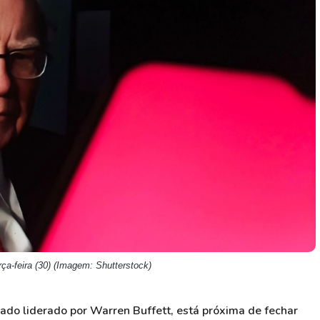
HASH11
Google
Dogecoin
GOLD11
Meta
Solana
XINA11
Coca-Cola
Cardano
Ver todos
Ver todos
Ver todos
rça-feira (30) (Imagem: Shutterstock)
ado liderado por Warren Buffett, está próxima de fechar