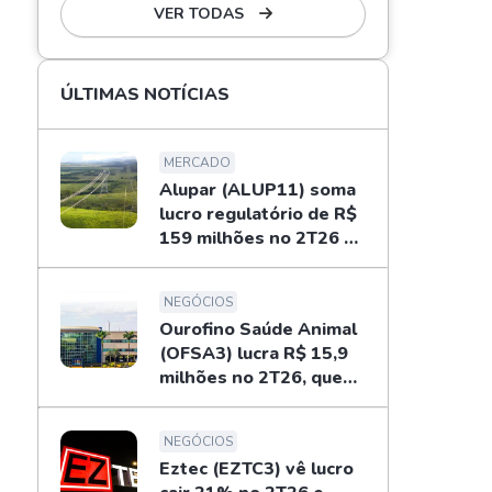
VER TODAS
ÚLTIMAS NOTÍCIAS
MERCADO
Alupar (ALUP11) soma
lucro regulatório de R$
159 milhões no 2T26 e
libera dividendos
NEGÓCIOS
Ourofino Saúde Animal
(OFSA3) lucra R$ 15,9
milhões no 2T26, queda
de 33%
NEGÓCIOS
Eztec (EZTC3) vê lucro