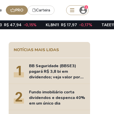
3
e
PRO
Carteira
-0,15%
KLBN11
R$ 17,97
-0,17%
TAEE11
R$ 39,01
-
squisar
NOTÍCIAS MAIS LIDAS
Ferramenta
Dividendos
1
BB Seguridade (BBSE3)
pagará R$ 3,8 bi em
dividendos; veja valor por
ação
edas
Ideias
2
Fundo imobiliário corta
Agenda de Dividendos
dividendos e despenca 40%
Radar do Dividendo Inteligente
em um único dia
oin - BNB
Carteiras Recomendadas