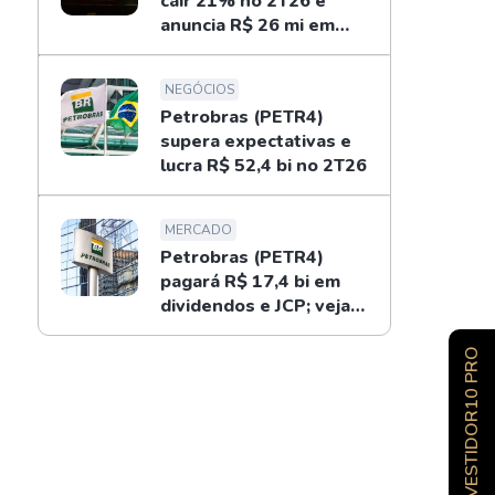
cair 21% no 2T26 e
anuncia R$ 26 mi em
dividendos
NEGÓCIOS
Petrobras (PETR4)
supera expectativas e
lucra R$ 52,4 bi no 2T26
MERCADO
Petrobras (PETR4)
pagará R$ 17,4 bi em
dividendos e JCP; veja
como receber
INVESTIDOR10 PRO