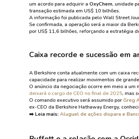
um acordo para adquirir a
OxyChem
, unidade 
transação estimada em US$ 10 bilhões.
A informação foi publicada pelo Wall Street Jour
Se confirmada, a operação será a maior da Ber
por US$ 11,6 bilhões, reforçando a estratégia d
Caixa recorde e sucessão em 
A Berkshire conta atualmente com um caixa rec
capacidade para realizar movimentos de grande 
O anúncio da negociação ocorre em meio a um 
deixará o cargo de CEO no final de 2025
, mas s
O comando executivo será assumido por
Greg 
ex-CEO da Berkshire Hathaway Energy, conhecido
➡️ Leia mais:
Aluguel de ações dispara e Banc
Buffett e a relação com a Occi