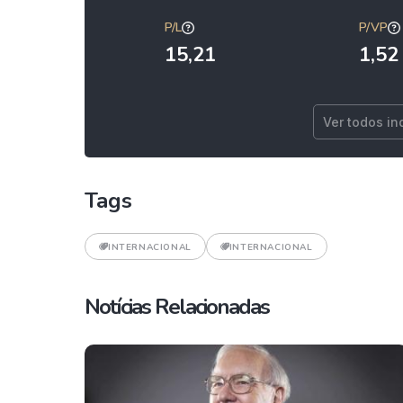
P/L
P/VP
15,21
1,52
Ver todos in
Tags
INTERNACIONAL
INTERNACIONAL
Notícias Relacionadas