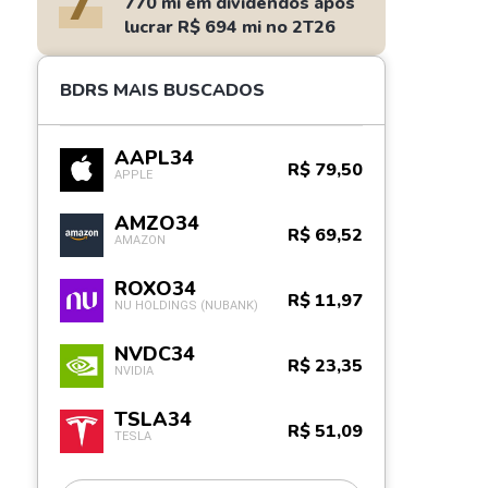
7
770 mi em dividendos após
lucrar R$ 694 mi no 2T26
BDRS MAIS BUSCADOS
AAPL34
R$ 79,50
APPLE
AMZO34
R$ 69,52
AMAZON
ROXO34
R$ 11,97
NU HOLDINGS (NUBANK)
NVDC34
R$ 23,35
NVIDIA
TSLA34
R$ 51,09
TESLA