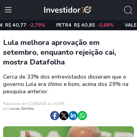
 40,77
-2,79%
PETR4
R$ 40,85
-2,88%
VALE3
R$
Lula melhora aprovação em
setembro, enquanto rejeição cai,
mostra Datafolha
Cerca de 33% dos entrevistados disseram que o
governo Lula era ótimo e bom, acima dos 29% na
pesquisa anterior.
Publicado em 11/09/2025 às 20:35h
por
Lucas Simões