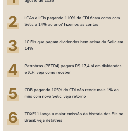
agosto de 2026
2
LCAs e LCIs pagando 110% do CDI ficam como com
Selic a 14% ao ano? Fizemos as contas
3
10 FIIs que pagam dividendos bem acima da Selic em
14%
4
Petrobras (PETR4) pagará R$ 17,4 bi em dividendos
e JCP; veja como receber
5
CDB pagando 105% do CDI não rende mais 1% ao
mês com nova Selic; veja retorno
6
TRXF11 lança a maior emissão da história dos FIIs no
Brasil; veja detalhes