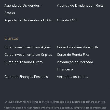
Agenda de Dividendos -
Agenda de Dividendos - Reits
Stocks
Agenda de Dividendos - BDRs
Guia do IRPF
Cursos
Curso Investimento em Ações
Curso Investimento em FIIs
Curso Investimento em Criptos
Curso de Renda Fixa
Curso de Tesouro Direto
Introdução ao Mercado
Financeiro
Curso de Finanças Pessoais
Ver todos os cursos
O Investidor10 não tem como objetivo a recomendação e/ou sugestão de compra de ativos.
Nosso site possui caráter meramente informativo e educativo, sempre trazendo informações