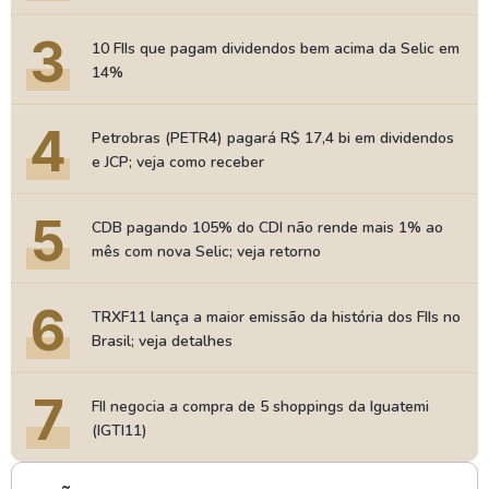
3
10 FIIs que pagam dividendos bem acima da Selic em
14%
4
Petrobras (PETR4) pagará R$ 17,4 bi em dividendos
e JCP; veja como receber
5
CDB pagando 105% do CDI não rende mais 1% ao
mês com nova Selic; veja retorno
6
TRXF11 lança a maior emissão da história dos FIIs no
Brasil; veja detalhes
7
FII negocia a compra de 5 shoppings da Iguatemi
(IGTI11)