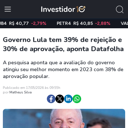
R$ 40,77
-2,79%
PETR4
R$ 40,85
-2,88%
VALE3
Governo Lula tem 39% de rejeição e
30% de aprovação, aponta Datafolha
A pesquisa aponta que a avaliação do governo
atingiu seu melhor momento em 2023 com 38% de
aprovação popular.
Publicado em 17/05/2026 às 09:55h
por
Matheus Silva