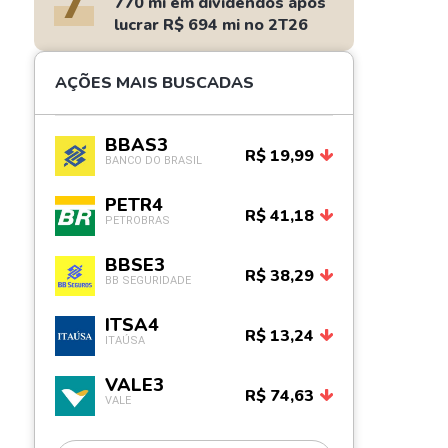
7
770 mi em dividendos após
lucrar R$ 694 mi no 2T26
AÇÕES MAIS BUSCADAS
BBAS3
R$ 19,99
BANCO DO BRASIL
PETR4
R$ 41,18
PETROBRAS
BBSE3
R$ 38,29
BB SEGURIDADE
ITSA4
R$ 13,24
ITAÚSA
VALE3
R$ 74,63
VALE