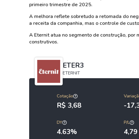
primeiro trimestre de 2025.
A melhora reflete sobretudo a retomada do negóc
a receita da companhia, mas o controle de cus
A Eternit atua no segmento de construção, por 
construtivos.
ETER3
ETERNIT
Cotação
Variaçã
R$ 3,68
-17
DY
P/L
4.63%
4,79