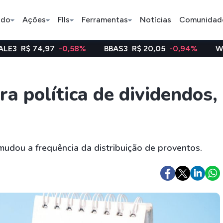
ado
Ações
FIIs
Ferramentas
Notícias
Comunidad
97
-0,58%
BBAS3
R$ 20,05
-0,94%
WEGE3
R$ 48,
Pe
ra política de dividendos,
Ação
BDR
FII
Bradesco
JBS
TRXF11
mudou a frequência da distribuição de proventos.
ETFs
Stocks
Criptomo
BOVA11
Tesla
Bitcoin
IVVB11
Apple
Ethereum
SMAL11
Amazon
Binance C