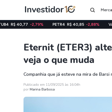
Merc
77
-2,79%
PETR4
R$ 40,85
-2,88%
VALE3
R$ 74,
Eternit (ETER3) alte
Assuntos do momento
veja o que muda
Índice
Ação
Ibovespa
Petrobras
Companhia que já esteve na mira de Barsi 
Ações
FIIs
Publicado em 11/09/2025 às 16:04h
por
Marina Barbosa
Taesa
XPML11
Itausa
RECR11
Ambev
HGLG11