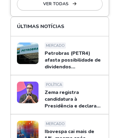
VER TODAS
ÚLTIMAS NOTÍCIAS
MERCADO
Petrobras (PETR4)
afasta possibilidade de
dividendos
extraordinários em
2026; entenda
POLÍTICA
Zema registra
candidatura à
Presidência e declara
patrimônio de R$ 178
mi
MERCADO
Ibovespa cai mais de