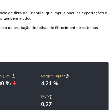
io de fibra de Crisotila, que impulsionou as exportações e
tos também ajudou.
meio da produção de telhas de fibrocimento e sistemas
o (12M)
Margem Líquida
,30 %
4,21 %
P/VP
0,27