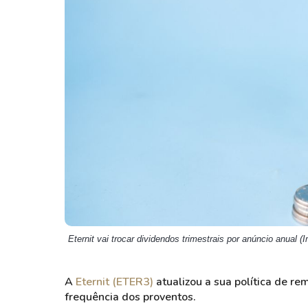
Weg
XPLG11
Klabin
KNRI11
Petrobrás
KNCR11
Ver todos
Ver todos
Eternit vai trocar dividendos trimestrais por anúncio anual 
A
Eternit (ETER3)
atualizou a sua política de re
frequência dos proventos.