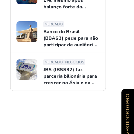
1%, mesmo após
balanço forte da
Petrobras
MERCADO
Banco do Brasil
(BBAS3) pede para não
participar de audiência
sobre o BRB; entenda
MERCADO
NEGÓCIOS
JBS (JBSS32) faz
parceria bilionária para
crescer na Ásia e na
Oceania
INVESTIDOR10 PRO