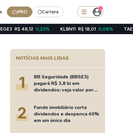
3
e
PRO
Carteira
12
0,23%
KLBN11
R$ 18,01
0,06%
TAEE11
R$ 39,49
squisar
NOTÍCIAS MAIS LIDAS
Ferramenta
Dividendos
1
BB Seguridade (BBSE3)
pagará R$ 3,8 bi em
dividendos; veja valor por
ação
edas
Ideias
2
Fundo imobiliário corta
Agenda de Dividendos
dividendos e despenca 40%
Radar do Dividendo Inteligente
em um único dia
oin - BNB
Carteiras Recomendadas