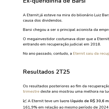
Ex-queridinha
de
Barsi
A Eternit já esteve na mira do bilionário Luiz
Bar
causa dos dividendos.
Barsi
chegou a ser o principal acionista da empr
O megainvestidor costumava dizer que a Eternit
entrando em recuperação judicial em 2018.
No ano passado, contudo, a
Eternit saiu da recu
Resultados 2T25
Os resultados posteriores ao fim da recuperaçã
trimestre
deste ano mostrou uma melhora na lu
📈
A Eternit teve um
lucro líquido de R$ 30,6 
161,9% em relação ao mesmo período de 2024 e