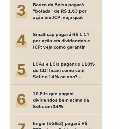
Comparador de Ativos
3
Banco da Bolsa pagará
As Ações Mais Buscadas
"bolada" de R$ 1,63 por
ação em JCP; veja qual
Guia do Iniciante
4
Small cap pagará R$ 1,14
por ação em dividendos e
JCP; veja como garantir
5
LCAs e LCIs pagando 110%
do CDI ficam como com
Selic a 14% ao ano?
Fizemos as contas
6
10 FIIs que pagam
dividendos bem acima da
Selic em 14%
Engie (EGIE3) pagará R$