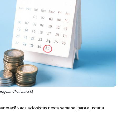
HASH11
Google
Dogecoin
GOLD11
Meta
Solana
XINA11
Coca-Cola
Cardano
Ver todos
Ver todos
Ver todos
(Imagem: Shutterstock)
muneração aos acionistas nesta semana, para ajustar a