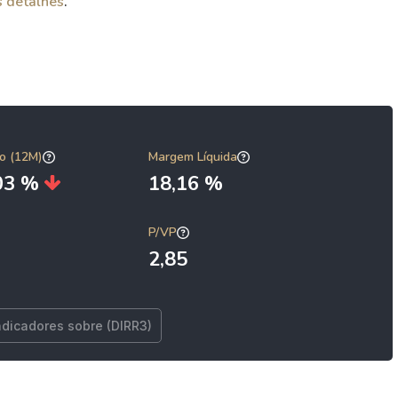
s detalhes
.
o (12M)
Margem Líquida
,03 %
18,16 %
P/VP
2,85
ndicadores sobre (DIRR3)