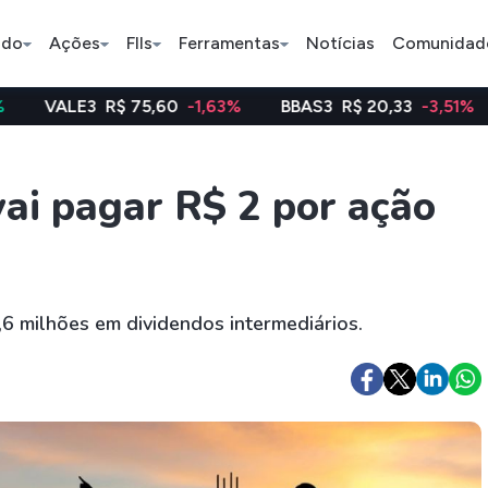
ado
Ações
FIIs
Ferramentas
Notícias
Comunidad
R$ 75,60
-1,63%
BBAS3
R$ 20,33
-3,51%
WEGE3
R
Pe
vai pagar R$ 2 por ação
Índice
Ação
Ação
Bradesco
Petrobras
Axia
6,6 milhões em dividendos intermediários.
ETFs
Stocks
Criptomo
BOVA11
Tesla
Bitcoin
IVVB11
Apple
Ethereum
SMAL11
Amazon
Binance C