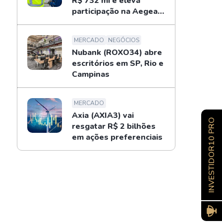
R$ 732 mi e eleva
participação na Aegea
para 14%
MERCADO
NEGÓCIOS
Nubank (ROXO34) abre
escritórios em SP, Rio e
Campinas
MERCADO
Axia (AXIA3) vai
INVESTIDOR10 PRO
resgatar R$ 2 bilhões
em ações preferenciais