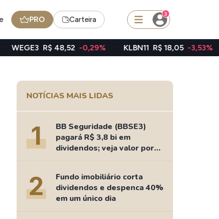
3
e
PRO
Carteira
$ 48,52
-0,29%
KLBN11
R$ 18,05
-3,53%
TAEE11
R$
squisar
NOTÍCIAS MAIS LIDAS
FII
TRXF11
1
BB Seguridade (BBSE3)
pagará R$ 3,8 bi em
dividendos; veja valor por
ação
edas
Ideias
2
Fundo imobiliário corta
Agenda de Dividendos
dividendos e despenca 40%
Radar do Dividendo Inteligente
em um único dia
oin - BNB
Carteiras Recomendadas