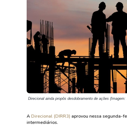
Weg
XPLG11
Klabin
KNRI11
Petrobrás
KNCR11
Ver todos
Ver todos
Direcional ainda propôs desdobramento de ações (Imagem: 
A
Direcional (DIRR3)
aprovou nessa segunda-fei
intermediários.