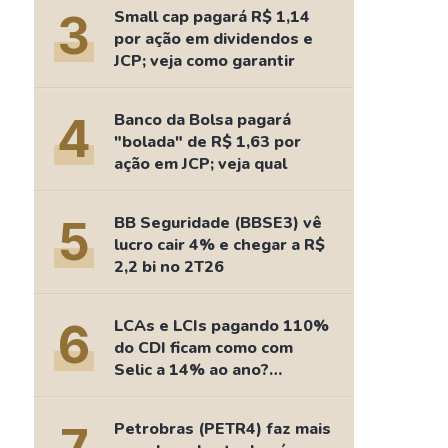
Comparador de Ativos
3
Small cap pagará R$ 1,14
As Ações Mais Buscadas
por ação em dividendos e
JCP; veja como garantir
Guia do Iniciante
4
Banco da Bolsa pagará
"bolada" de R$ 1,63 por
ação em JCP; veja qual
5
BB Seguridade (BBSE3) vê
lucro cair 4% e chegar a R$
2,2 bi no 2T26
6
LCAs e LCIs pagando 110%
do CDI ficam como com
Selic a 14% ao ano?
Fizemos as contas
Petrobras (PETR4) faz mais