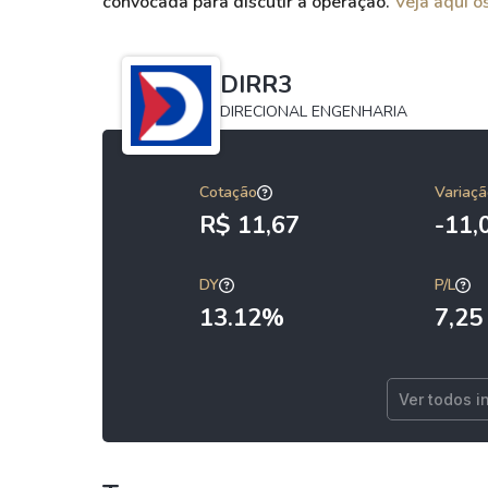
convocada para discutir a operação.
Veja aqui o
DIRR3
DIRECIONAL ENGENHARIA
Cotação
Variaçã
R$ 11,67
-11
DY
P/L
13.12%
7,25
Ver todos i