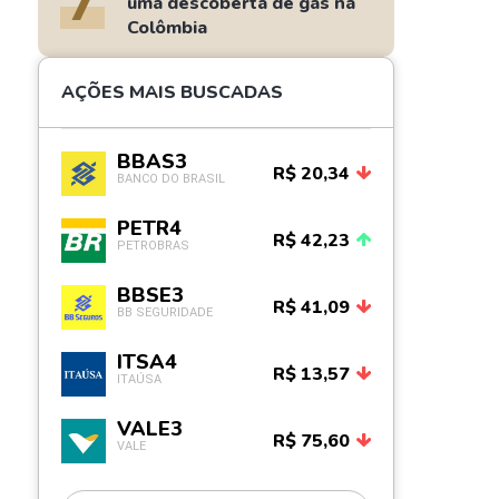
7
uma descoberta de gás na
Colômbia
AÇÕES MAIS BUSCADAS
BBAS3
R$ 20,34
BANCO DO BRASIL
PETR4
R$ 42,23
PETROBRAS
BBSE3
R$ 41,09
BB SEGURIDADE
ITSA4
R$ 13,57
ITAÚSA
VALE3
R$ 75,60
VALE