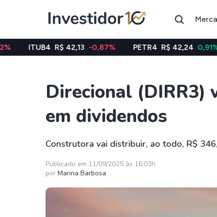
Merc
4
R$ 42,13
-0,87%
PETR4
R$ 42,24
0,91%
VALE3
Direcional (DIRR3) 
Assuntos do momento
em dividendos
Índice
Índice
Ibovespa
Selic
Construtora vai distribuir, ao todo, R$ 34
Ações
FIIs
Publicado em 11/09/2025 às 16:03h
por
Marina Barbosa
Taesa
XPML11
Itausa
RECR11
Ambev
HGLG11