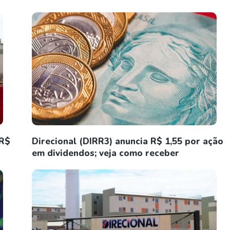
 R$
Direcional (DIRR3) anuncia R$ 1,55 por ação
em dividendos; veja como receber