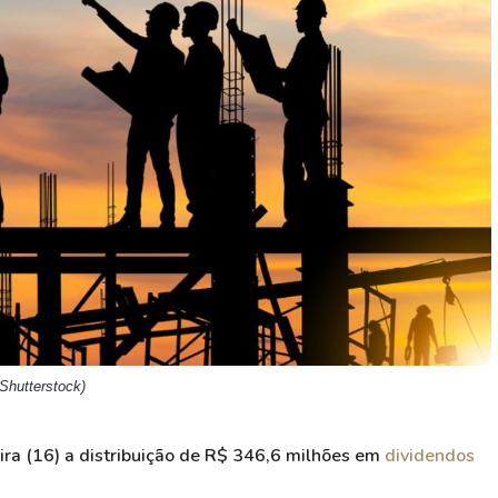
HASH11
Google
Dogecoin
GOLD11
Meta
Solana
XINA11
Coca-Cola
Cardano
Ver todos
Ver todos
Ver todos
Shutterstock)
ra (16) a distribuição de R$ 346,6 milhões em
dividendos