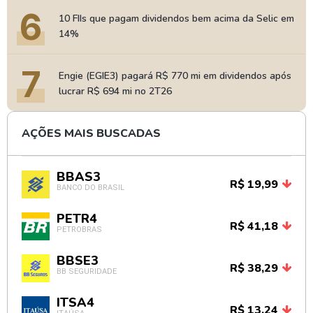
6
10 FIIs que pagam dividendos bem acima da Selic em
14%
7
Engie (EGIE3) pagará R$ 770 mi em dividendos após
lucrar R$ 694 mi no 2T26
AÇÕES MAIS BUSCADAS
BBAS3
R$ 19,99
BANCO DO BRASIL
PETR4
R$ 41,18
PETROBRAS
BBSE3
R$ 38,29
BB SEGURIDADE
ITSA4
R$ 13,24