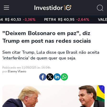
 40,53
-3,36%
PETR4
R$ 40,95
-2,64%
VALE3
R$ 
"Deixem Bolsonaro em paz", diz
Trump em post nas redes sociais
Sem citar Trump, Lula disse que Brasil não aceita
'interferência' de quem quer que seja.
Publicado em 11/09/2025 às 16:04h
por
Elanny Vlaxio