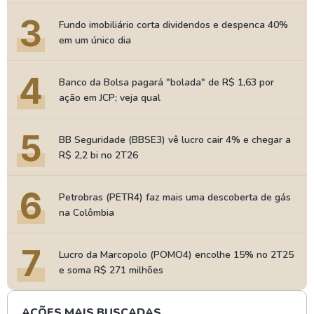
3
Fundo imobiliário corta dividendos e despenca 40%
em um único dia
4
Banco da Bolsa pagará "bolada" de R$ 1,63 por
ação em JCP; veja qual
5
BB Seguridade (BBSE3) vê lucro cair 4% e chegar a
R$ 2,2 bi no 2T26
6
Petrobras (PETR4) faz mais uma descoberta de gás
na Colômbia
7
Lucro da Marcopolo (POMO4) encolhe 15% no 2T25
e soma R$ 271 milhões
AÇÕES MAIS BUSCADAS