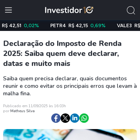
51
0,02%
PETR4
R$ 42,15
0,69%
VALE3
R$ 76,14
Declaração do Imposto de Renda
2025: Saiba quem deve declarar,
datas e muito mais
Saiba quem precisa declarar, quais documentos
reunir e como evitar os principais erros que levam à
malha fina.
Publicado em 11/09/2025 às 16:03h
por
Matheus Silva