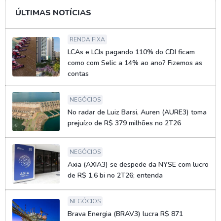
ÚLTIMAS NOTÍCIAS
RENDA FIXA
LCAs e LCIs pagando 110% do CDI ficam
como com Selic a 14% ao ano? Fizemos as
contas
NEGÓCIOS
No radar de Luiz Barsi, Auren (AURE3) toma
prejuízo de R$ 379 milhões no 2T26
NEGÓCIOS
Axia (AXIA3) se despede da NYSE com lucro
de R$ 1,6 bi no 2T26; entenda
NEGÓCIOS
Brava Energia (BRAV3) lucra R$ 871