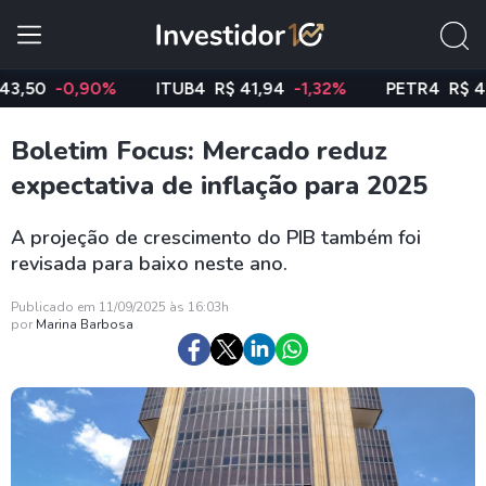
0
-0,90%
ITUB4
R$ 41,94
-1,32%
PETR4
R$ 42,06
Boletim Focus: Mercado reduz
expectativa de inflação para 2025
A projeção de crescimento do PIB também foi
revisada para baixo neste ano.
Publicado em 11/09/2025 às 16:03h
por
Marina Barbosa