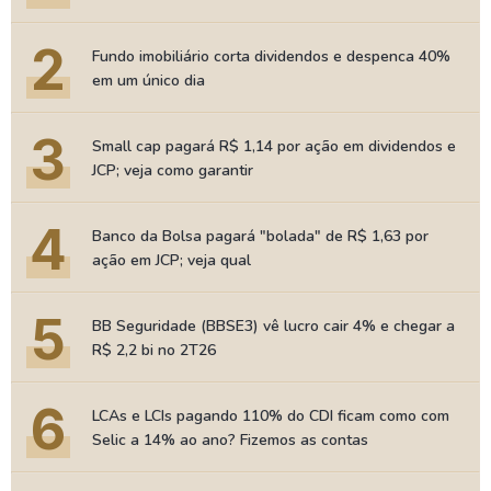
2
Fundo imobiliário corta dividendos e despenca 40%
em um único dia
3
Small cap pagará R$ 1,14 por ação em dividendos e
JCP; veja como garantir
4
Banco da Bolsa pagará "bolada" de R$ 1,63 por
ação em JCP; veja qual
5
BB Seguridade (BBSE3) vê lucro cair 4% e chegar a
R$ 2,2 bi no 2T26
6
LCAs e LCIs pagando 110% do CDI ficam como com
Selic a 14% ao ano? Fizemos as contas