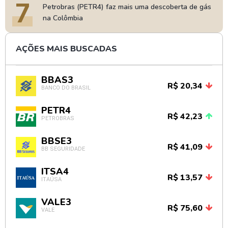
7
Petrobras (PETR4) faz mais uma descoberta de gás
na Colômbia
AÇÕES MAIS BUSCADAS
BBAS3
R$ 20,34
BANCO DO BRASIL
PETR4
R$ 42,23
PETROBRAS
BBSE3
R$ 41,09
BB SEGURIDADE
ITSA4
R$ 13,57
ITAÚSA
VALE3
R$ 75,60
VALE