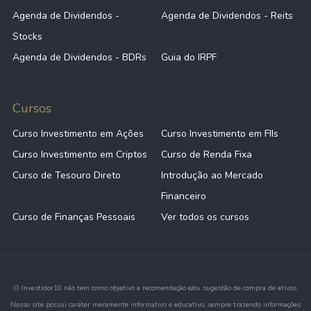
Agenda de Dividendos -
Agenda de Dividendos - Reits
Stocks
Agenda de Dividendos - BDRs
Guia do IRPF
Cursos
Curso Investimento em Ações
Curso Investimento em FIIs
Curso Investimento em Criptos
Curso de Renda Fixa
Curso de Tesouro Direto
Introdução ao Mercado
Financeiro
Curso de Finanças Pessoais
Ver todos os cursos
O Investidor10 não tem como objetivo a recomendação e/ou sugestão de compra de ativos.
Nosso site possui caráter meramente informativo e educativo, sempre trazendo informações