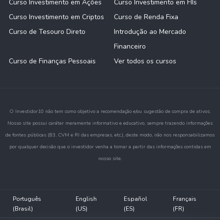
Curso Investimento em Ações
Curso Investimento em FIIs
Curso Investimento em Criptos
Curso de Renda Fixa
Curso de Tesouro Direto
Introdução ao Mercado
Financeiro
Curso de Finanças Pessoais
Ver todos os cursos
O Investidor10 não tem como objetivo a recomendação e/ou sugestão de compra de ativos.
Nosso site possui caráter meramente informativo e educativo, sempre trazendo informações
de fontes públicas (B3, CVM e RI das empresas, etc.), deste modo, não nos responsabilizamos
por qualquer decisão que o investidor venha a tomar a partir das informações contidas em
nosso site.
Português
English
Español
Français
(Brasil)
(US)
(ES)
(FR)