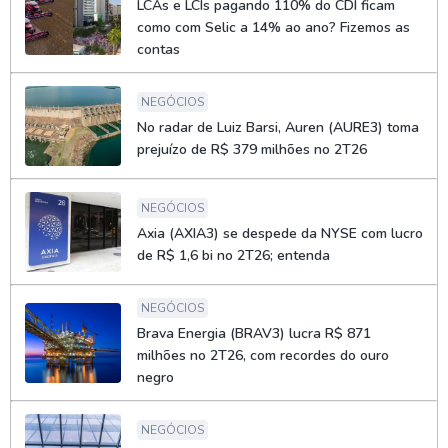
LCAs e LCIs pagando 110% do CDI ficam
como com Selic a 14% ao ano? Fizemos as
contas
NEGÓCIOS
No radar de Luiz Barsi, Auren (AURE3) toma
prejuízo de R$ 379 milhões no 2T26
NEGÓCIOS
Axia (AXIA3) se despede da NYSE com lucro
de R$ 1,6 bi no 2T26; entenda
NEGÓCIOS
Brava Energia (BRAV3) lucra R$ 871
milhões no 2T26, com recordes do ouro
negro
NEGÓCIOS