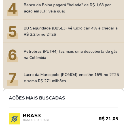
4
Banco da Bolsa pagará "bolada" de R$ 1,63 por
ação em JCP; veja qual
5
BB Seguridade (BBSE3) vê lucro cair 4% e chegar a
R$ 2,2 bi no 2T26
6
Petrobras (PETR4) faz mais uma descoberta de gás
na Colômbia
7
Lucro da Marcopolo (POMO4) encolhe 15% no 2T25
e soma R$ 271 milhões
AÇÕES MAIS BUSCADAS
BBAS3
R$ 21,05
BANCO DO BRASIL