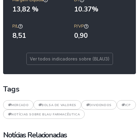
13,82 %
10.37%
P/L
P/VP
8,51
0,90
Ver todos indicadores sobre (BLAU3)
Tags
MERCADO
BOLSA DE VALORES
DIVIDENDOS
JCP
NOTÍCIAS SOBRE BLAU FARMACÊUTICA
Notícias Relacionadas