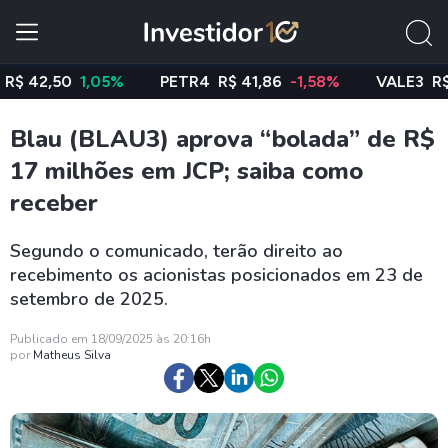
2,50
1,05%
PETR4
R$ 41,86
-1,58%
VALE3
R$ 76,8
Blau (BLAU3) aprova “bolada” de R$
17 milhões em JCP; saiba como
receber
Segundo o comunicado, terão direito ao
recebimento os acionistas posicionados em 23 de
setembro de 2025.
Publicado em 18/09/2025 às 20:16h
por
Matheus Silva