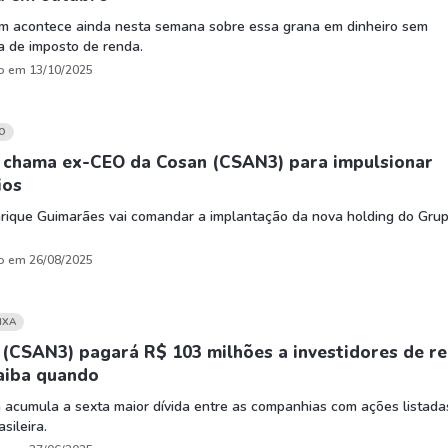
m acontece ainda nesta semana sobre essa grana em dinheiro sem
a de imposto de renda.
o em 13/10/2025
O
 chama ex-CEO da Cosan (CSAN3) para impulsionar
ios
nrique Guimarães vai comandar a implantação da nova holding do Gru
o em 26/08/2025
IXA
 (CSAN3) pagará R$ 103 milhões a investidores de r
saiba quando
 acumula a sexta maior dívida entre as companhias com ações listada
sileira.