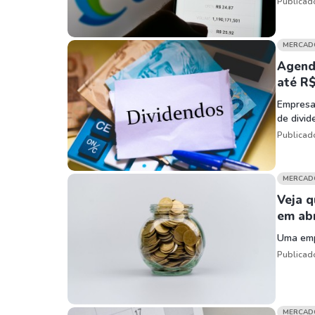
Publicad
MERCAD
Agenda
até R$
Empresa
de divid
Publicad
MERCAD
Veja q
em abr
Uma emp
Publicad
MERCAD