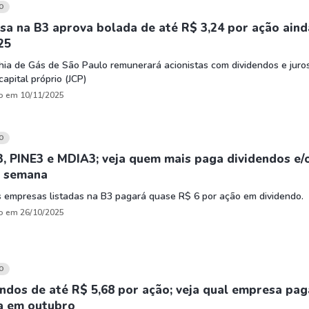
HASH11
Google
Dogecoin
O
GOLD11
Meta
Solana
a na B3 aprova bolada de até R$ 3,24 por ação aind
25
XINA11
Coca-Cola
Cardano
ia de Gás de São Paulo remunerará acionistas com dividendos e juro
Ver todos
Ver todos
Ver todos
capital próprio (JCP)
o em 10/11/2025
O
, PINE3 e MDIA3; veja quem mais paga dividendos e/
a semana
 empresas listadas na B3 pagará quase R$ 6 por ação em dividendo.
o em 26/10/2025
O
ndos de até R$ 5,68 por ação; veja qual empresa pag
a em outubro