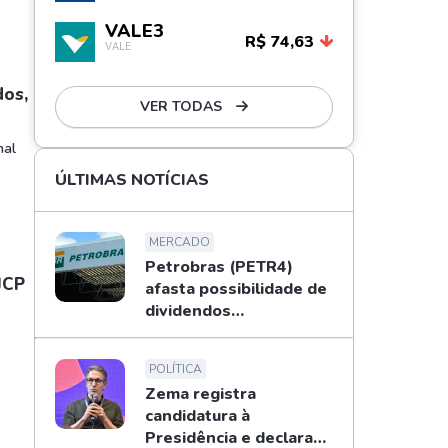
VALE3
R$ 74,63
VALE
dos,
VER TODAS
nal
ÚLTIMAS NOTÍCIAS
MERCADO
Petrobras (PETR4)
JCP
afasta possibilidade de
dividendos
extraordinários em
2026; entenda
POLÍTICA
Zema registra
candidatura à
Presidência e declara