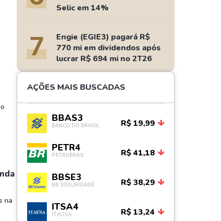
Selic em 14%
7
Engie (EGIE3) pagará R$
770 mi em dividendos após
lucrar R$ 694 mi no 2T26
AÇÕES MAIS BUSCADAS
po
BBAS3
R$ 19,99
BANCO DO BRASIL
PETR4
R$ 41,18
PETROBRAS
enda
BBSE3
R$ 38,29
BB SEGURIDADE
s na
ITSA4
R$ 13,24
ITAÚSA