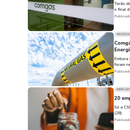
Terão di
o final 
Publicad
NEGÓCI
Comgá
Energ
Embora 
foram ne
Publicad
MERCAD
20 emp
Só a CSN
(28).
Publicad