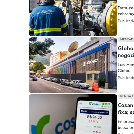
Data-co
cobranç
Publicad
MERCAD
Globo
negóc
Luis He
Globo.
Publicad
RENDA F
Cosan
fixa; 
Empresa
bolsa bra