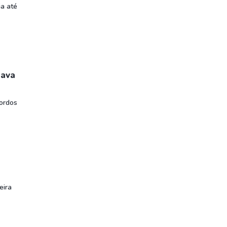
ia até
rava
ordos
eira