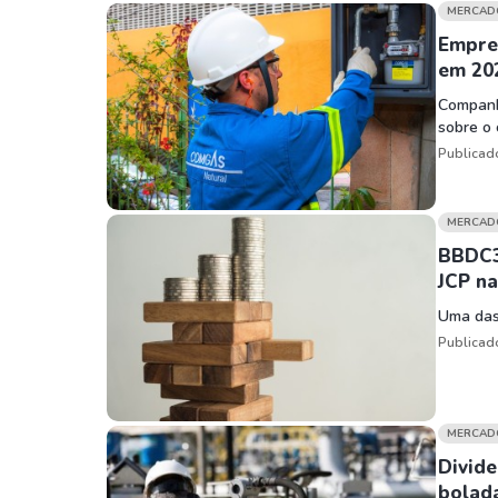
Weg
XPLG11
MERCAD
Klabin
KNRI11
Empres
em 20
Petrobrás
KNCR11
Companh
Ver todos
Ver todos
sobre o 
Publicad
MERCAD
BBDC3
JCP n
Uma das
Publicad
MERCAD
Divide
bolad