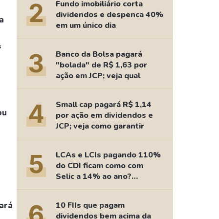
Comparador de Ativos
2
Fundo imobiliário corta
dividendos e despenca 40%
As Ações Mais Buscadas
a
em um único dia
Guia do Iniciante
s
3
Banco da Bolsa pagará
"bolada" de R$ 1,63 por
ação em JCP; veja qual
4
Small cap pagará R$ 1,14
ou
por ação em dividendos e
JCP; veja como garantir
5
LCAs e LCIs pagando 110%
do CDI ficam como com
Selic a 14% ao ano?
Fizemos as contas
ará
6
10 FIIs que pagam
dividendos bem acima da