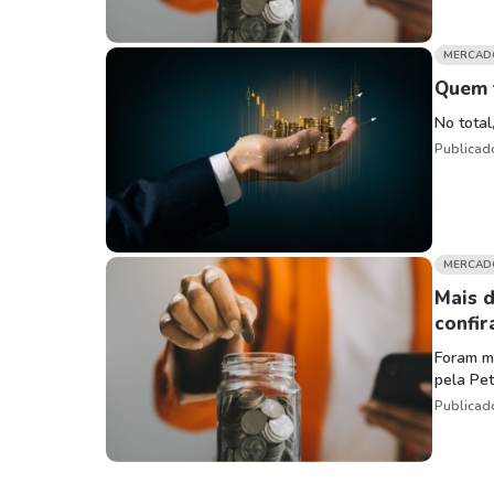
MERCAD
Quem 
No total
Publicad
MERCAD
Mais 
confir
Foram ma
pela Pet
Publicad