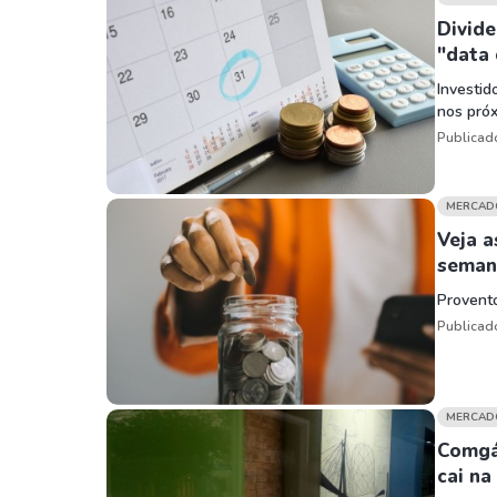
Divide
"data
Investid
nos próx
Publicad
MERCAD
Veja a
seman
Provent
Publicad
MERCAD
Comgá
cai na