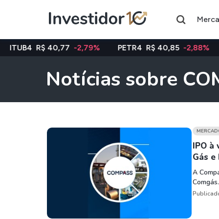
Merc
$ 40,77
-2,79%
PETR4
R$ 40,85
-2,88%
VALE3
R$
Notícias sobre C
Assuntos do momento
Índice
Ação
Ibovespa
Petrobras
MERCAD
IPO à 
Gás e 
Ações
FIIs
A Compas
Taesa
XPML11
Comgás.
Itausa
RECR11
Publicad
Ambev
HGLG11