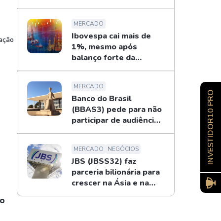
patrimônio de R$ 178
mi
MERCADO
Ibovespa cai mais de
 ação
1%, mesmo após
balanço forte da
Petrobras
MERCADO
INVESTIDOR10 PRO
Banco do Brasil
(BBAS3) pede para não
participar de audiência
sobre o BRB; entenda
MERCADO
NEGÓCIOS
JBS (JBSS32) faz
parceria bilionária para
crescer na Ásia e na
Oceania
do