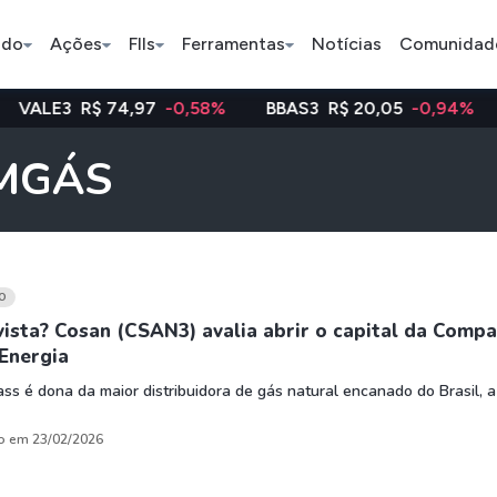
ado
Ações
FIIs
Ferramentas
Notícias
Comunidad
 74,97
-0,58%
BBAS3
R$ 20,05
-0,94%
WEGE3
R
Pe
OMGÁS
Ação
BDR
FII
Bradesco
JBS
TRXF11
O
vista? Cosan (CSAN3) avalia abrir o capital da Comp
Energia
ETFs
Stocks
Criptomo
s é dona da maior distribuidora de gás natural encanado do Brasil, a
BOVA11
Tesla
Bitcoin
IVVB11
Apple
Ethereum
o em 23/02/2026
SMAL11
Amazon
Binance C