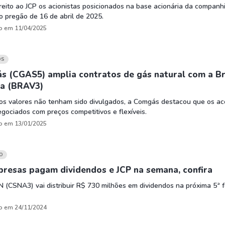
reito ao JCP os acionistas posicionados na base acionária da companh
do pregão de 16 de abril de 2025.
o em 11/04/2025
OS
s (CGAS5) amplia contratos de gás natural com a B
ia (BRAV3)
os valores não tenham sido divulgados, a Comgás destacou que os ac
gociados com preços competitivos e flexíveis.
o em 13/01/2025
O
resas pagam dividendos e JCP na semana, confira
 (CSNA3) vai distribuir R$ 730 milhões em dividendos na próxima 5ª f
o em 24/11/2024