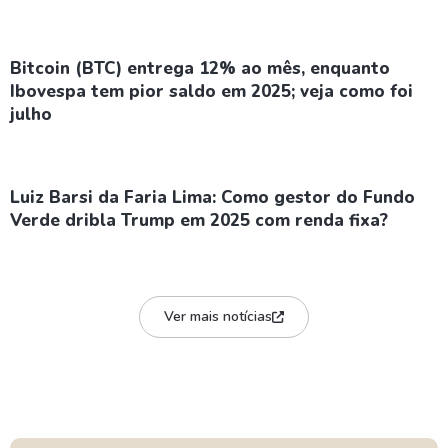
Bitcoin (BTC) entrega 12% ao mês, enquanto
Ibovespa tem pior saldo em 2025; veja como foi
julho
Luiz Barsi da Faria Lima: Como gestor do Fundo
Verde dribla Trump em 2025 com renda fixa?
Ver mais notícias