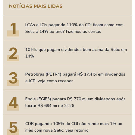
NOTÍCIAS MAIS LIDAS
1
LCAs e LCIs pagando 110% do CDI ficam como com
Selic a 14% ao ano? Fizemos as contas
2
10 FIIs que pagam dividendos bem acima da Selic em
14%
3
Petrobras (PETR4) pagará R$ 17,4 bi em dividendos
e JCP; veja como receber
4
Engie (EGIE3) pagará R$ 770 mi em dividendos após
lucrar R$ 694 mi no 2T26
5
CDB pagando 105% do CDI não rende mais 1% ao
mês com nova Selic; veja retorno