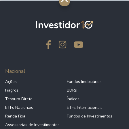
Nacional
Ações
Fundos Imobiliários
Fiagros
BDRs
Tesouro Direto
Índices
ETFs Nacionais
ETFs Internacionais
Renda Fixa
Fundos de Investimentos
Assessorias de Investimentos