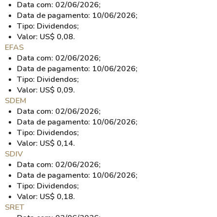
Data com: 02/06/2026;
Data de pagamento: 10/06/2026;
Tipo: Dividendos;
Valor: US$ 0,08.
EFAS
Data com: 02/06/2026;
Data de pagamento: 10/06/2026;
Tipo: Dividendos;
Valor: US$ 0,09.
SDEM
Data com: 02/06/2026;
Data de pagamento: 10/06/2026;
Tipo: Dividendos;
Valor: US$ 0,14.
SDIV
Data com: 02/06/2026;
Data de pagamento: 10/06/2026;
Tipo: Dividendos;
Valor: US$ 0,18.
SRET