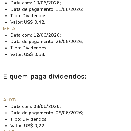
Data com: 10/06/2026;
Data de pagamento: 11/06/2026;
Tipo: Dividendos;
Valor: US$ 0,42.
META
Data com: 12/06/2026;
Data de pagamento: 25/06/2026;
Tipo: Dividendos;
Valor: US$ 0,53.
E quem paga dividendos;
AHYB
Data com: 03/06/2026;
Data de pagamento: 08/06/2026;
Tipo: Dividendos;
Valor: US$ 0,22.