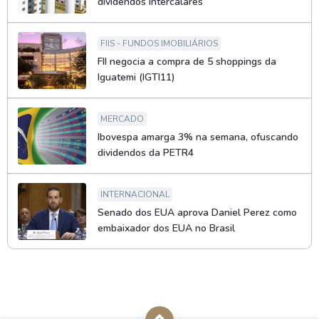
dividendos intercalares
FIIS - FUNDOS IMOBILIÁRIOS
FII negocia a compra de 5 shoppings da
Iguatemi (IGTI11)
MERCADO
Ibovespa amarga 3% na semana, ofuscando
dividendos da PETR4
INTERNACIONAL
Senado dos EUA aprova Daniel Perez como
embaixador dos EUA no Brasil