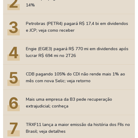
2
14%
3
Petrobras (PETR4) pagará R$ 17,4 bi em dividendos
e JCP; veja como receber
4
Engie (EGIE3) pagará R$ 770 mi em dividendos após
lucrar R$ 694 mi no 2T26
5
CDB pagando 105% do CDI não rende mais 1% ao
mês com nova Selic; veja retorno
6
Mais uma empresa da B3 pede recuperação
extrajudicial; conheça
7
TRXF11 lança a maior emissão da história dos FIIs no
Brasil; veja detalhes