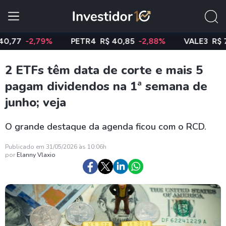
7
-2,79%
PETR4
R$ 40,85
-2,88%
VALE3
R$ 74,9
2 ETFs têm data de corte e mais 5
pagam dividendos na 1ª semana de
junho; veja
O grande destaque da agenda ficou com o RCD.
Publicado em 31/05/2026 às 10:06h
por
Elanny Vlaxio