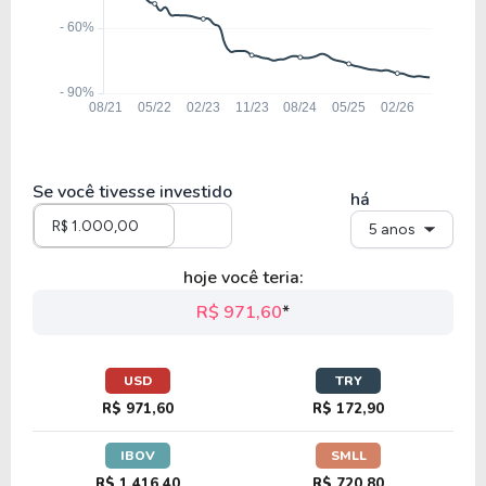
Se você tivesse investido
há
5 anos
hoje você teria:
R$ 971,60
*
USD
TRY
R$ 971,60
R$ 172,90
IBOV
SMLL
R$ 1.416,40
R$ 720,80