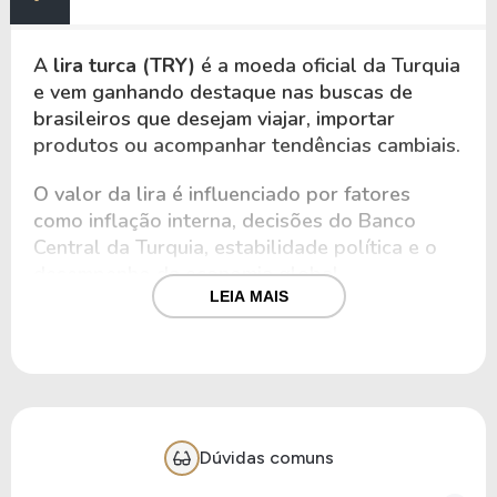
A
lira turca (TRY)
é a moeda oficial da Turquia
e vem ganhando destaque nas buscas de
brasileiros que desejam viajar, importar
produtos ou acompanhar tendências cambiais.
O valor da lira é influenciado por fatores
como inflação interna, decisões do Banco
Central da Turquia, estabilidade política e o
desempenho da economia global.
LEIA MAIS
Como toda moeda estrangeira, a lira turca
apresenta duas cotações: comercial, usada em
transações financeiras e acordos entre
empresas, e turismo. Já o símbolo oficial da
lira turca é
₺
, e o código internacional da
moeda é
TRY
.
Dúvidas comuns