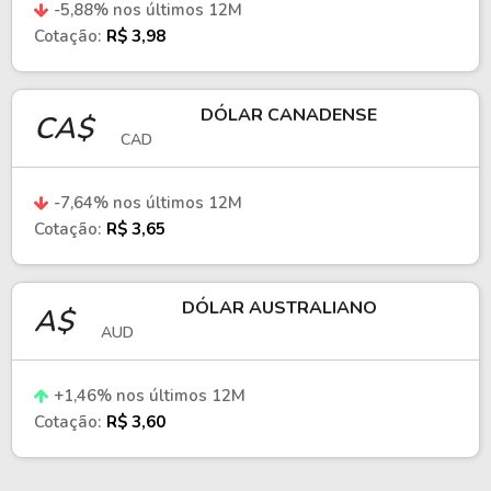
-5,88
% nos últimos 12M
Em termos de consumo, o euro possui maior
Cotação:
R$ 3,98
valor nominal, mas o iene mantém
competitividade doméstica. Já no cenário
financeiro, essa relação influencia operações
DÓLAR CANADENSE
CA$
de hedge, estratégias de carry trade e
CAD
decisões de diversificação geográfica em
fundos globais.
-7,64
% nos últimos 12M
Cotação:
R$ 3,65
DÓLAR AUSTRALIANO
A$
AUD
+
1,46
% nos últimos 12M
Cotação:
R$ 3,60