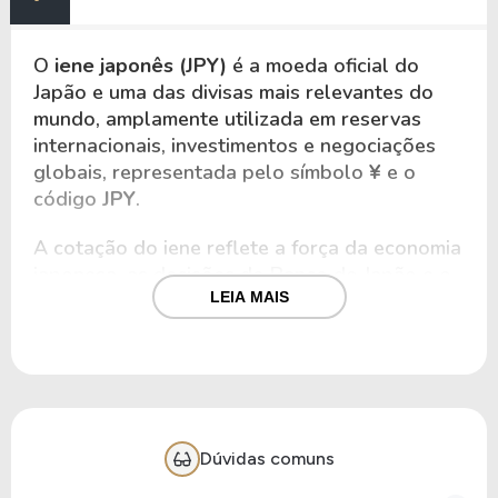
O
iene japonês (JPY)
é a moeda oficial do
Japão e uma das divisas mais relevantes do
mundo, amplamente utilizada em reservas
internacionais, investimentos e negociações
globais, representada pelo símbolo
¥
e o
código
JPY
.
A cotação do iene reflete a força da economia
japonesa, as decisões do Banco do Japão e o
comportamento do dólar americano. Com isso,
LEIA MAIS
muitos investidores e operadores de câmbio
acompanham o iene para identificar
tendências macroeconômicas e oportunidades
de arbitragem.
O câmbio comercial é mais usado em
Dúvidas comuns
operações financeiras, como investimentos e