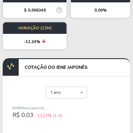
$ 0,006349
0,00%
VARIAÇÃO (12M)
-12,24%
COTAÇÃO DO IENE JAPONÊS
1 ano
BVMF
Iene japonês
R$ 0,03
-12,27%
(1 A)