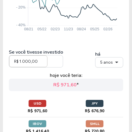
Se você tivesse investido
há
5 anos
hoje você teria:
R$ 971,60
*
USD
JPY
R$ 971,60
R$ 676,90
IBOV
SMLL
R$ 1.416,40
R$ 720,80