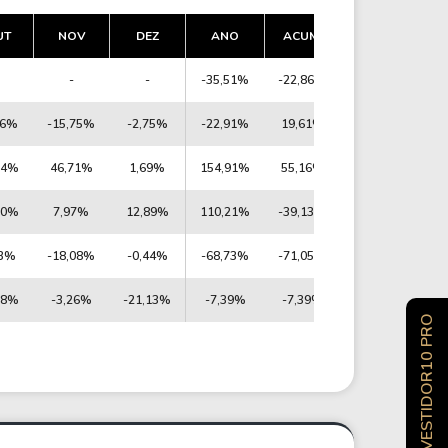
UT
NOV
DEZ
ANO
ACUM.
-
-
-35,51%
-22,86%
66%
-15,75%
-2,75%
-22,91%
19,61%
84%
46,71%
1,69%
154,91%
55,16%
70%
7,97%
12,89%
110,21%
-39,13%
23%
-18,08%
-0,44%
-68,73%
-71,05%
38%
-3,26%
-21,13%
-7,39%
-7,39%
INVESTIDOR10 PRO