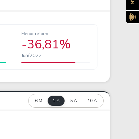
Menor retorno
-36,81%
Jun/2022
6 M
1 A
5 A
10 A