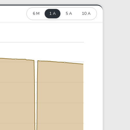
6 M
1 A
5 A
10 A