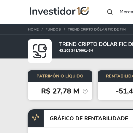
Merc
HOME
FUNDOS
TREND CRIPTO DÓLAR FIC DE FIM
TREND CRIPTO DÓLAR FIC D
43.105.341/0001-34
Assuntos do momento
Índice
Índice
Ibovespa
Selic
PATRIMÔNIO LÍQUIDO
RENTABILID
R$ 27,78 M
-51,
Ações
FIIs
Taesa
XPML11
Itausa
RECR11
GRÁFICO DE RENTABILIDADE
Ambev
HGLG11