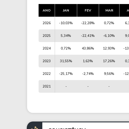
ANO
JAN
FEV
MAR
2026
-10,03%
-22,28%
0,72%
6
2025
5,34%
-22,41%
-6,10%
9
2024
0,72%
43,86%
12,93%
-1
2023
31,55%
1,63%
17,26%
0
2022
-25,17%
-2,74%
9,56%
-1
2021
-
-
-