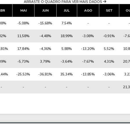
ARRASTE O QUADRO PARA VER MAIS DADOS
ABR
MAI
JUN
JUL
AGO
SET
O
,38%
-5,08%
-15,68%
7,54%
-
-
-
,02%
11,58%
-4,48%
18,99%
-3,08%
-0,91%
-7,
3,81%
17,84%
-4,36%
5,88%
-13,20%
5,52%
10,
,39%
-5,73%
3,79%
-3,64%
-7,67%
4,31%
20,
2,44%
-25,53%
-36,81%
35,34%
-13,85%
-3,06%
3,
-
-
-
-
-
-
21,