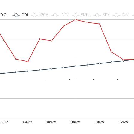
HASH11
Google
Dogecoin
GOLD11
Meta
Solana
XINA11
Coca-Cola
Cardano
Ver todos
Ver todos
Ver todos