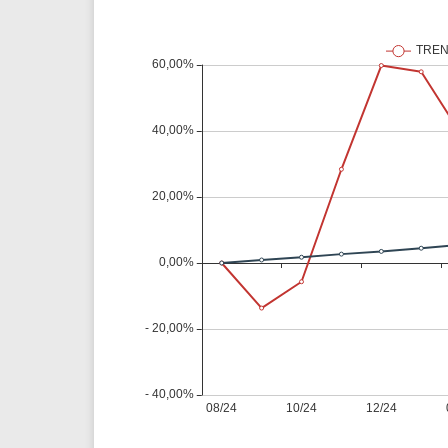
Weg
XPLG11
Klabin
KNRI11
Petrobrás
KNCR11
Ver todos
Ver todos