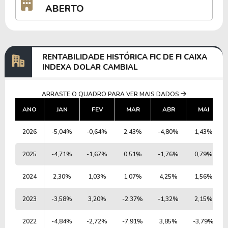
ABERTO
RENTABILIDADE HISTÓRICA FIC DE FI CAIXA
INDEXA DOLAR CAMBIAL
ARRASTE O QUADRO PARA VER MAIS DADOS
ANO
JAN
FEV
MAR
ABR
MAI
2026
-5,04%
-0,64%
2,43%
-4,80%
1,43%
2025
-4,71%
-1,67%
0,51%
-1,76%
0,79%
2024
2,30%
1,03%
1,07%
4,25%
1,56%
2023
-3,58%
3,20%
-2,37%
-1,32%
2,15%
2022
-4,84%
-2,72%
-7,91%
3,85%
-3,79%