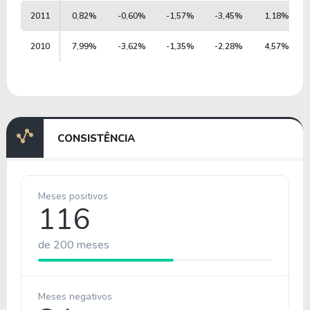
2011
0,82%
-0,60%
-1,57%
-3,45%
1,18%
2010
7,99%
-3,62%
-1,35%
-2,28%
4,57%
CONSISTÊNCIA
Meses positivos
116
de 200 meses
Meses negativos