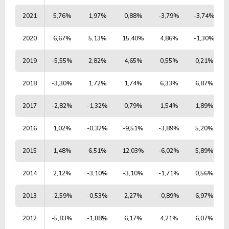
2021
5,76%
1,97%
0,88%
-3,79%
-3,74%
2020
6,67%
5,13%
15,40%
4,86%
-1,30%
2019
-5,55%
2,82%
4,65%
0,55%
0,21%
2018
-3,30%
1,72%
1,74%
6,33%
6,87%
2017
-2,82%
-1,32%
0,79%
1,54%
1,89%
2016
1,02%
-0,32%
-9,51%
-3,89%
5,20%
2015
1,48%
6,51%
12,03%
-6,02%
5,89%
2014
2,12%
-3,10%
-3,10%
-1,71%
0,56%
2013
-2,59%
-0,53%
2,27%
-0,89%
6,97%
2012
-5,83%
-1,88%
6,17%
4,21%
6,07%