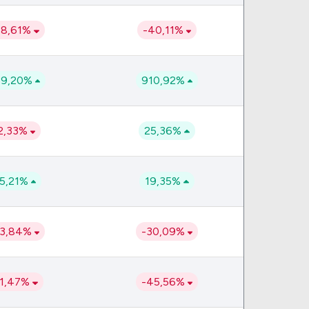
Comparador de Ativos
As Ações Mais Buscadas
48,61%
-40,11%
Guia do Iniciante
39,20%
910,92%
2,33%
25,36%
5,21%
19,35%
33,84%
-30,09%
11,47%
-45,56%