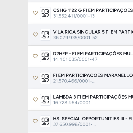
Weg
XPLG11
Klabin
KNRI11
31.552.411/0001-13
Petrobrás
KNCR11
Ver todos
Ver todos
36.079.935/0001-52
14.401.035/0001-47
21.570.466/0001-00
16.728.464/0001-59
37.650.998/0001-80