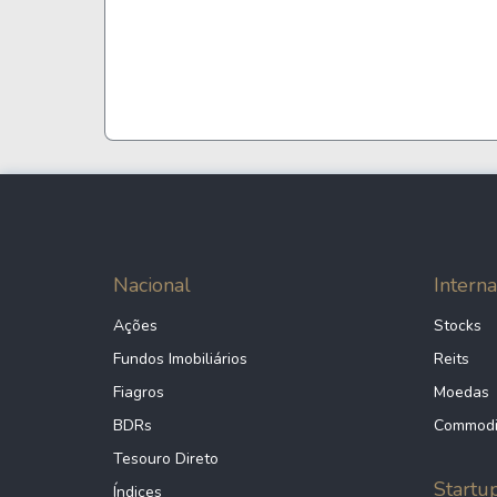
42.561.903/0001-91
10.947.569/0001-12
19.527.267/0001-60
23.225.885/0001-22
Nacional
Interna
Ações
Stocks
27.035.970/0001-89
Fundos Imobiliários
Reits
Fiagros
Moedas
BDRs
Commodi
38.348.815/0001-39
Tesouro Direto
Startu
Índices