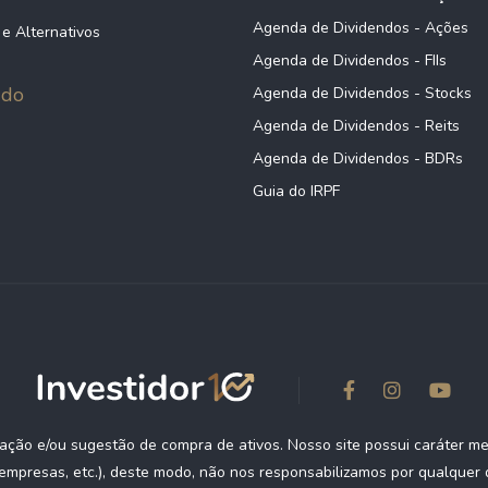
-
Agenda de Dividendos - Ações
 e Alternativos
Agenda de Dividendos - FIIs
BLF FI EM PARTICIPAÇÕES MULTIESTRATÉGIA IE
-
údo
Agenda de Dividendos - Stocks
Agenda de Dividendos - Reits
Agenda de Dividendos - BDRs
Guia do IRPF
Anterior
1
Próximo
ção e/ou sugestão de compra de ativos. Nosso site possui caráter m
empresas, etc.), deste modo, não nos responsabilizamos por qualquer d