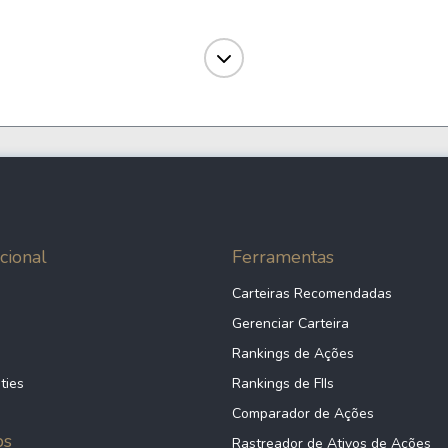
FRAM CAPITAL VIKEN FI EM PARTICIPAÇÕES MULTIESTRATÉGIA
873,93 K
-
LOFOTEN FI EM PARTICIPACOES - MULTIESTRATEGIA IE
-
PORAQUE II FI EM PARTICIPAÇÕES MULTIESTRATÉGIA
-
FI EM PARTICIPAÇÕES PROFIT 327 II MULTIESTRATEGIA
-
cional
Ferramentas
Carteiras Recomendadas
BJJ II FI EM PARTICIPAÇÕES MULTIESTRATÉGIA
-
Gerenciar Carteira
Rankings de Ações
MAKO FI EM PARTICIPAÇÕES MULTIESTRATÉGIA - IE
-
ties
Rankings de FIIs
Comparador de Ações
ps
PERFIN COMERCURY FI EM PARTICIPAÇÕES MULTIESTRATÉGIA
Rastreador de Ativos de Ações