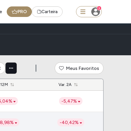
3
e
PRO
Carteira
squisar
C
Meus Favoritos
FII
TRXF11
 12M
Var. 2A
edas
Ideias
6,04%
-5,47%
Agenda de Dividendos
Radar do Dividendo Inteligente
48,98%
-40,42%
oin - BNB
Carteiras Recomendadas