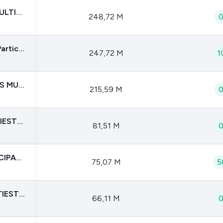
RIVERSIDE FI EM PARTICIPAÇÕES MULTIESTRATEGIA
248,72 M
Speed Fundo De Investimento Em Participações Multiestratégia
247,72 M
1
CSHG 1122P G FI EM PARTICIPAÇÕES MULTIESTRATÉGIA - IE
215,59 M
ZELUS FI EM PARTICIPAÇÕES MULTIESTRATÉGIA
81,51 M
VILA RICA SINGULAR 3 FI EM PARTICIPACOES MULTIESTRATEGIA
75,07 M
5
ETHOS FI EM PARTICIPAÇÕES MULTIESTRATÉGIA
66,11 M