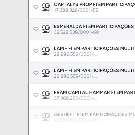
17.389.326/0001-55
32.528.538/0001-60
28.296.559/0001-20
28.296.559/0001-20
37.388.260/0001-96
13.551.856/0001-05