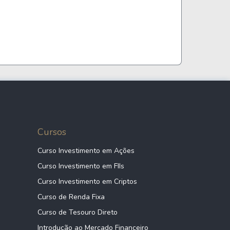
84,30%
-91,72%
0,00%
0,00%
0,00%
0,00%
0,00%
0,00%
Cursos
Curso Investimento em Ações
0,00%
0,00%
Curso Investimento em FIIs
Curso Investimento em Criptos
0,00%
0,00%
Curso de Renda Fixa
Curso de Tesouro Direto
Introdução ao Mercado Financeiro