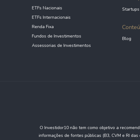
41.063.386/0001-68
ETFs Nacionais
Startups
ETFs Internacionais
Conte
Renda Fixa
47.463.504/0001-01
Fundos de Investimentos
Blog
Assessorias de Investimentos
O Investidor10 não tem como objetivo a recomenda
informações de fontes públicas (B3, CVM e RI das 