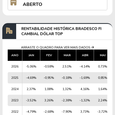
ABERTO
RENTABILIDADE HISTÓRICA BRADESCO FI
CAMBIAL DÓLAR TOP
ARRASTE O QUADRO PARA VER MAIS DADOS
ANO
JAN
FEV
MAR
ABR
MAI
2026
-5,06%
-0,58%
2,51%
-4,14%
0,73%
2025
-4,69%
-0,95%
-0,18%
-1,69%
0,85%
2024
2,37%
1,08%
1,32%
4,16%
1,64%
2023
-3,52%
3,26%
-2,38%
-1,32%
2,24%
2022
-4,79%
-2,68%
-7,90%
3,73%
-3,72%