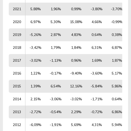
2021
5,88%
1,96%
0,99%
-3,80%
-3,70%
2020
6,97%
5,30%
15,08%
4,66%
-0,99%
2019
-5,26%
2,87%
4,83%
0,64%
0,38%
2018
-3,42%
1,79%
1,84%
6,31%
6,87%
2017
-3,02%
-1,13%
0,96%
1,69%
1,87%
2016
1,22%
-0,17%
-9,40%
-3,60%
5,17%
2015
1,39%
6,54%
12,16%
-5,84%
5,86%
2014
2,15%
-3,06%
-3,02%
-1,71%
0,64%
2013
-2,72%
-0,54%
2,29%
-0,72%
6,86%
2012
-6,09%
-1,91%
5,69%
4,31%
5,94%