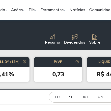
ado
Ações
FIIs
Ferramentas
Notícias
Comunidad
Pe
Resumo
Dividendos
Sobre
Ação
BDR
FII
11 DY (12M)
P/VP
LIQUID
Bradesco
JBS
TRXF11
5,41%
0,73
R$ 4
ETFs
Stocks
Criptomo
BOVA11
Tesla
Bitcoin
IVVB11
Apple
1 D
7 D
30 D
Ethereum
6 M
SMAL11
Amazon
Binance C