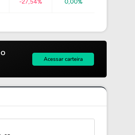
-27,54%
0,00%
do
Acessar carteira