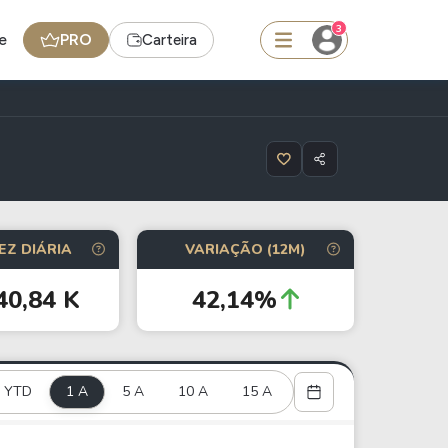
3
e
PRO
Carteira
squisar
Ferramenta
EZ DIÁRIA
VARIAÇÃO (12M)
Dividendos
40,84 K
42,14%
edas
Ideias
Agenda de Dividendos
YTD
1 A
Radar do Dividendo Inteligente
5 A
10 A
15 A
oin - BNB
Carteiras Recomendadas