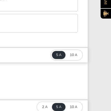
5 A
10 A
2 A
5 A
10 A