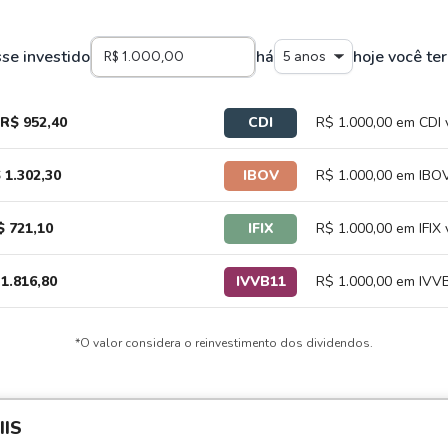
sse investido
há
hoje você ter
5 anos
R$ 952,40
CDI
R$ 1.000,00 em CDI 
 1.302,30
IBOV
R$ 1.000,00 em IBOV
$ 721,10
IFIX
R$ 1.000,00 em IFIX 
1.816,80
IVVB11
R$ 1.000,00 em IVVB
*O valor considera o reinvestimento dos dividendos.
IS