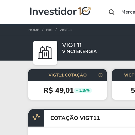
Merc
HOME
FIIS
VIGT11
VIGT11
VINCI ENERGIA
Assuntos do momento
Índice
Ação
VIGT11 COTAÇÃO
VIGT
Ibovespa
Petrobras
R$ 49,01
1,15%
Ações
FIIs
Taesa
XPML11
COTAÇÃO VIGT11
Itausa
RECR11
Ambev
HGLG11