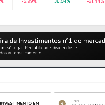
-21,44%
0%
-5,99%
36,04%
ira de Investimentos nº1 do merca
um só lugar. Rentabilidade, dividendos e
ados automaticamente
CNPJ
 INVESTIMENTO EM