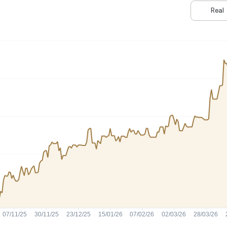
HASH11
Google
Dogecoin
Real
GOLD11
Meta
Solana
XINA11
Coca-Cola
Cardano
Ver todos
Ver todos
Ver todos