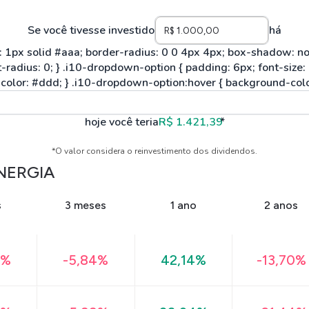
Se você tivesse investido
há
hoje você teria
R$ 1.421,39
*
*O valor considera o reinvestimento dos dividendos.
ENERGIA
s
3 meses
1 ano
2 anos
0%
-5,84%
42,14%
-13,70%