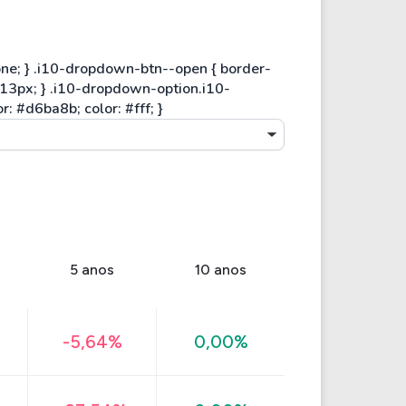
5 anos
10 anos
-5,64%
0,00%