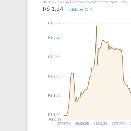
Weg
XPLG11
BVMF
Suno Log Fundo de Investimento Imobiliario
R$ 1,24
+ 26,53%
(1 A)
Klabin
KNRI11
Petrobrás
KNCR11
Ver todos
Ver todos