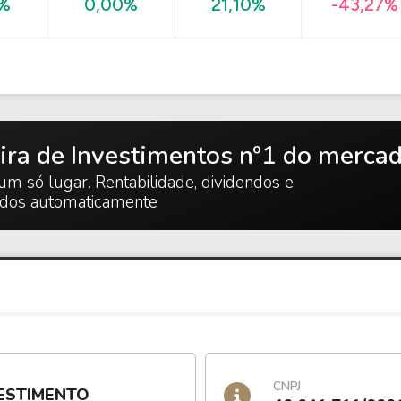
-43,27%
0%
0,00%
21,10%
ira de Investimentos nº1 do merca
um só lugar. Rentabilidade, dividendos e
ados automaticamente
CNPJ
ESTIMENTO