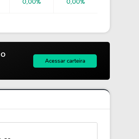
0,00%
0,00%
do
Acessar carteira