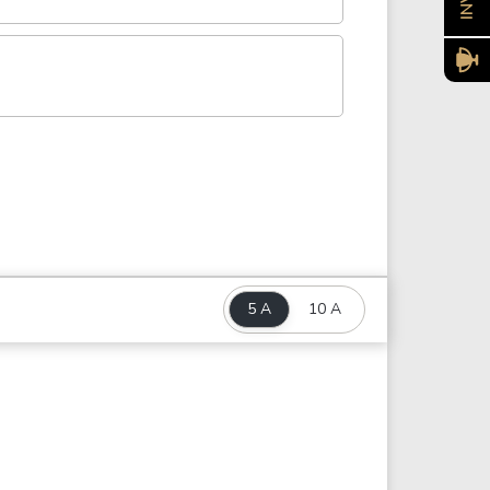
5 A
10 A