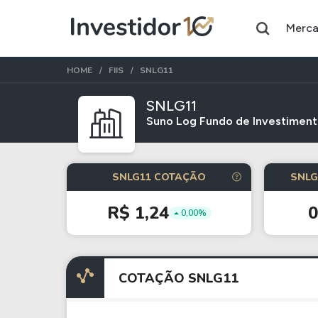
Merc
HOME
FIIS
SNLG11
SNLG11
Suno Log Fundo de Investimento
Assuntos do momento
Índice
Ação
SNLG11 COTAÇÃO
SNLG
Ibovespa
Petrobras
R$ 1,24
0,00%
Ações
FIIs
Taesa
XPML11
COTAÇÃO SNLG11
Itausa
RECR11
Ambev
HGLG11