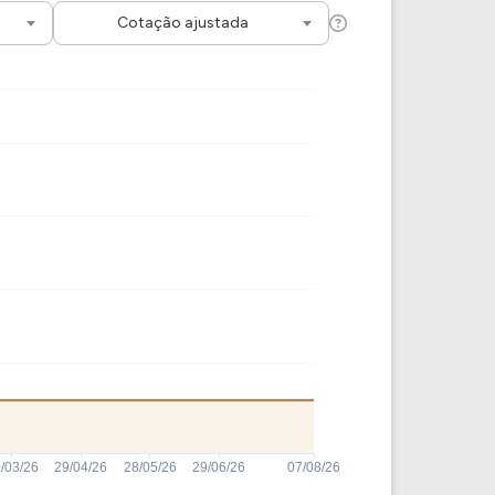
Comparador de Ativos
Cotação ajustada
As Ações Mais Buscadas
Guia do Iniciante