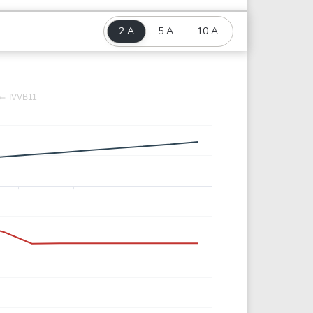
2 A
5 A
10 A