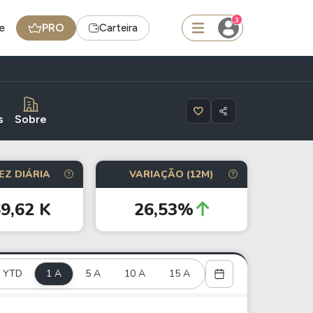
3
e
PRO
Carteira
squisar
s
Sobre
Ferramenta
EZ DIÁRIA
VARIAÇÃO (12M)
Dividendos
9,62 K
26,53%
edas
Ideias
Agenda de Dividendos
YTD
1 A
Radar do Dividendo Inteligente
5 A
10 A
15 A
oin - BNB
Carteiras Recomendadas