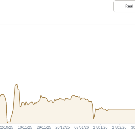
HASH11
Google
Dogecoin
Real
GOLD11
Meta
Solana
XINA11
Coca-Cola
Cardano
Ver todos
Ver todos
Ver todos