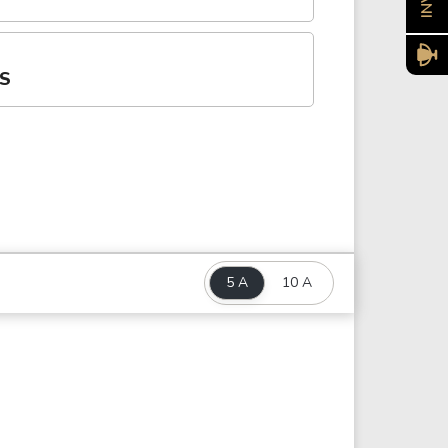
ES
5 A
10 A