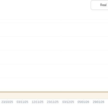
HASH11
Google
Dogecoin
Real
GOLD11
Meta
Solana
XINA11
Coca-Cola
Cardano
Ver todos
Ver todos
Ver todos