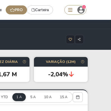
3
e
PRO
Carteira
squisar
Ferramenta
EZ DIÁRIA
VARIAÇÃO (12M)
Dividendos
1,67 M
-2,04%
edas
Ideias
Agenda de Dividendos
YTD
1 A
Radar do Dividendo Inteligente
5 A
10 A
15 A
oin - BNB
Carteiras Recomendadas