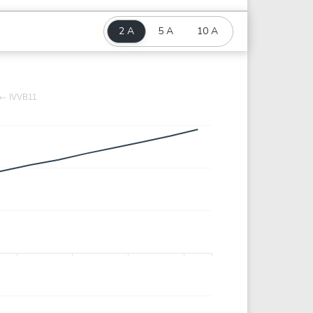
2 A
5 A
10 A