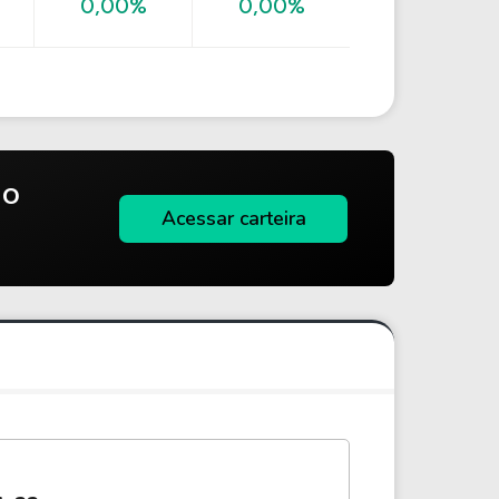
0,00%
0,00%
do
Acessar carteira