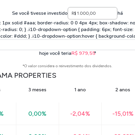
Se você tivesse investido
há
hoje você teria
R$ 979,55
*
*O valor considera o reinvestimento dos dividendos.
MA PROPERTIES
s
3 meses
1 ano
2 anos
0%
0,00%
-2,04%
-15,01%