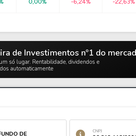
-22,63%
0%
0,00%
-6,24%
ira de Investimentos nº1 do merca
um só lugar. Rentabilidade, dividendos e
ados automaticamente
CNPJ
FUNDO DE