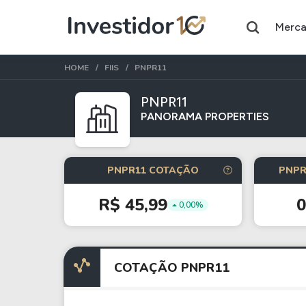
Merc
HOME
FIIS
PNPR11
PNPR11
PANORAMA PROPERTIES
Assuntos do momento
Índice
Ação
PNPR11 COTAÇÃO
PNPR
Ibovespa
Petrobras
R$ 45,99
0,00%
Ações
FIIs
Taesa
XPML11
COTAÇÃO PNPR11
Itausa
RECR11
Ambev
HGLG11