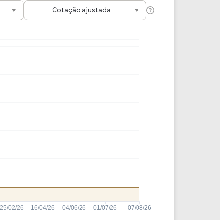
Comparador de Ativos
Cotação ajustada
As Ações Mais Buscadas
Guia do Iniciante