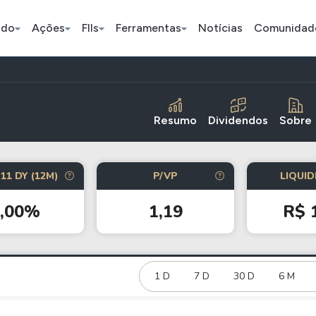
ado
Ações
FIIs
Ferramentas
Notícias
Comunidad
Pe
Resumo
Dividendos
Sobre
Ação
BDR
FII
11 DY (12M)
P/VP
LIQUID
Bradesco
JBS
TRXF11
0,00%
1,19
R$ 
ETFs
Stocks
Criptomo
BOVA11
Tesla
Bitcoin
IVVB11
Apple
1 D
7 D
30 D
Ethereum
6 M
SMAL11
Amazon
Binance C