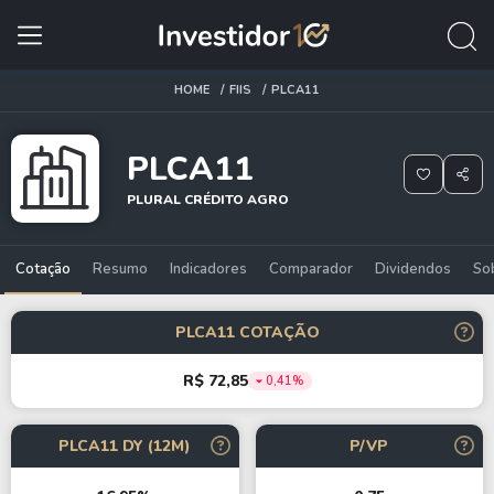
HOME
FIIS
PLCA11
PLCA11
PLURAL CRÉDITO AGRO
Cotação
Resumo
Indicadores
Comparador
Dividendos
So
PLCA11 COTAÇÃO
R$ 72,85
0,41%
PLCA11 DY (12M)
P/VP