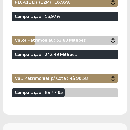
PLCA11 DY (12M) : 16,95%
INFORMAÇÕES ADICIONAIS
Comparação : 16,97%
O fundo
PLURAL CRÉDITO AGRO
, de CNPJ
41.272.747/0001-86, é um fundo imobiliário do
tipo Outro e do segmento
Fiagros
. O
PLCA11
Valor Patrimonial : 53,80 Milhões
possui atualmente um total de 557.019 cotas que
estão divididas entre 2.420 cotistas.
Comparação : 242,49 Milhões
O fundo PLCA11 cobra 1,15% a.a. de taxa de
administração e possui atualmente um P/VP
(preço sobre valor patrimonial) de 0.75 e um
Val. Patrimonial p/ Cota : R$ 96,58
Dividend Yeld acumulado nos últimos 12 meses
de 16.95%.
Comparação : R$ 47,95
Os fundos híbridos possuem uma mescla entre
fundos de tijolos e fundos de papel.