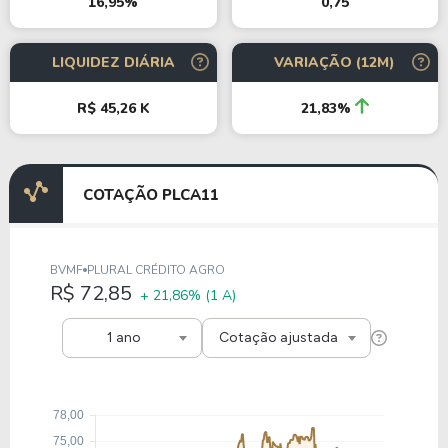
0,75
16,95%
LIQUIDEZ DIÁRIA
VARIAÇÃO (12M)
R$ 45,26 K
21,83%
COTAÇÃO PLCA11
BVMF
PLURAL CRÉDITO AGRO
R$ 72,85
+ 21,86%
(1 A)
1 ano
Cotação ajustada