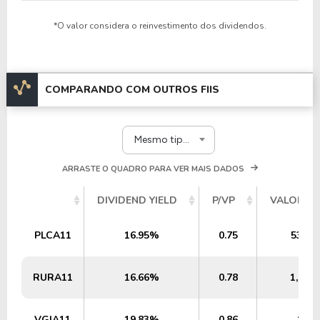
*O valor considera o reinvestimento dos dividendos.
COMPARANDO COM OUTROS FIIS
Mesmo tipo e segmento
ARRASTE O QUADRO PARA VER MAIS DADOS
DIVIDEND YIELD
P/VP
VALOR PA
PLCA11
16.95%
0.75
53,80
RURA11
16.66%
0.78
1,65 
VGIA11
19.83%
0.86
1,03