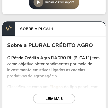
Iniciar curso agora
SOBRE A PLCA11
Sobre a PLURAL CRÉDITO AGRO
O
Pátria Crédito Agro FIAGRO RL (PLCA11)
tem
como objetivo obter rendimentos por meio do
investimento em ativos ligados às cadeias
produtivas do agronegócio.
Classifica-se como um
Fiagro
do tipo papel, com
foco em crédito estruturado do agronegócio. O
fundo é administrado pelo Banco Genial S.A. e
LEIA MAIS
gerido pela Pátria Investimentos Ltda.