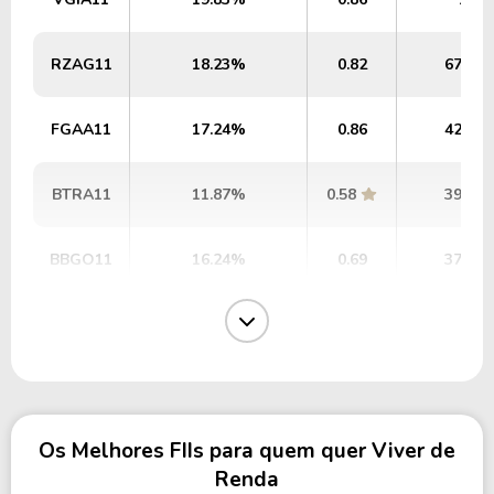
RZAG11
18.23%
0.82
679,9
FGAA11
17.24%
0.86
424,8
BTRA11
11.87%
0.58
393,6
BBGO11
16.24%
0.69
377,7
EGAF11
20.32%
0.83
310,2
JGPX11
18.52%
0.65
204,4
Os Melhores FIIs para quem quer Viver de
CPTR11
17.07%
0.78
199,2
Renda