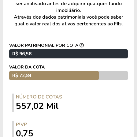
CRA Sempre AgTech – N/A.
ser analisado antes de adquirir qualquer fundo
imobiliário.
Fiagro Cotribá – N/A.
Através dos dados patrimoniais você pode saber
qual o valor real dos ativos pertencentes ao FIIs.
FIDC Ura Mez – N/A.
Diversificação e exposição
VALOR PATRIMONIAL POR COTA
R$ 96,58
Os ativos apresentam predominância de
VALOR DA COTA
indexação ao
CDI
acrescido de spread, com
R$ 72,84
pequena parcela em operações prefixadas.
A carteira está diversificada entre diferentes
NÚMERO DE COTAS
setores do agronegócio, incluindo proteína
557,02 Mil
animal, açúcar e etanol, grãos, embalagens,
florestal e logística.
P/VP
Os ativos estão distribuídos em diferentes regiões
0,75
do país, com exposição a diversos setores da