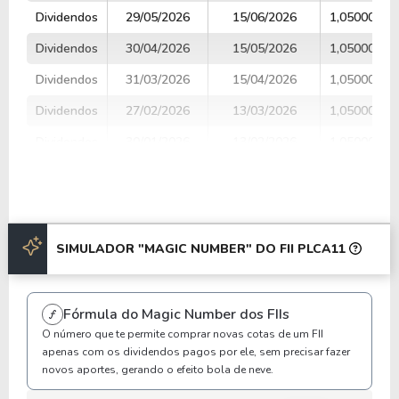
Dividendos
29/05/2026
15/06/2026
1,05000000
Dividendos
30/04/2026
15/05/2026
1,05000000
Dividendos
31/03/2026
15/04/2026
1,05000000
Dividendos
27/02/2026
13/03/2026
1,05000000
Dividendos
30/01/2026
13/02/2026
1,05000000
Dividendos
30/12/2025
15/01/2026
1,00000000
Dividendos
28/11/2025
12/12/2025
1,00000000
Dividendos
31/10/2025
14/11/2025
1,00000000
SIMULADOR "MAGIC NUMBER" DO FII PLCA11
Anterior
Próxima
Fórmula do Magic Number dos FIIs
O número que te permite comprar novas cotas de um FII
apenas com os dividendos pagos por ele, sem precisar fazer
novos aportes, gerando o efeito bola de neve.