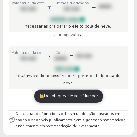
Valor atual da cota
Últimos dividendos
00000
R$ 0,00
R$ 0,00
00000 cotas
necessárias pra gerar o efeito bola de neve.
Isso equivale a:
Valor atual da cota
Cotas
R$ 0,00
R$ 0,00
00000
R$ 0,00
Total investido necessário para gerar o efeito bola de
neve
Desbloquear Magic Number
Os resultados fornecidos pelo simulador são baseados em
dados disponíveis publicamente e em algoritmos matemáticos,
e não constituem recomendação de investimento.