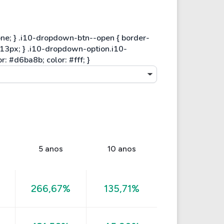
5 anos
10 anos
%
266,67%
135,71%