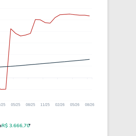
a
R$ 3.666,70
*