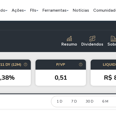
ado
Ações
FIIs
Ferramentas
Notícias
Comunidad
Pe
Resumo
Dividendos
Sob
Ação
BDR
FII
11 DY (12M)
P/VP
LIQUID
Bradesco
JBS
TRXF11
0,38%
0,51
R$ 
ETFs
Stocks
Criptomo
BOVA11
Tesla
Bitcoin
IVVB11
Apple
1 D
7 D
30 D
Ethereum
6 M
SMAL11
Amazon
Binance C