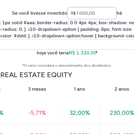
Se você tivesse investido
há
hoje você teria
R$ 1.320,00
*
*O valor considera o reinvestimento dos dividendos.
I REAL ESTATE EQUITY
s
3 meses
1 ano
2 anos
0%
-5,71%
32,00%
230,00