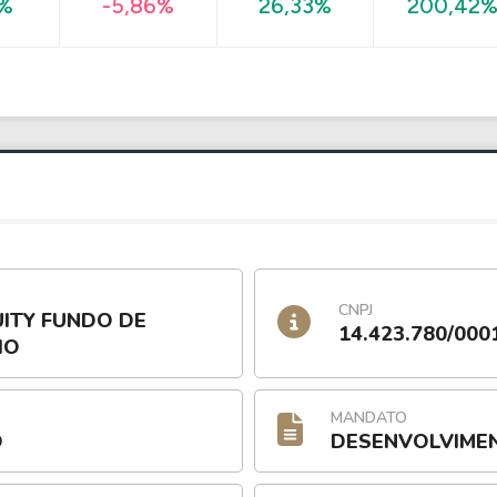
200,42
0%
-5,86%
26,33%
CNPJ
UITY FUNDO DE
14.423.780/000
IO
MANDATO
O
DESENVOLVIME