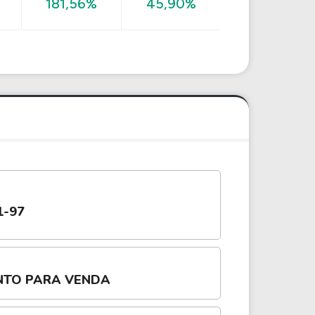
%
181,56%
45,90%
1-97
NTO PARA VENDA