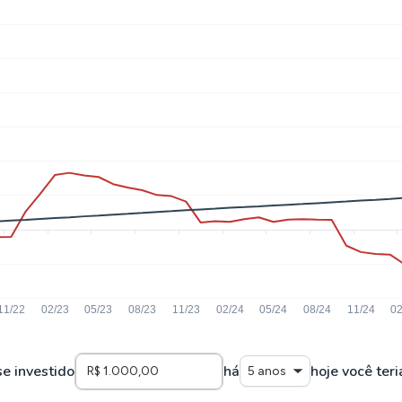
se investido
há
hoje você teri
5 anos