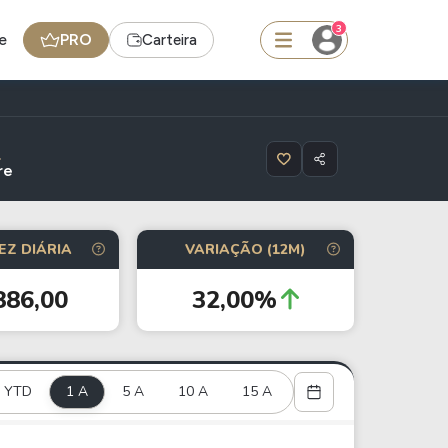
3
e
PRO
Carteira
squisar
re
Ferramenta
EZ DIÁRIA
VARIAÇÃO (12M)
Dividendos
886,00
32,00%
edas
Ideias
Agenda de Dividendos
YTD
1 A
Radar do Dividendo Inteligente
5 A
10 A
15 A
oin - BNB
Carteiras Recomendadas