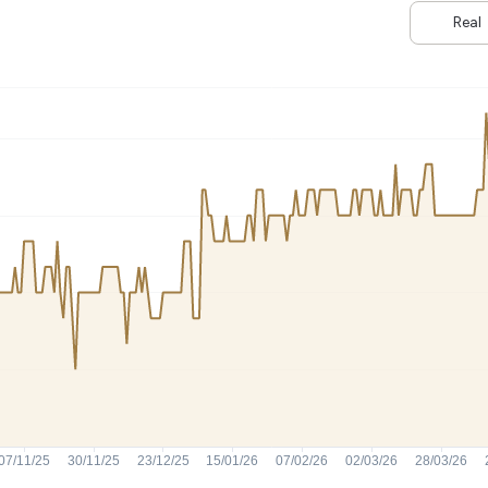
HASH11
Google
Dogecoin
Real
GOLD11
Meta
Solana
XINA11
Coca-Cola
Cardano
Ver todos
Ver todos
Ver todos