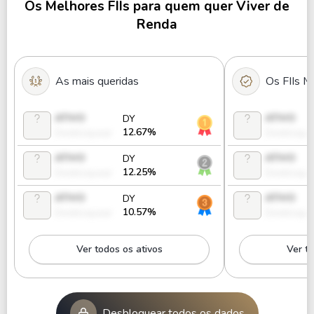
Os Melhores FIIs para quem quer Viver de
DMAC11
0%
2.61
7
Renda
LOFT11B
0%
56426.29
As mais queridas
Os FIIs M
ATIVO
ATIVO
DY
12.67%
Desbloquear
Desbloque
ATIVO
ATIVO
DY
12.25%
Desbloquear
Desbloque
ATIVO
ATIVO
DY
10.57%
Desbloquear
Desbloque
Ver todos os ativos
Ver to
Desbloquear todos os dados