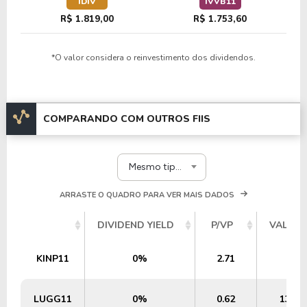
IDIV
IVVB11
R$ 1.819,00
R$ 1.753,60
*O valor considera o reinvestimento dos dividendos.
COMPARANDO COM OUTROS FIIS
Mesmo tipo e segmento
ARRASTE O QUADRO PARA VER MAIS DADOS
DIVIDEND YIELD
P/VP
VALOR 
KINP11
0%
2.71
26,
LUGG11
0%
0.62
132,