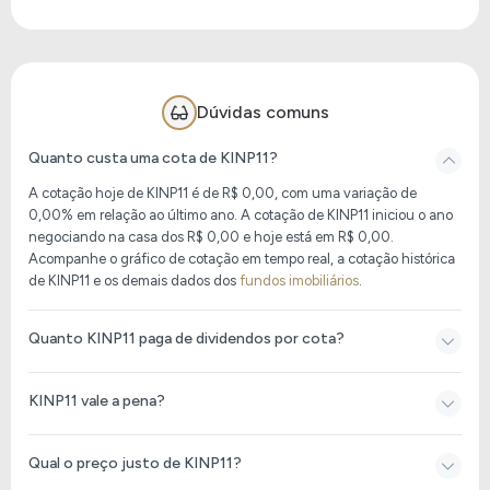
compra de terrenos e na construção dos imóveis
para posteriormente serem vendidos.
Dúvidas comuns
Quanto custa uma cota de KINP11?
A cotação hoje de KINP11
é de
R$ 0,00
, com uma variação de
0,00% em relação ao último ano. A cotação de KINP11 iniciou o ano
negociando na casa dos R$ 0,00 e hoje está em
R$ 0,00
.
Acompanhe o gráfico de cotação em tempo real, a cotação histórica
de KINP11 e os demais dados dos
fundos imobiliários
.
Quanto KINP11 paga de dividendos por cota?
KINP11 vale a pena?
Qual o preço justo de KINP11?