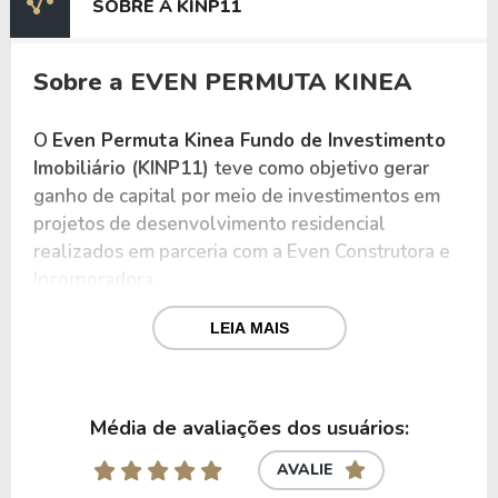
SOBRE A KINP11
Sobre a EVEN PERMUTA KINEA
O
Even Permuta Kinea Fundo de Investimento
Imobiliário (KINP11)
teve como objetivo gerar
ganho de capital por meio de investimentos em
projetos de desenvolvimento residencial
realizados em parceria com a Even Construtora e
Incorporadora.
Classificava-se como um
fundo imobiliário de
LEIA MAIS
desenvolvimento
, com gestão ativa e foco no
segmento residencial.
Média de avaliações dos usuários:
O fundo foi administrado pela Intrag Distribuidora
de Títulos e Valores Mobiliários Ltda. e gerido
AVALIE
pela Kinea Investimentos Ltda..