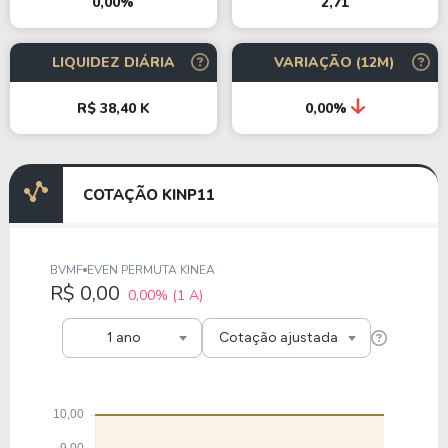
2,71
0,00%
LIQUIDEZ DIÁRIA
VARIAÇÃO (12M)
R$ 38,40 K
0,00%
COTAÇÃO KINP11
BVMF
EVEN PERMUTA KINEA
R$ 0,00
0,00%
(1 A)
1 ano
Cotação ajustada