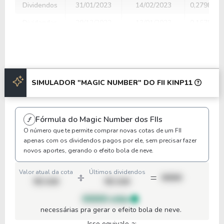
Dividendos
31/01/2023
14/02/2023
0,2798011
Dividendos
29/12/2022
13/01/2023
0,1678800
Amortização
29/12/2022
13/01/2023
0,4336910
Dividendos
30/11/2022
14/12/2022
0,2406280
Amortização
30/11/2022
14/12/2022
0,3189730
SIMULADOR "MAGIC NUMBER" DO FII KINP11
Anterior
Próxima
Fórmula do Magic Number dos FIIs
O número que te permite comprar novas cotas de um FII
apenas com os dividendos pagos por ele, sem precisar fazer
novos aportes, gerando o efeito bola de neve.
Valor atual da cota
Últimos dividendos
00000
R$ 0,00
R$ 0,00
00000 cotas
necessárias pra gerar o efeito bola de neve.
Isso equivale a: