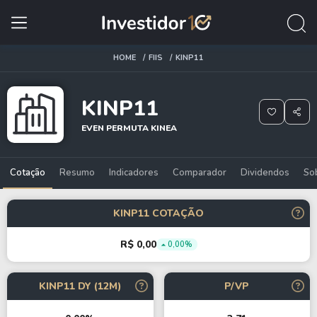
HOME
FIIS
KINP11
KINP11
EVEN PERMUTA KINEA
Cotação
Resumo
Indicadores
Comparador
Dividendos
So
KINP11 COTAÇÃO
R$ 0,00
0,00%
KINP11 DY (12M)
P/VP