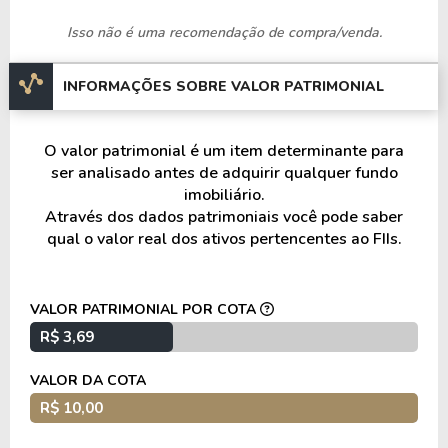
Isso não é uma recomendação de compra/venda.
Estratégia e composição
INFORMAÇÕES SOBRE VALOR PATRIMONIAL
A estratégia do fundo consistia na participação em
operações de permuta imobiliária e
desenvolvimento de empreendimentos
O valor patrimonial é um item determinante para
residenciais de médio e alto padrão, buscando
ser analisado antes de adquirir qualquer fundo
retorno por meio da comercialização das unidades
imobiliário.
Através dos dados patrimoniais você pode saber
desenvolvidas.
qual o valor real dos ativos pertencentes ao FIIs.
A gestão realizou acompanhamento das obras,
monitoramento da comercialização dos
VALOR PATRIMONIAL POR COTA
empreendimentos e condução do processo de
desinvestimento dos ativos ao longo do prazo de
R$ 3,69
duração do fundo.
VALOR DA COTA
O fundo operou em parceria com a Even
R$ 10,00
Construtora e Incorporadora no desenvolvimento