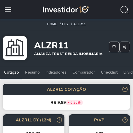
HOME
FIIS
ALZR11
ALZR11
ALIANZA TRUST RENDA IMOBILIÁRIA
Cotação
Resumo
Indicadores
Comparador
Checklist
Divi
ALZR11 COTAÇÃO
R$ 9,89
0,30%
ALZR11 DY (12M)
P/VP