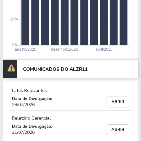
DECATHLON
Estado: São Paulo
Área bruta locável: 8.765,00 m²
GLOBO
COMUNICADOS DO ALZR11
Estado: Rio de Janeiro
Área bruta locável: 3.879,00 m²
Fatos Relevantes
Data de Divulgação:
PANDURATA (BAUDUCCO)
ABRIR
28/07/2026
Estado: São Paulo
Área bruta locável: 11.833,00 m²
Relatório Gerencial
Data de Divulgação:
ABRIR
21/07/2026