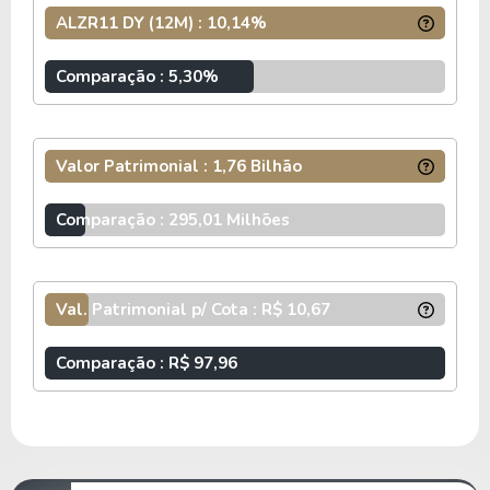
ALZR11 DY (12M) : 10,14%
SCALA DATA CENTER
Comparação : 5,30%
Estado: Rio Grande do Sul
Área bruta locável: 4.730,00 m²
Valor Patrimonial : 1,76 Bilhão
ASSAÍ SP
Comparação : 295,01 Milhões
Estado: São Paulo
Área bruta locável: 17.554,00 m²
Val. Patrimonial p/ Cota : R$ 10,67
ASSAÍ RJ
Comparação : R$ 97,96
Estado: Rio de Janeiro
Área bruta locável: 12.132,00 m²
FLEURY