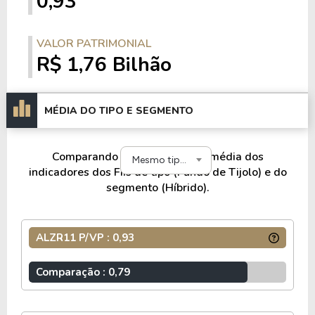
0,93
Área bruta locável: 90.602,00 m²
VALOR PATRIMONIAL
R$ 1,76 Bilhão
CD MERCADO LIVRE
Estado: São Paulo
Área bruta locável: 38.383,00 m²
MÉDIA DO TIPO E SEGMENTO
Comparando o ALZR11 com a média dos
CDB ANA ROSA
Mesmo tipo e segmento
indicadores dos FIIs de tipo (Fundo de Tijolo) e do
Estado: São Paulo
segmento (Híbrido).
Área bruta locável: 1.598,00 m²
ALZR11 P/VP : 0,93
CDB MORUMBI
Comparação : 0,79
Estado: São Paulo
Área bruta locável: 5.573,00 m²