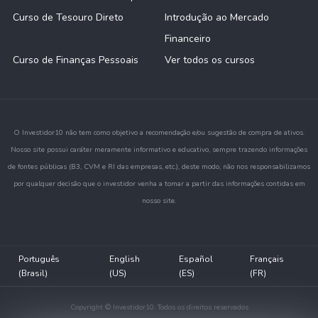
Curso de Tesouro Direto
Introdução ao Mercado
Financeiro
Curso de Finanças Pessoais
Ver todos os cursos
O Investidor10 não tem como objetivo a recomendação e/ou sugestão de compra de ativos.
Nosso site possui caráter meramente informativo e educativo, sempre trazendo informações
de fontes públicas (B3, CVM e RI das empresas, etc.), deste modo, não nos responsabilizamos
por qualquer decisão que o investidor venha a tomar a partir das informações contidas em
nosso site.
Português
English
Español
Français
(Brasil)
(US)
(ES)
(FR)
Copyright © Investidor10. Todos os direitos reservados