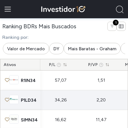
1
de empresas da indúst
Ranking BDRs Mais Buscados
Ranking por:
Valor de Mercado
DY
Mais Baratas - Graham
M
Ativos
P/L
P/VP
M
57,07
1,51
R1IN34
34,26
2,20
P1LD34
16,62
11,47
SIMN34