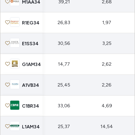
39,21
2,68
M1AA34
26,83
1,97
R1EG34
30,56
3,25
E1SS34
14,77
2,62
G1AM34
25,45
2,26
A1VB34
33,06
4,69
C1BR34
25,37
14,54
L1AM34