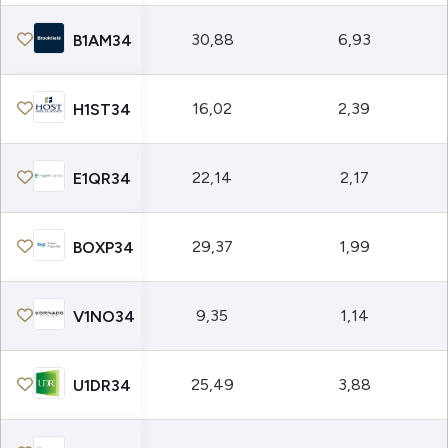
30,88
6,93
B1AM34
16,02
2,39
H1ST34
22,14
2,17
E1QR34
29,37
1,99
BOXP34
9,35
1,14
V1NO34
25,49
3,88
U1DR34