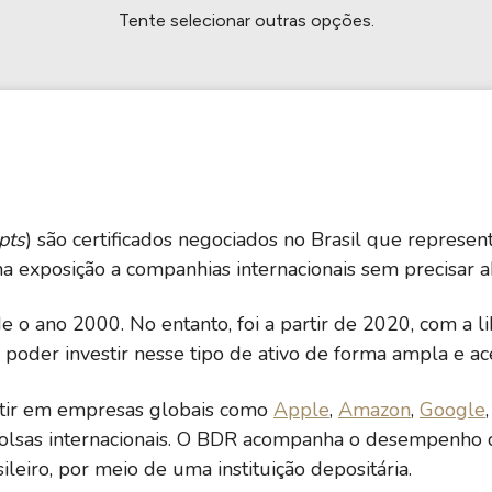
HASH11
Google
Dogecoin
Tente selecionar outras opções.
GOLD11
Meta
Solana
XINA11
Coca-Cola
Cardano
Ver todos
Ver todos
Ver todos
pts
) são certificados negociados no Brasil que represe
a exposição a companhias internacionais sem precisar ab
o ano 2000. No entanto, foi a partir de 2020, com a lib
poder investir nesse tipo de ativo de forma ampla e ace
stir em empresas globais como
Apple
,
Amazon
,
Google
sas internacionais. O BDR acompanha o desempenho da 
eiro, por meio de uma instituição depositária.