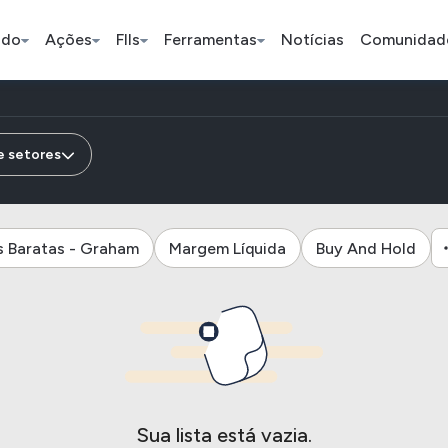
ado
Ações
FIIs
Ferramentas
Notícias
Comunidad
Pe
e setores
Ação
BDR
FII
s Baratas - Graham
Margem Líquida
Buy And Hold
Bradesco
JBS
TRXF11
ETFs
Stocks
Criptomo
BOVA11
Tesla
Bitcoin
IVVB11
Apple
Ethereum
SMAL11
Amazon
Binance C
Sua lista está vazia.