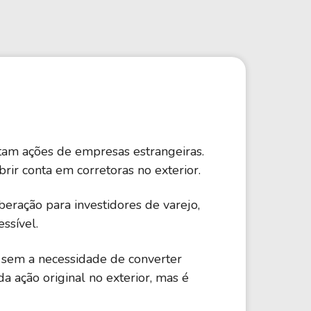
Comparador de Ativos
As Ações Mais Buscadas
Guia do Iniciante
ntam ações de empresas estrangeiras.
rir conta em corretoras no exterior.
eração para investidores de varejo,
ssível.
, sem a necessidade de converter
ação original no exterior, mas é