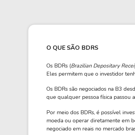
Weg
XPLG11
Klabin
KNRI11
Petrobrás
KNCR11
Ver todos
Ver todos
O QUE SÃO BDRS
Os BDRs (
Brazilian Depositary Recei
Eles permitem que o investidor tenh
Os BDRs são negociados na B3 desde 
que qualquer pessoa física passou a 
Por meio dos BDRs, é possível inve
moeda ou operar diretamente em bol
negociado em reais no mercado brasil