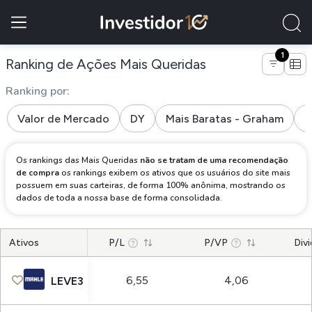
1
de empresas do 
Ranking de Ações Mais Queridas
Ranking por:
Valor de Mercado
DY
Mais Baratas - Graham
M
Os rankings das Mais Queridas
não se tratam de uma recomendação
de compra
os rankings exibem os ativos que os usuários do site mais
possuem em suas carteiras, de forma 100% anônima, mostrando os
dados de toda a nossa base de forma consolidada.
Ativos
P/L
P/VP
Divi
6,55
4,06
LEVE3