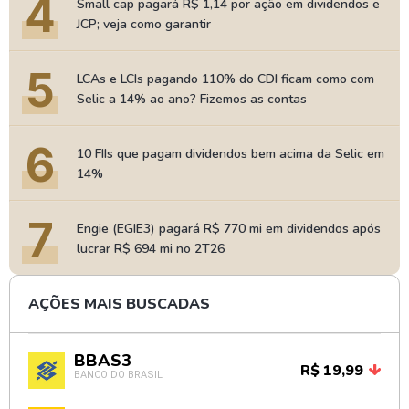
4
Small cap pagará R$ 1,14 por ação em dividendos e
JCP; veja como garantir
5
LCAs e LCIs pagando 110% do CDI ficam como com
Selic a 14% ao ano? Fizemos as contas
6
10 FIIs que pagam dividendos bem acima da Selic em
14%
7
Engie (EGIE3) pagará R$ 770 mi em dividendos após
lucrar R$ 694 mi no 2T26
AÇÕES MAIS BUSCADAS
BBAS3
R$ 19,99
BANCO DO BRASIL