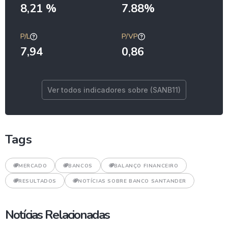
8,21 %
7.88%
P/L
P/VP
7,94
0,86
Ver todos indicadores sobre (SANB11)
Tags
MERCADO
BANCOS
BALANÇO FINANCEIRO
RESULTADOS
NOTÍCIAS SOBRE BANCO SANTANDER
Notícias Relacionadas