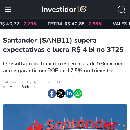
,77
-2,79%
PETR4
R$ 40,85
-2,88%
VALE3
R$ 74
Santander (SANB11) supera
expectativas e lucra R$ 4 bi no 3T25
O resultado do banco cresceu mais de 9% em um
ano e garantiu um ROE de 17,5% no trimestre.
Publicado em 13/11/2025 às 18:16h
por
Marina Barbosa