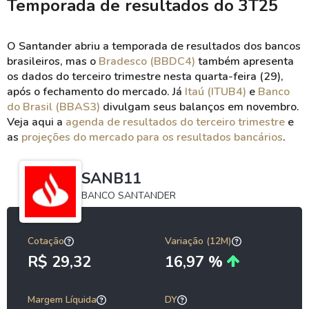
Temporada de resultados do 3T25
O Santander abriu a temporada de resultados dos bancos
brasileiros, mas o
Bradesco (BBDC4)
também apresenta
os dados do terceiro trimestre nesta quarta-feira (29),
após o fechamento do mercado. Já
Itaú (ITUB4)
e
Banco
do Brasil (BBAS3)
divulgam seus balanços em novembro.
Veja aqui a
agenda de resultados do terceiro trimestre
e
as
projeções do mercado para os resultados bancários
.
SANB11
BANCO SANTANDER
Cotação
Variação (12M)
R$ 29,32
16,97 %
Margem Líquida
DY