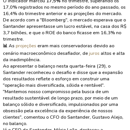
O indicador marcou
17,5%
no trimestre, superando os
17,0% registrados no mesmo período do ano passado, os
16,4% do trimestre anterior e as projeções do mercado.
De acordo com a "Bloomberg", o mercado esperava que o
Santander apresentasse um lucro estável, na casa dos R$
3,7 bilhões, e que o ROE do banco ficasse em 16,3% no
trimestre.
📊 As
projeções
eram mais conservadoras devido ao
cenário macroeconômico desafiador, de
juros
altos e alta
da inadimplência.
Ao apresentar o balanço nesta quarta-feira (29), o
Santander reconheceu o desafio e disse que a expansão
dos resultados reflete o esforço em construir uma
"operação mais diversificada, sólida e rentável".
"Mantemos nosso compromisso pela busca de um
resultado sustentável de longo prazo, por meio de um
balanço sólido e diversificado, impulsionados por uma
obsessão pela excelência da experiência de nossos
clientes", comentou o CFO do Santander, Gustavo
Alejo
,
no balanço.