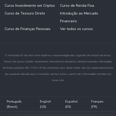
Curso Investimento em Criptos
Curso de Renda Fixa
Curso de Tesouro Direto
Introdução ao Mercado
Financeiro
Curso de Finanças Pessoais
Ver todos os cursos
O Investidor10 não tem como objetivo a recomendação e/ou sugestão de compra de ativos.
Nosso site possui caráter meramente informativo e educativo, sempre trazendo informações
de fontes públicas (B3, CVM e RI das empresas, etc.), deste modo, não nos responsabilizamos
por qualquer decisão que o investidor venha a tomar a partir das informações contidas em
nosso site.
Português
English
Español
Français
(Brasil)
(US)
(ES)
(FR)