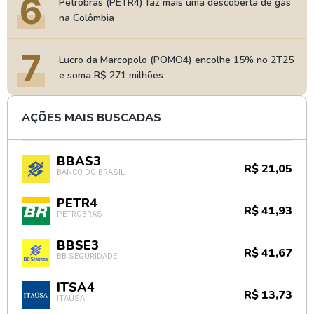
6
Petrobras (PETR4) faz mais uma descoberta de gás
na Colômbia
7
Lucro da Marcopolo (POMO4) encolhe 15% no 2T25
e soma R$ 271 milhões
AÇÕES MAIS BUSCADAS
BBAS3
R$ 21,05
BANCO DO BRASIL
PETR4
R$ 41,93
PETROBRAS
BBSE3
R$ 41,67
BB SEGURIDADE
ITSA4
R$ 13,73
ITAÚSA