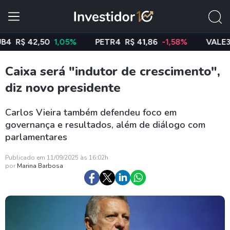
$ 42,50
1,05%
PETR4
R$ 41,86
-1,58%
VALE3
R$ 7
Caixa será "indutor de crescimento",
diz novo presidente
Carlos Vieira também defendeu foco em
governança e resultados, além de diálogo com
parlamentares
Publicado em 11/09/2025 às 16:02h
por
Marina Barbosa