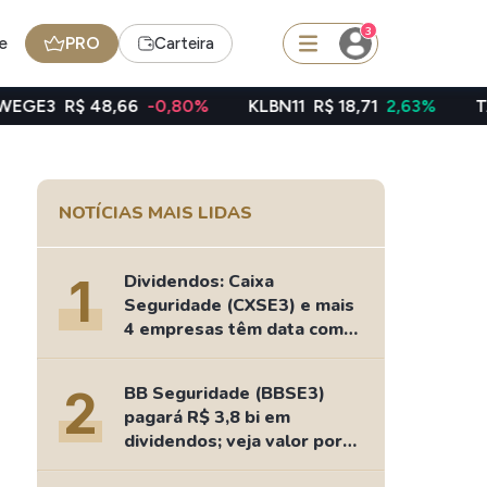
3
e
PRO
Carteira
48,66
-0,80%
KLBN11
R$ 18,71
2,63%
TAEE11
R$ 4
squisar
NOTÍCIAS MAIS LIDAS
BDR
de
SpaceX
1
Dividendos: Caixa
Seguridade (CXSE3) e mais
4 empresas têm data com
nesta 2ª feira
edas
Ideias
2
BB Seguridade (BBSE3)
Agenda de Dividendos
pagará R$ 3,8 bi em
Radar do Dividendo Inteligente
dividendos; veja valor por
oin - BNB
Carteiras Recomendadas
ação