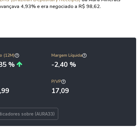
avançava 4,93% e era negociado a R$ 98,62.
o (12M)
Margem Líquida
,85 %
-2,40 %
P/VP
,99
17,09
dicadores sobre (AURA33)