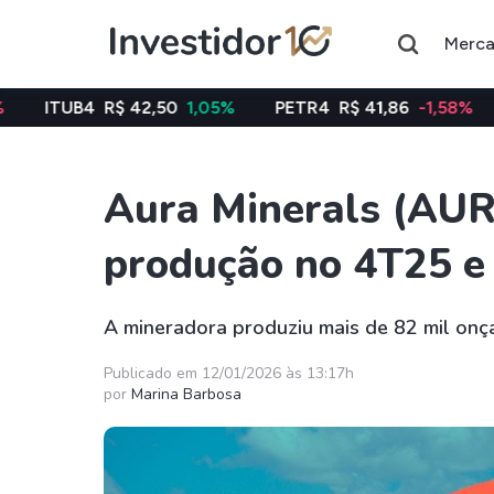
Merc
R$ 42,50
1,05%
PETR4
R$ 41,86
-1,58%
VALE3
R
Aura Minerals (AUR
Assuntos do momento
produção no 4T25 e
Índice
Commodity
Ibovespa
Petróleo
A mineradora produziu mais de 82 mil onç
Ações
FIIs
Publicado em 12/01/2026 às 13:17h
por
Marina Barbosa
Taesa
XPML11
Itausa
RECR11
Ambev
HGLG11