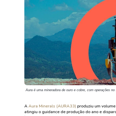
Weg
XPLG11
Klabin
KNRI11
Petrobrás
KNCR11
Ver todos
Ver todos
Aura é uma mineradora de ouro e cobre, com operações no
A
Aura
Minerals
(AURA33)
produziu um volume
atingiu o
guidance
de produção do ano e dispar