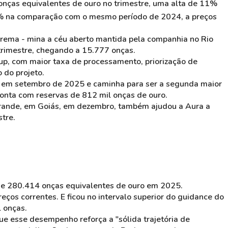
nças equivalentes de ouro no trimestre, uma alta de 11%
23% na comparação com o mesmo período de 2024, a preços
orema - mina a céu aberto mantida pela companhia no Rio
trimestre, chegando a 15.777 onças.
up
, com maior taxa de processamento, priorização de
 do projeto.
 em setembro de 2025 e caminha para ser a segunda maior
conta com reservas de 812 mil onças de ouro.
Grande, em Goiás, em dezembro, também ajudou a Aura a
tre.
de 280.414 onças equivalentes de ouro em 2025.
ços correntes. E ficou no intervalo superior do
guidance
do
l onças.
ue esse desempenho reforça a "sólida trajetória de