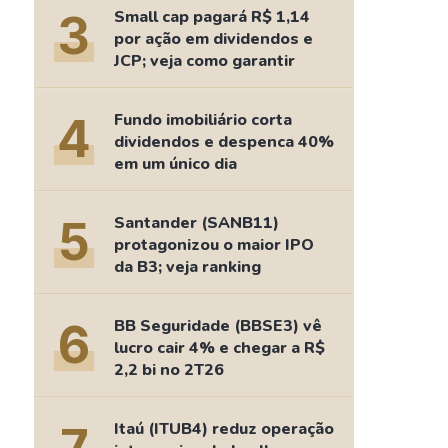
Comparador de Ativos
3
Small cap pagará R$ 1,14
As Ações Mais Buscadas
por ação em dividendos e
JCP; veja como garantir
Guia do Iniciante
4
Fundo imobiliário corta
dividendos e despenca 40%
em um único dia
5
Santander (SANB11)
protagonizou o maior IPO
da B3; veja ranking
6
BB Seguridade (BBSE3) vê
lucro cair 4% e chegar a R$
2,2 bi no 2T26
Itaú (ITUB4) reduz operação