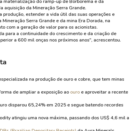
a materialização do
ramp-up
de Borborema e da
da aquisição da Mineração Serra Grande.
produção, estender a vida útil das suas operações e
da Mineração Serra Grande e da mina Era
Dorada
, na
 com a geração de valor para os acionistas.
da para a continuidade do crescimento e da criação de
erior a 600 mil onças nos próximos anos", acrescentou.
ta
specializada na produção de ouro e cobre, que tem minas
forma de ampliar a exposição ao
ouro
e aproveitar a recente
o ouro disparou 65,24% em 2025 e segue batendo recordes
odity atingiu uma nova máxima, passando dos US$ 4,6 mil a
DRs
(
Brazilian
Depositary
Receipts
)
da Aura
Minerals