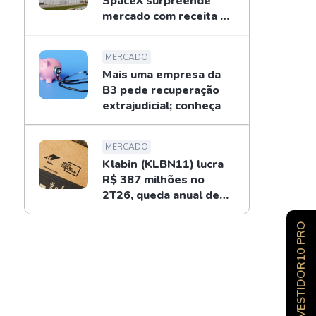
SpaceX surpreende
mercado com receita de
US$ 7,8 bilhões
MERCADO
Mais uma empresa da
B3 pede recuperação
extrajudicial; conheça
MERCADO
Klabin (KLBN11) lucra
R$ 387 milhões no
2T26, queda anual de
34%
INVESTIDOR10 PRO