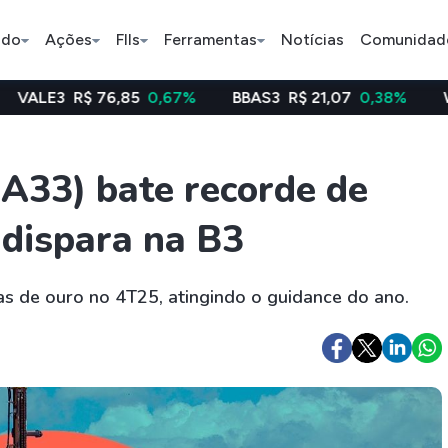
ado
Ações
FIIs
Ferramentas
Notícias
Comunidad
$ 76,85
0,67%
BBAS3
R$ 21,07
0,38%
WEGE3
R$ 
Pe
A33) bate recorde de
 dispara na B3
Índice
Ação
Ação
Selic
BB Seguridade
Bradsaú
as de ouro no 4T25, atingindo o guidance do ano.
ETFs
Stocks
Criptomo
BOVA11
Tesla
Bitcoin
IVVB11
Apple
Ethereum
SMAL11
Amazon
Binance C