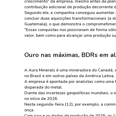
crescimento" da empresa, mesmo antes da plen
contribuição adicional de produção decorrente 
Segundo ele, a companhia conseguiu aumentar a 
concluir duas aquisições transformacionais (a 
Guatemala), o que demonstra o comprometimento
"Essas conquistas nos posicionam de forma sóli
valor, bem como para alcançar uma produção sup
Ouro nas máximas,
BDRs
em al
A Aura
Minerals
é uma mineradora do Canadá, e
no Brasil e em outros países da América Latina.
A empresa é apontada por analistas como uma 
disparada do metal.
Diante das incertezas geopolíticas mundiais, 
no início de 2026.
Nesta segunda-feira (12), por exemplo, a comm
onça.
Com isso e os dados de produção de 2025, os
B