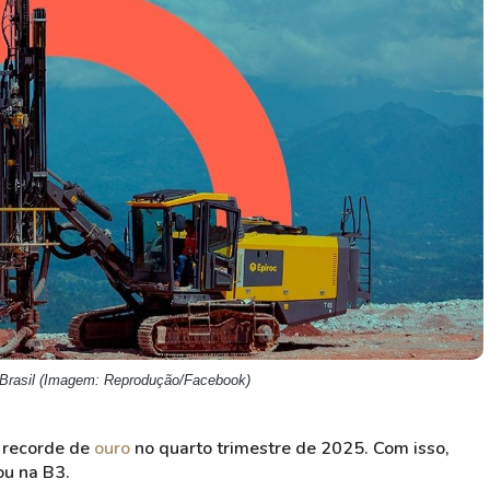
HASH11
Google
Dogecoin
GOLD11
Meta
Solana
XINA11
Coca-Cola
Cardano
Ver todos
Ver todos
Ver todos
 Brasil (Imagem: Reprodução/Facebook)
 recorde de
ouro
no quarto trimestre de 2025. Com isso,
ou na B3.