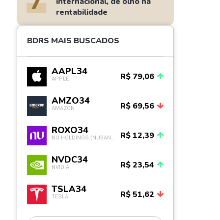
7
internacional, de olho na
rentabilidade
BDRS MAIS BUSCADOS
AAPL34
R$ 79,06
APPLE
AMZO34
R$ 69,56
AMAZON
ROXO34
R$ 12,39
NU HOLDINGS (NUBANK)
NVDC34
R$ 23,54
NVIDIA
TSLA34
R$ 51,62
TESLA