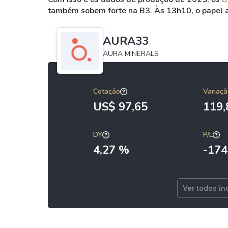
também sobem forte na B3.
Às 13h10, o papel 
AURA33
AURA MINERALS
Cotação
Variaçã
US$ 97,65
119
DY
P/L
4,27 %
-174
Ver todos in