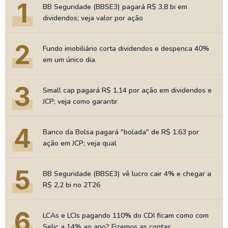
1
BB Seguridade (BBSE3) pagará R$ 3,8 bi em
dividendos; veja valor por ação
2
Fundo imobiliário corta dividendos e despenca 40%
em um único dia
3
Small cap pagará R$ 1,14 por ação em dividendos e
JCP; veja como garantir
4
Banco da Bolsa pagará "bolada" de R$ 1,63 por
ação em JCP; veja qual
5
BB Seguridade (BBSE3) vê lucro cair 4% e chegar a
R$ 2,2 bi no 2T26
6
LCAs e LCIs pagando 110% do CDI ficam como com
Selic a 14% ao ano? Fizemos as contas