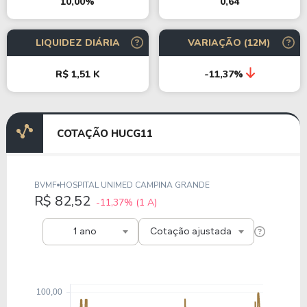
0,64
10,00%
LIQUIDEZ DIÁRIA
VARIAÇÃO (12M)
R$ 1,51 K
-11,37%
COTAÇÃO HUCG11
BVMF
HOSPITAL UNIMED CAMPINA GRANDE
R$ 82,52
-11,37%
(1 A)
1 ano
Cotação ajustada