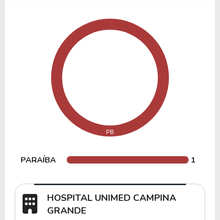
A estratégia do HUCG11 consiste no
desenvolvimento, construção e exploração de um
empreendimento imobiliário hospitalar
estruturado sob modelo built to suit para a
Unimed Campina Grande.
O fundo realizou a aquisição de terreno com
aproximadamente 12.000 m² localizado na
Avenida Dr. Elpídio de Almeida, em Campina
Grande, para desenvolvimento do hospital.
Entre exemplos de ativos que compõem ou já
compuseram o portfólio estão:
PARAÍBA
1
Hospital Unimed Campina Grande – PB.
HOSPITAL UNIMED CAMPINA
Terreno Av. Dr. Elpídio de Almeida – PB.
GRANDE