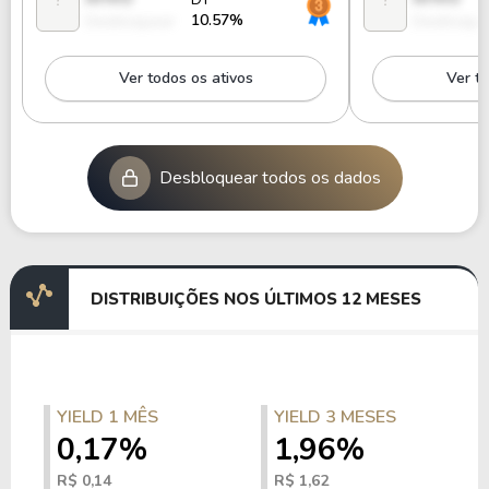
10.57%
Desbloquear
Desbloque
Ver todos os ativos
Ver to
Desbloquear todos os dados
DISTRIBUIÇÕES NOS ÚLTIMOS 12 MESES
YIELD 1 MÊS
YIELD 3 MESES
0,17%
1,96%
R$ 0,14
R$ 1,62