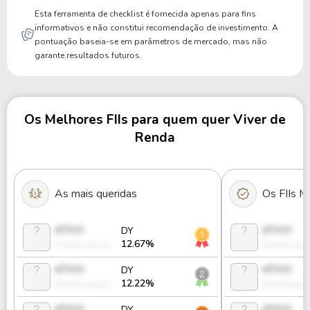
Esta ferramenta de checklist é fornecida apenas para fins
informativos e não constitui recomendação de investimento. A
pontuação baseia-se em parâmetros de mercado, mas não
garante resultados futuros.
Os Melhores FIIs para quem quer Viver de
Renda
As mais queridas
Os FIIs M
ATIVO
ATIVO
DY
12.67%
Desbloquear
Desbloque
ATIVO
ATIVO
DY
12.22%
Desbloquear
Desbloque
ATIVO
ATIVO
DY