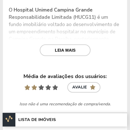
O
Hospital Unimed Campina Grande
Responsabilidade Limitada (HUCG11)
é um
fundo imobiliário voltado ao desenvolvimento de
um empreendimento hospitalar no município de
Campina Grande, na Paraíba, posteriormente
destinado à locação para a Unimed Campina
LEIA MAIS
Grande Cooperativa de Trabalho Médico Ltda.
O fundo é classificado como
desenvolvimento
para Renda com Gestão Passiva, com atuação no
Média de avaliações dos usuários:
segmento hospitalar.
AVALIE
O fundo é administrado pela Coinvalores
Corretora de Câmbio e Valores Mobiliários e
Isso não é uma recomendação de compra/venda.
gerido pela Investcoop Asset Management.
LISTA DE IMÓVEIS
Estratégia e composição