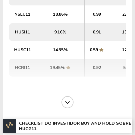
NSLU11
18.86%
0.99
226,7
HUSI11
9.16%
0.91
153,1
HUSC11
14.35%
0.59
127,6
HCRI11
19.45%
0.92
57,1
CHECKLIST DO INVESTIDOR BUY AND HOLD SOBRE
HUCG11