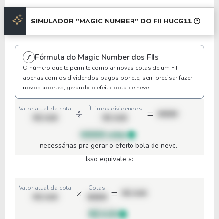
Dividendos
31/10/2025
24/11/2025
0,70000000
SIMULADOR "MAGIC NUMBER" DO FII HUCG11
Anterior
Próxima
Fórmula do Magic Number dos FIIs
O número que te permite comprar novas cotas de um FII
apenas com os dividendos pagos por ele, sem precisar fazer
novos aportes, gerando o efeito bola de neve.
Valor atual da cota
Últimos dividendos
00000
R$ 0,00
R$ 0,00
00000 cotas
necessárias pra gerar o efeito bola de neve.
Isso equivale a:
Valor atual da cota
Cotas
R$ 0,00
R$ 0,00
00000
R$ 0,00