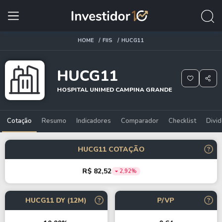
HOME
FIIS
HUCG11
HUCG11
HOSPITAL UNIMED CAMPINA GRANDE
Cotação
Resumo
Indicadores
Comparador
Checklist
Divi
HUCG11 COTAÇÃO
R$ 82,52
2,92%
HUCG11 DY (12M)
P/VP