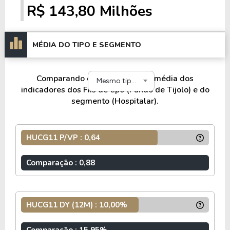
Dividend Yeld acumulado nos últimos 12 meses
R$ 143,80 Milhões
de 10%.
Os fundos de tijolo, também conhecidos como
MÉDIA DO TIPO E SEGMENTO
fundo de renda, são chamados assim por
representarem imóveis físicos.
Normalmente o capital levantada pelos fundos de
Comparando o HUCG11 com a média dos
Mesmo tipo e segmento
tijolo são utilizados para aquisição ou construção
indicadores dos FIIs de tipo (Fundo de Tijolo) e do
segmento (Hospitalar).
de imóveis, para que estes passem a gerar uma
renda passiva com aluguéis.
HUCG11 P/VP : 0,64
Comparação : 0,88
HUCG11 DY (12M) : 10,00%