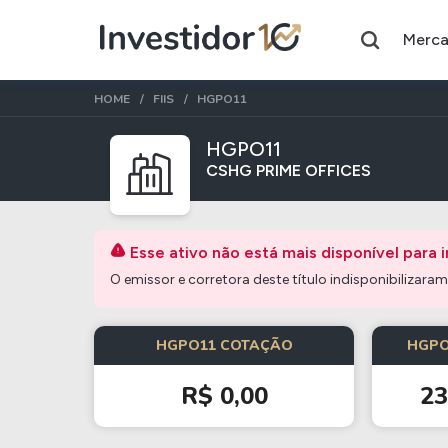
Merc
HOME
FIIS
HGPO11
HGPO11
CSHG PRIME OFFICES
Assuntos do momento
Índice
Commodity
Esse ativo não está mais disponível para 
Ibovespa
Petróleo
O emissor e corretora deste título indisponibilizaram e
Ações
FIIs
HGPO11 COTAÇÃO
HGPO
Taesa
XPML11
R$ 0,00
2
Itausa
RECR11
Ambev
HGLG11