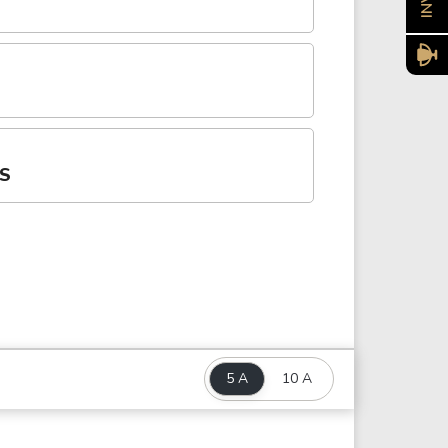
ES
5 A
10 A