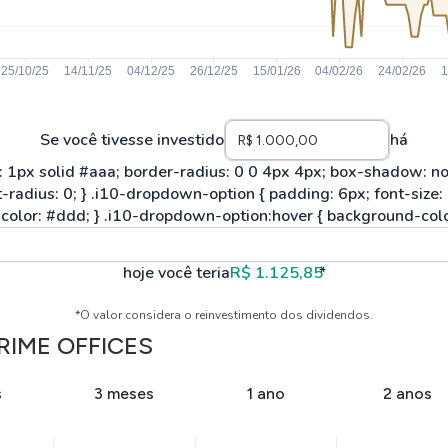
Se você tivesse investido
há
hoje você teria
R$ 1.125,85
*
*O valor considera o reinvestimento dos dividendos.
RIME OFFICES
s
3 meses
1 ano
2 anos