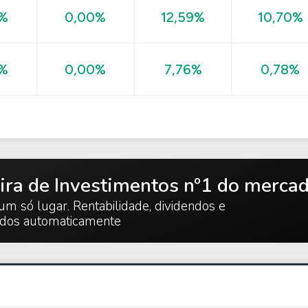
0%
0,00%
12,59%
10,70%
0,78%
0%
0,00%
7,76%
ira de Investimentos nº1 do merca
um só lugar. Rentabilidade, dividendos e
ados automaticamente