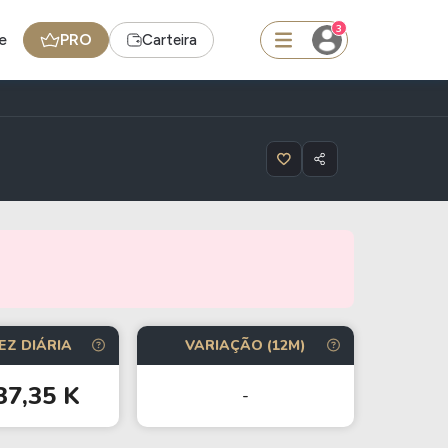
3
e
PRO
Carteira
squisar
BDR
de
SpaceX
edas
Ideias
EZ DIÁRIA
VARIAÇÃO (12M)
Agenda de Dividendos
37,35 K
Radar do Dividendo Inteligente
-
oin - BNB
Carteiras Recomendadas