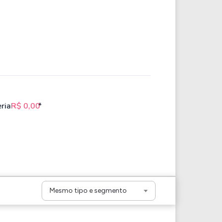
eria
R$ 0,00
*
Mesmo tipo e segmento