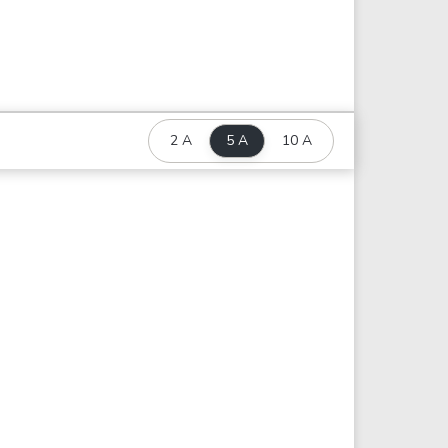
2 A
5 A
10 A