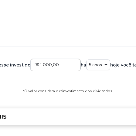
esse investido
há
hoje você t
5 anos
*O valor considera o reinvestimento dos dividendos.
IS