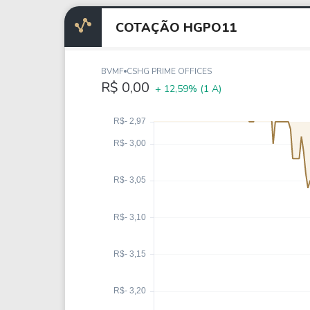
Weg
XPLG11
Klabin
KNRI11
COTAÇÃO HGPO11
Petrobrás
KNCR11
Ver todos
Ver todos
BVMF
CSHG PRIME OFFICES
R$ 0,00
+ 12,59%
(1 A)