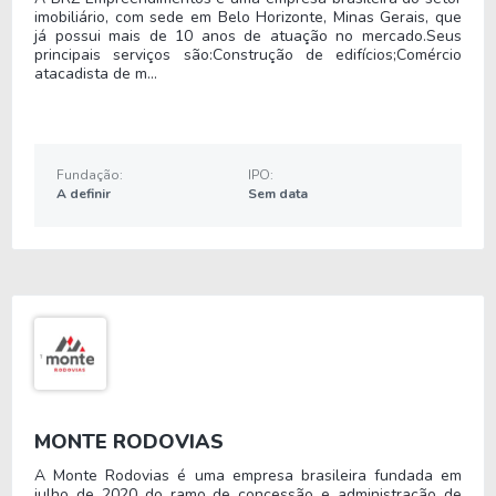
imobiliário, com sede em Belo Horizonte, Minas Gerais, que
A empresa está listada na Bolsa de Valores no
já possui mais de 10 anos de atuação no mercado.Seus
principais serviços são:Construção de edifícios;Comércio
setor de
Utilidade Pública
e no segmento
Energia
atacadista de m...
Elétrica
.
Nos últimos 12 meses a empresa teve um
faturamento de R$ -, que gerou um prejuízo no
Fundação:
IPO:
valor de R$ -.
A definir
Sem data
Quanto aos seus principais indicadores, a empresa
possui um P/L de -, um P/VP de - e nos últimos 12
meses a empresa não pagou dividendos
MONTE RODOVIAS
A Monte Rodovias é uma empresa brasileira fundada em
julho de 2020 do ramo de concessão e administração de