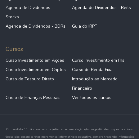
Agenda de Dividendos -
Agenda de Dividendos - Reits
Stocks
Agenda de Dividendos - BDRs
Guia do IRPF
Cursos
Curso Investimento em Ações
Curso Investimento em FIIs
Curso Investimento em Criptos
Curso de Renda Fixa
Curso de Tesouro Direto
Introdução ao Mercado
Financeiro
Curso de Finanças Pessoais
Ver todos os cursos
O Investidor10 não tem como objetivo a recomendação e/ou sugestão de compra de ativos.
Nosso site possui caráter meramente informativo e educativo, sempre trazendo informações