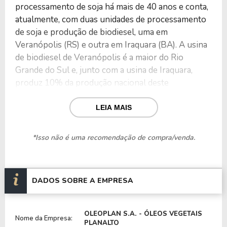
processamento de soja há mais de 40 anos e conta,
atualmente, com duas unidades de processamento
de soja e produção de biodiesel, uma em
Veranópolis (RS) e outra em Iraquara (BA). A usina
de biodiesel de Veranópolis é a maior do Rio
Grande do Sul e, junto com a usina de Iraquara,
produz 10% da produção nacional deste
biocombustível.
LEIA MAIS
Além dos dois parques industriais, a empresa
também conta com um escritório corporativo na
*Isso não é uma recomendação de compra/venda.
cidade de Porto Alegre (RS), um terminal
hidroviário na cidade de Canoas (RS) para
escoamento de suas produções e mais de 20 filiais
DADOS SOBRE A EMPRESA
para recebimento de grãos espalhadas pelas
regiões noroeste e nordeste do Rio Grande do Sul.
OLEOPLAN S.A. - ÓLEOS VEGETAIS
Juntas, estas filiais possuem capacidade de
Nome da Empresa:
PLANALTO