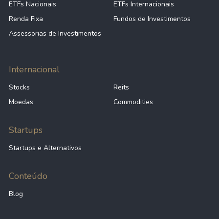
Quanto aos seus principais indicadores, a empresa
ETFs Nacionais
ETFs Internacionais
possui um P/L de -, um P/VP de - e nos últimos 12
Renda Fixa
Fundos de Investimentos
meses a empresa não pagou dividendos
Assessorias de Investimentos
Internacional
Stocks
Reits
Moedas
Commodities
Startups
Startups e Alternativos
Conteúdo
Blog