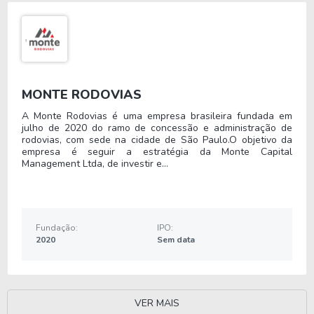
a SevenPDV (50%), integrando diretamente 
fabricantes de medicamentos e distribuidoras.
Em 2015 a Interplays começou a desenvolver, 
por meio da SevenPDV, soluções que 
MONTE RODOVIAS
integrassem e garantissem um melhor 
A Monte Rodovias é uma empresa brasileira fundada em
relacionamento comercial entre empresas da 
julho de 2020 do ramo de concessão e administração de
saúde.
rodovias, com sede na cidade de São Paulo.O objetivo da
empresa é seguir a estratégia da Monte Capital
Management Ltda, de investir e...
Nos anos seguintes a companhia permaneceu 
com sua estratégia de crescimento voltada à 
aquisição de outras empresas e 
desenvolvimento de soluções próprias.
Fundação:
IPO:
2020
Sem data
Por fim, em 2021 a empresa comprou 25,0% de 
participação na empresa Conecta Médico S.A., 
que tem a missão de otimizar a jornada digital 
integrada com a offline.
VER MAIS