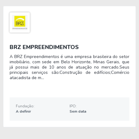
Entire Technology Partners;
SevenPDV Empowered Company Strategy;
Vitale.
Vale destacar que até então a empresa 
possui as subsidiárias Pharmalink e Ponto 
BRZ EMPREENDIMENTOS
Extra em seu portfólio.
No ano de 2013 a Interplays adotou um modelo 
A BRZ Empreendimentos é uma empresa brasileira do setor
imobiliário, com sede em Belo Horizonte, Minas Gerais, que
de negócios diferente, aprimorando o 
já possui mais de 10 anos de atuação no mercado.Seus
abastecimento dos pontos de vendas ao criar 
principais serviços são:Construção de edifícios;Comércio
atacadista de m...
canais diretos entre indústria e varejo.
Ainda no mesmo ano, a DLM Brasil TI, fundo de 
investimento, fez um aporte milionário na 
Fundação:
IPO:
empresa, com a intenção de aumentar o seu 
A definir
Sem data
ritmo de expansão no setor de saúde.
No ano seguinte a companhia adquiriu o 
controle de duas empresas parceiras, a Entire e 