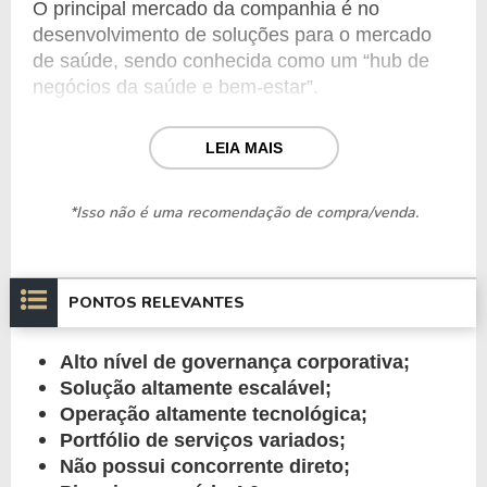
O principal mercado da companhia é no 
desenvolvimento de soluções para o mercado 
de saúde, sendo conhecida como um “hub de 
negócios da saúde e bem-estar”.
Em relação ao tamanho da companhia, pode se 
LEIA MAIS
levar em conta os seguintes números:
*Isso não é uma recomendação de compra/venda.
50 milhões de consumidores;
Mais de 650 centros de distribuição 
integrados;
21% do share de mercado;
PONTOS RELEVANTES
Por volta de 60 bilhões de reais 
transacionados.
Alto nível de governança corporativa;
Os serviços da Interplayers, por sua vez, são 
Solução altamente escalável;
divididos em cinco categorias diferentes, são 
Operação altamente tecnológica;
elas:
Portfólio de serviços variados;
Não possui concorrente direto;
Geração de demanda: Visitação médica, 