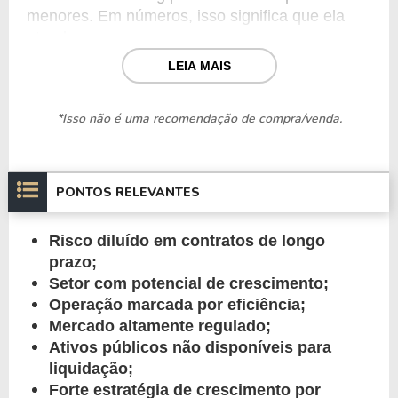
menores. Em números, isso significa que ela 
atende:
LEIA MAIS
825 mil pessoas com saneamento básico;
283 mil pontos de iluminação são geridos por 
*Isso não é uma recomendação de compra/venda.
ela;
520 km de rodovias estão sob seus 
cuidados.
De forma geral a empresa se encontra presente 
PONTOS RELEVANTES
em 9 estados do país, gerindo 21 subsidiárias 
diferentes que empregam em torno de 600 
Risco diluído em contratos de longo 
funcionários.
prazo;
Setor com potencial de crescimento;
Os ativos administrados pela companhia, por 
Operação marcada por eficiência;
conseguinte, são divididos em quatro 
Mercado altamente regulado;
segmentos:
Ativos públicos não disponíveis para 
liquidação;
Conasa Saneamento: Engloba Águas de 
Forte estratégia de crescimento por 