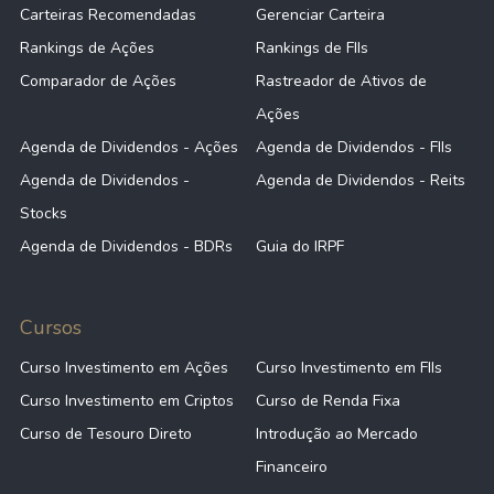
Nos anos seguintes inúmeras outras 
Carteiras Recomendadas
Gerenciar Carteira
concessões também na área de iluminação e 
Rankings de Ações
Rankings de FIIs
saneamento foram vencidas pelas subsidiárias 
Comparador de Ações
Rastreador de Ativos de
da empresa.
Ações
Muitas dessas concessões possuem prazos 
Agenda de Dividendos - Ações
Agenda de Dividendos - FIIs
médios por volta de 10 a 30 anos, e foram 
Agenda de Dividendos -
Agenda de Dividendos - Reits
vencidas por meio de um consórcio com outras 
Stocks
companhias.
Agenda de Dividendos - BDRs
Guia do IRPF
Então, em 2021 a companhia começou a 
planejar a sua abertura de capital na bolsa de 
Cursos
valores brasileira.
Informações Complementares
Curso Investimento em Ações
Curso Investimento em FIIs
Curso Investimento em Criptos
Curso de Renda Fixa
A empresa Conasa, está listada na B3 com um valor
Curso de Tesouro Direto
Introdução ao Mercado
de mercado de R$ -, tendo um patrimônio de R$ -.
Financeiro
A empresa está listada na Bolsa de Valores no