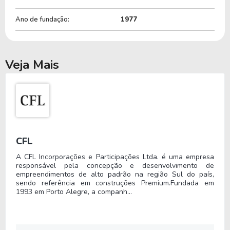
principalmente no mercado nacional, com
Ano de fundação:
1977
distribuição em todos os estados brasileiros.
O grupo possui complexo industrial em Pouso
Alegre, Minas Gerais, centros de distribuição
Veja Mais
espalhados pelo território nacional e sede
administrativa em São Paulo.
O modelo operacional combina fabricação própria,
gestão logística integrada e relacionamento
comercial direto com farmácias, atacadistas e
CFL
distribuidores do setor farmacêutico.
A CFL Incorporações e Participações Ltda. é uma empresa
responsável pela concepção e desenvolvimento de
Em 2024, ocorreu substituição na diretoria
empreendimentos de alto padrão na região Sul do país,
financeira e reformulação administrativa visando
sendo referência em construções Premium.Fundada em
1993 em Porto Alegre, a companh...
maior organização operacional e financeira para
eventual acesso ao mercado acionário brasileiro.