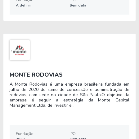
O desenvolvimento de marcas próprias e a
A definir
Sem data
verticalização da cadeia produtiva contribuíram
para o crescimento operacional durante as décadas
seguintes.
Ao longo dos anos 2000 e 2010, a Cimed ampliou
significativamente o portfólio de produtos,
expandindo sua atuação para vitaminas,
suplementos alimentares, higiene pessoal e
cosméticos.
MONTE RODOVIAS
A Monte Rodovias é uma empresa brasileira fundada em
Entre os principais marcos corporativos estão a
julho de 2020 do ramo de concessão e administração de
transformação da estrutura societária para
rodovias, com sede na cidade de São Paulo.O objetivo da
empresa é seguir a estratégia da Monte Capital
sociedade anônima, a entrada do fundo soberano
Management Ltda, de investir e...
GIC em 2025 e a reorganização administrativa
voltada à preparação para uma possível oferta
pública inicial (IPO).
Fundação:
IPO:
Em outubro de 2025, João Adibe declarou
2020
Sem data