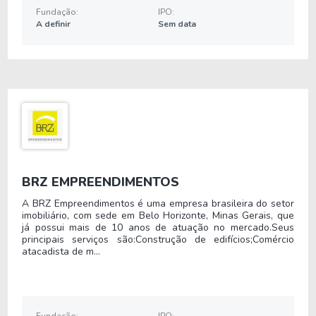
Em março de 2025, o fundo soberano GIC, de
Fundação:
IPO:
Cingapura, adquiriu participação minoritária na
A definir
Sem data
empresa, contribuindo para o fortalecimento da
governança corporativa e para a estruturação
financeira da companhia antes da abertura de
capital.
A possibilidade de
oferta pública inicial (IPO)
da
empresa segue como parte da estratégia de
expansão de longo prazo.
BRZ EMPREENDIMENTOS
História e quando foi criada
A BRZ Empreendimentos é uma empresa brasileira do setor
imobiliário, com sede em Belo Horizonte, Minas Gerais, que
já possui mais de 10 anos de atuação no mercado.Seus
A origem da Cimed remonta ao ano de 1977, com
principais serviços são:Construção de edifícios;Comércio
início das atividades no setor farmacêutico
atacadista de m...
brasileiro por meio da comercialização de
medicamentos.
Fundação:
IPO: