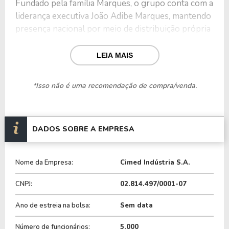
Fundado pela família Marques, o grupo conta com a
liderança executiva João Adibe Marques, mantendo
presença nacional por meio de distribuição própria
e forte inserção em redes de farmácias
independentes e grandes varejistas.
LEIA MAIS
A estrutura empresarial foi desenvolvida com foco
*Isso não é uma recomendação de compra/venda.
em verticalização industrial, logística própria e
ampliação de marcas de grande alcance popular.
Entre os principais produtos comercializados estão:
DADOS SOBRE A EMPRESA
Lavitan
Nome da Empresa:
Cimed Indústria S.A.
Carmed
K-Med
CNPJ:
02.814.497/0001-07
Cimegripe
Linhas de higiene e beleza.
Ano de estreia na bolsa:
Sem data
As operações da companhia concentram-se
Número de funcionários:
5.000