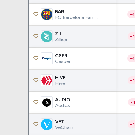
Weg
XPLG11
Klabin
KNRI11
BAR
-
FC Barcelona Fan Token
Petrobrás
KNCR11
Ver todos
Ver todos
ZIL
-
Zilliqa
CSPR
-
Casper
HIVE
-
Hive
AUDIO
-
Audius
VET
-
VeChain