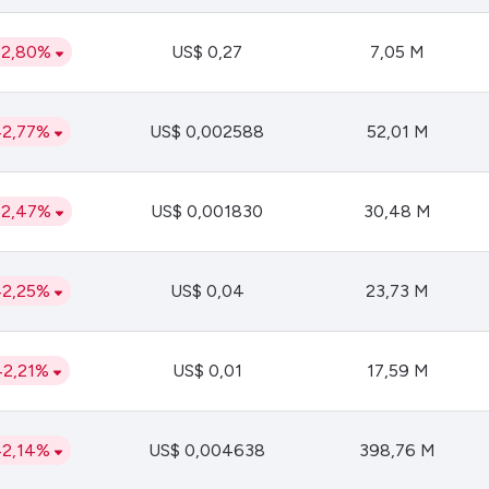
HASH11
Google
Dogecoin
GOLD11
Meta
Solana
42,80%
US$ 0,27
7,05 M
XINA11
Coca-Cola
Cardano
Ver todos
Ver todos
Ver todos
42,77%
US$ 0,002588
52,01 M
42,47%
US$ 0,001830
30,48 M
42,25%
US$ 0,04
23,73 M
42,21%
US$ 0,01
17,59 M
42,14%
US$ 0,004638
398,76 M