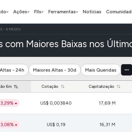
ado
Ações
FIIs
Ferramentas
Notícias
Comunidad
S - 6 MESES
Pe
 com Maiores Baixas nos Últim
Índice
Ação
Ação
Altas - 24h
Maiores Altas - 30d
Mais Queridas
Bradesco
Petrobras
Axia
ção 6m
Cotação
Capitalização
ETFs
Stocks
Criptomo
43,29%
US$ 0,003840
17,69 M
BOVA11
Tesla
Bitcoin
IVVB11
Apple
Ethereum
SMAL11
Amazon
Binance C
43,08%
US$ 0,19
16,31 M