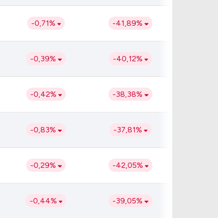
Comparador de Ativos
As Ações Mais Buscadas
-0,71%
-41,89%
Guia do Iniciante
-0,39%
-40,12%
-0,42%
-38,38%
-0,83%
-37,81%
-0,29%
-42,05%
-0,44%
-39,05%