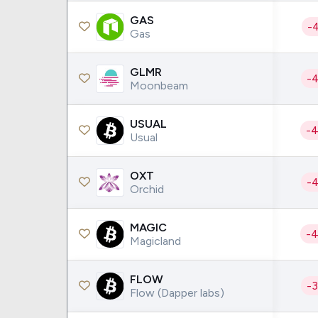
GAS
-
Gas
GLMR
-
Moonbeam
USUAL
-
Usual
OXT
-
Orchid
MAGIC
-
Magicland
FLOW
-
Flow (Dapper labs)