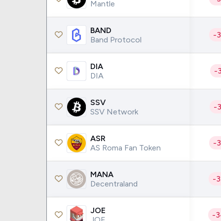
Mantle
BAND
-
Band Protocol
DIA
-
DIA
SSV
-
SSV Network
ASR
-
AS Roma Fan Token
MANA
-
Decentraland
JOE
-
JOE