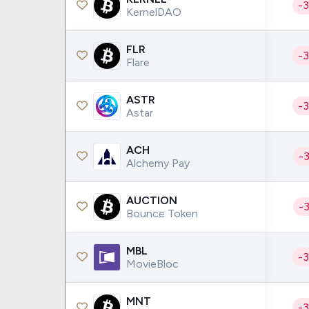
-
KernelDAO
FLR
-
Flare
ASTR
-
Astar
ACH
-
Alchemy Pay
AUCTION
-
Bounce Token
MBL
-
MovieBloc
MNT
-