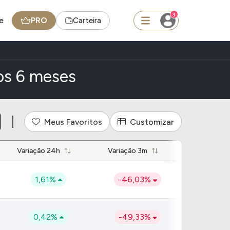
3
e
PRO
Carteira
squisar
os 6 meses
FII
Meus Favoritos
Customizar
TRXF11
Variação 24h
Variação 3m
edas
Ideias
1,61%
-46,03%
Agenda de Dividendos
Radar do Dividendo Inteligente
oin - BNB
Carteiras Recomendadas
0,42%
-49,33%