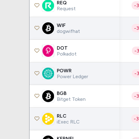
REQ
-
Request
WIF
-
dogwifhat
DOT
-
Polkadot
POWR
-
Power Ledger
BGB
-
Bitget Token
RLC
-
iExec RLC
KERNEL