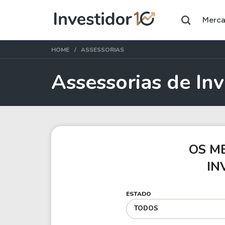
Merc
HOME
ASSESSORIAS
Assessorias de In
Assuntos do momento
Índice
Ação
Ibovespa
Petrobras
OS M
Ações
FIIs
IN
Taesa
XPML11
ESTADO
Itausa
RECR11
TODOS
Ambev
HGLG11