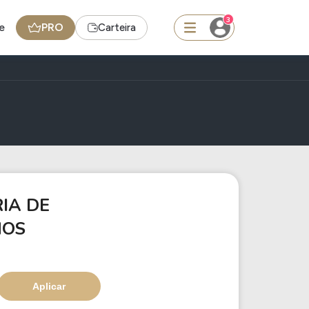
3
e
PRO
Carteira
squisar
Ferramenta
Dividendos
IA DE
MOS
Ideias
Agenda de Dividendos
Radar do Dividendo Inteligente
Aplicar
NB
Carteiras Recomendadas