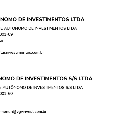
HASH11
Google
Dogecoin
GOLD11
Meta
Solana
XINA11
Coca-Cola
Cardano
NOMO DE INVESTIMENTOS LTDA
TE AUTONOMO DE INVESTIMENTOS LTDA
Ver todos
Ver todos
Ver todos
0001-09
te
plusinvestimentos.com.br
OMO DE INVESTIMENTOS S/S LTDA
 AUTÔNOMO DE INVESTIMENTOS S/S LTDA
0001-60
na.menon@vgvinvest.com.br