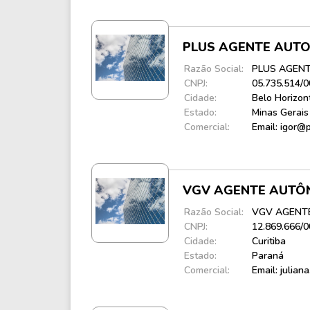
Weg
XPLG11
Klabin
KNRI11
Petrobrás
KNCR11
PLUS AGENTE AUTO
Razão Social:
PLUS AGEN
Ver todos
Ver todos
CNPJ:
05.735.514/
Cidade:
Belo Horizon
Estado:
Minas Gerais
Comercial:
Email: igor@
VGV AGENTE AUTÔN
Razão Social:
VGV AGENTE
CNPJ:
12.869.666/
Cidade:
Curitiba
Estado:
Paraná
Comercial:
Email: julia