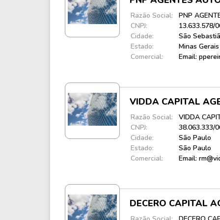
PNP AGENTES AUTO
Razão Social:
PNP AGENTE
CNPJ:
13.633.578/
Cidade:
São Sebastiã
Estado:
Minas Gerais
Comercial:
Email: ppere
VIDDA CAPITAL AG
Razão Social:
VIDDA CAPI
CNPJ:
38.063.333/
Cidade:
São Paulo
Estado:
São Paulo
Comercial:
Email: rm@vi
DECERO CAPITAL A
Razão Social:
DECERO CAP