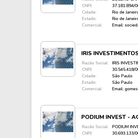
CNPJ:
37.181.894/
Cidade:
Rio de Janeir
Estado:
Rio de Janeir
Comercial:
Email: socie
IRIS INVESTIMENT
Razão Social:
IRIS INVES
CNPJ:
30.545.418/
Cidade:
São Paulo
Estado:
São Paulo
Comercial:
Email: gome
PODIUM INVEST - 
Razão Social:
PODIUM INV
CNPJ:
30.693.133/