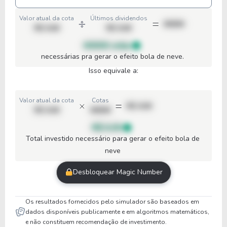
Valor atual da cota
Últimos dividendos
00000
R$ 0,00
R$ 0,00
00000 cotas
necessárias pra gerar o efeito bola de neve.
Isso equivale a:
Valor atual da cota
Cotas
R$ 0,00
R$ 0,00
00000
R$ 0,00
Total investido necessário para gerar o efeito bola de
neve
Desbloquear Magic Number
Os resultados fornecidos pelo simulador são baseados em
dados disponíveis publicamente e em algoritmos matemáticos,
e não constituem recomendação de investimento.