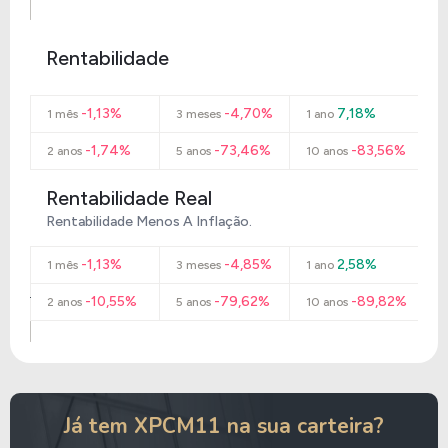
Rentabilidade
-1,13%
-4,70%
7,18%
1 mês
3 meses
1 ano
-1,74%
-73,46%
-83,56%
2 anos
5 anos
10 anos
Rentabilidade Real
Rentabilidade Menos A Inflação.
-1,13%
-4,85%
2,58%
1 mês
3 meses
1 ano
-10,55%
-79,62%
-89,82%
2 anos
5 anos
10 anos
Já tem XPCM11 na sua carteira?