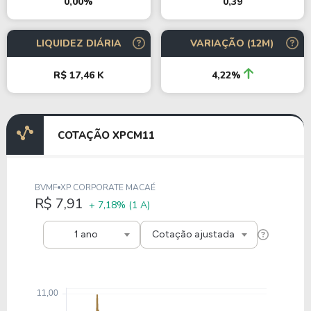
0,39
0,00%
LIQUIDEZ DIÁRIA
VARIAÇÃO (12M)
R$ 17,46 K
4,22%
COTAÇÃO XPCM11
BVMF
XP CORPORATE MACAÉ
R$ 7,91
+ 7,18%
(1 A)
1 ano
Cotação ajustada