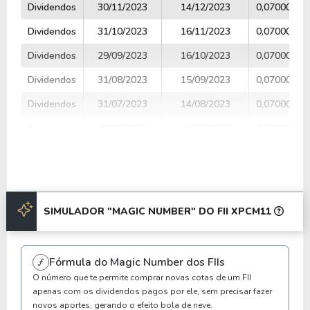
Dividendos
30/11/2023
14/12/2023
0,07000000
Dividendos
31/10/2023
16/11/2023
0,07000000
Dividendos
29/09/2023
16/10/2023
0,07000000
Dividendos
31/08/2023
15/09/2023
0,07000000
Dividendos
31/07/2023
14/08/2023
0,07000000
Dividendos
30/06/2023
14/07/2023
0,07000000
Dividendos
31/05/2023
15/06/2023
0,08000000
Dividendos
28/04/2023
15/05/2023
0,10000000
Dividendos
31/03/2023
17/04/2023
0,10000000
SIMULADOR "MAGIC NUMBER" DO FII XPCM11
Anterior
Próxima
Fórmula do Magic Number dos FIIs
O número que te permite comprar novas cotas de um FII
apenas com os dividendos pagos por ele, sem precisar fazer
novos aportes, gerando o efeito bola de neve.