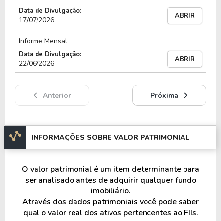
Data de Divulgação:
ABRIR
INFORMAÇÕES ADICIONAIS
17/07/2026
O fundo
XP CORPORATE MACAÉ
, de CNPJ
Informe Mensal
16.802.320/0001-03, é um fundo imobiliário do
Data de Divulgação:
ABRIR
tipo Fundo de Tijolo e do segmento
Lajes
22/06/2026
Corporativas
. O
XPCM11
possui atualmente um
total de 2.414.570 cotas que estão divididas entre
Anterior
Próxima
15.345 cotistas.
O único imóvel do fundo XPCM11 está localizado
no Rio de Janeiro, tendo um total de 19.664,23
INFORMAÇÕES SOBRE VALOR PATRIMONIAL
m².
O valor patrimonial é um item determinante para
O fundo XPCM11 cobra 0,80% a.a de taxa de
ser analisado antes de adquirir qualquer fundo
administração e possui atualmente um P/VP
imobiliário.
(preço sobre valor patrimonial) de 0.39 e um
Através dos dados patrimoniais você pode saber
Dividend Yeld acumulado nos últimos 12 meses
qual o valor real dos ativos pertencentes ao FIIs.
de 0%.