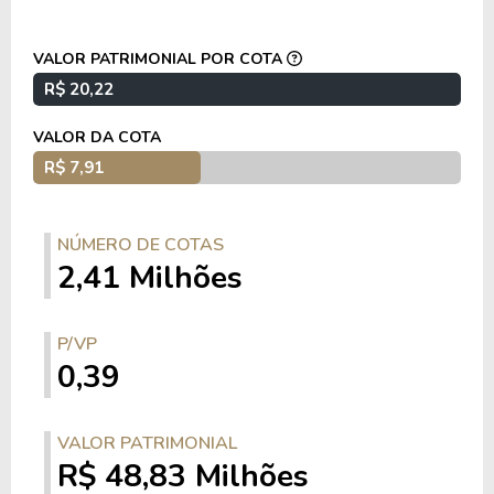
Os fundos de tijolo, também conhecidos como
VALOR PATRIMONIAL POR COTA
fundo de renda, são chamados assim por
R$ 20,22
representarem imóveis físicos.
Normalmente o capital levantada pelos fundos de
VALOR DA COTA
tijolo são utilizados para aquisição ou construção
R$ 7,91
de imóveis, para que estes passem a gerar uma
renda passiva com aluguéis.
NÚMERO DE COTAS
2,41 Milhões
P/VP
0,39
VALOR PATRIMONIAL
R$ 48,83 Milhões