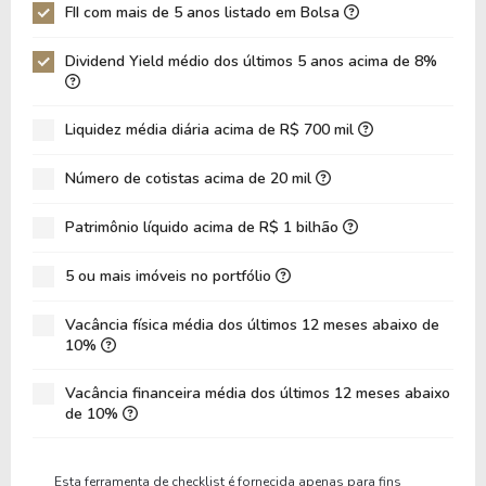
FII com mais de 5 anos listado em Bolsa
SPTW11
16.97%
0.64
96,6
Dividend Yield médio dos últimos 5 anos acima de 8%
XTED11
0%
0.08
27,7
Liquidez média diária acima de R$ 700 mil
Número de cotistas acima de 20 mil
Patrimônio líquido acima de R$ 1 bilhão
5 ou mais imóveis no portfólio
Vacância física média dos últimos 12 meses abaixo de
10%
Vacância financeira média dos últimos 12 meses abaixo
de 10%
Esta ferramenta de checklist é fornecida apenas para fins