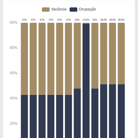
conforme detalhado nas características
contratuais dos locatários.
Os ativos estão distribuídos em diferentes regiões
do país, com exposição a estados como Rio de
Janeiro, considerando que o imóvel está
localizado em Macaé (RJ).
O fundo passou por um período de elevada
vacância após a desocupação integral do imóvel
em 2020, o que impactou diretamente a geração
de receitas e a distribuição de rendimentos.
Desde então, a estratégia tem sido direcionada à
recomposição da base de locatários, com novas
locações firmadas entre 2024 e 2025, reduzindo
gradualmente a vacância, embora ainda em
patamares elevados.