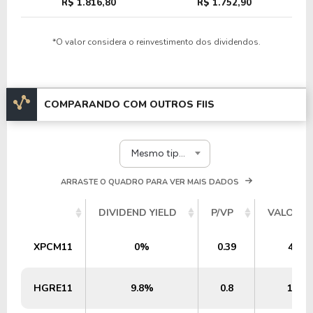
R$ 1.816,80
R$ 1.752,90
*O valor considera o reinvestimento dos dividendos.
COMPARANDO COM OUTROS FIIS
Mesmo tipo e segmento
ARRASTE O QUADRO PARA VER MAIS DADOS
DIVIDEND YIELD
P/VP
VALOR P
XPCM11
0%
0.39
48,8
HGRE11
9.8%
0.8
1,73