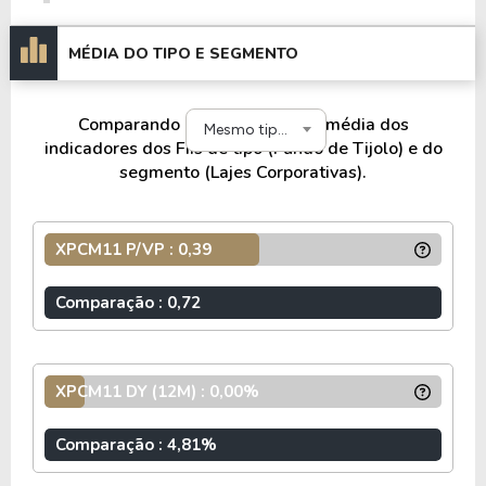
MÉDIA DO TIPO E SEGMENTO
Comparando o XPCM11 com a média dos
Mesmo tipo e segmento
indicadores dos FIIs de tipo (Fundo de Tijolo) e do
segmento (Lajes Corporativas).
XPCM11 P/VP : 0,39
Comparação : 0,72
XPCM11 DY (12M) : 0,00%
Comparação : 4,81%