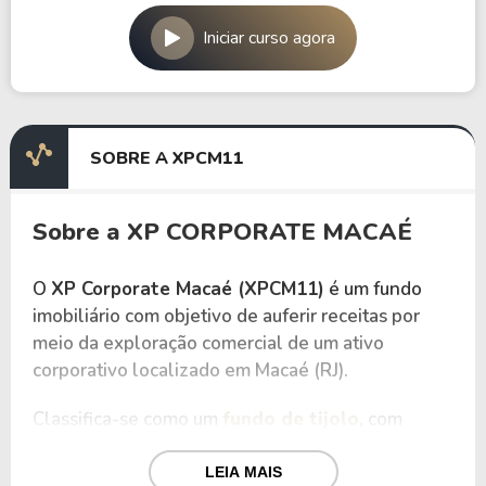
Iniciar curso agora
SOBRE A XPCM11
Sobre a XP CORPORATE MACAÉ
O
XP Corporate Macaé (XPCM11)
é um fundo
imobiliário com objetivo de auferir receitas por
meio da exploração comercial de um ativo
corporativo localizado em Macaé (RJ).
Classifica-se como um
fundo de tijolo
, com
atuação no segmento de lajes corporativas,
estruturado de forma concentrada em um único
LEIA MAIS