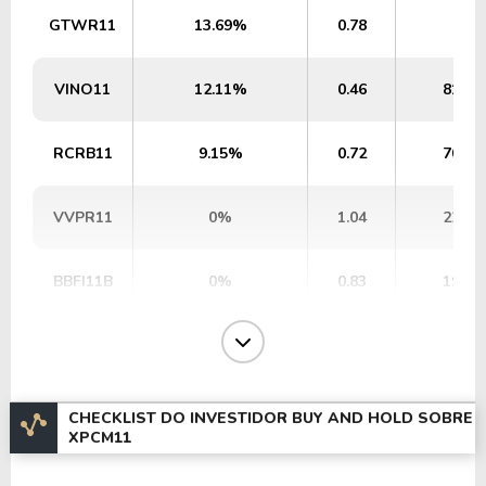
GTWR11
13.69%
0.78
1,2
VINO11
12.11%
0.46
810,0
RCRB11
9.15%
0.72
700,0
VVPR11
0%
1.04
226,0
BBFI11B
0%
0.83
196,3
EDGA11
2.66%
0.31
163,1
CEOC11
14.95%
0.59
124,2
CHECKLIST DO INVESTIDOR BUY AND HOLD SOBRE
XPCM11
PATC11
1.6%
1.16
119,4