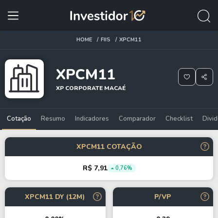
HOME
FIIS
XPCM11
XPCM11
XP CORPORATE MACAÉ
Cotação
Resumo
Indicadores
Comparador
Checklist
Divi
XPCM11 COTAÇÃO
R$ 7,91
0,76%
XPCM11 DY (12M)
P/VP