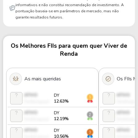
informativos e não constitui recomendação de investimento. A
pontuação baseia-se em parâmetros de mercado, mas não
garante resultados futuros.
Os Melhores FIIs para quem quer Viver de
Renda
As mais queridas
Os FIIs M
ATIVO
ATIVO
DY
12.63%
Desbloquear
Desbloque
ATIVO
ATIVO
DY
12.19%
Desbloquear
Desbloque
ATIVO
ATIVO
DY
10.56%
Desbloquear
Desbloque