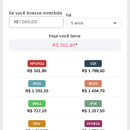
Se você tivesse investido
há
5 anos
hoje você teria:
R$ 301,80
*
XPCM11
CDI
R$ 301,80
R$ 1.788,60
IPCA
IBOV
R$ 1.302,30
R$ 1.404,70
SMLL
IFIX
R$ 727,20
R$ 1.357,50
IDIV
IVVB11