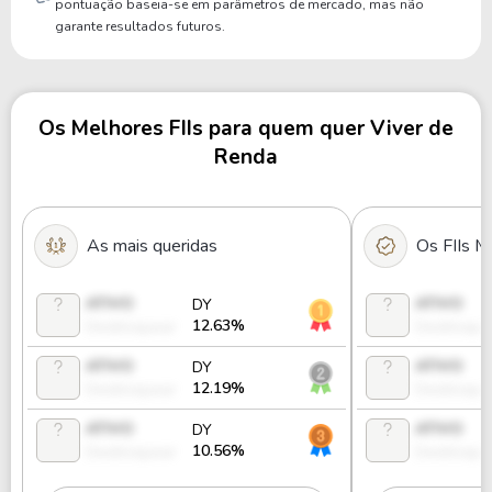
pontuação baseia-se em parâmetros de mercado, mas não
garante resultados futuros.
Os Melhores FIIs para quem quer Viver de
Renda
As mais queridas
Os FIIs M
ATIVO
ATIVO
DY
12.63%
Desbloquear
Desbloque
ATIVO
ATIVO
DY
12.19%
Desbloquear
Desbloque
ATIVO
ATIVO
DY
10.56%
Desbloquear
Desbloque