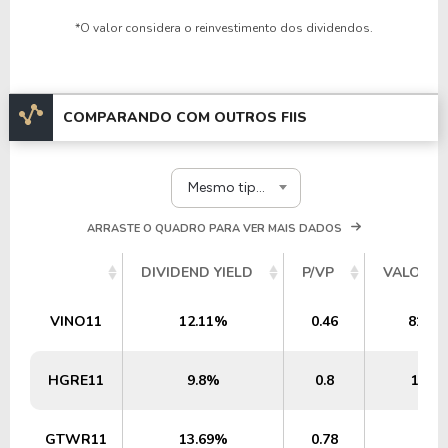
*O valor considera o reinvestimento dos dividendos.
COMPARANDO COM OUTROS FIIS
Mesmo tipo e segmento
ARRASTE O QUADRO PARA VER MAIS DADOS
DIVIDEND YIELD
P/VP
VALOR P
VINO11
12.11%
0.46
810,0
HGRE11
9.8%
0.8
1,73
GTWR11
13.69%
0.78
1,2