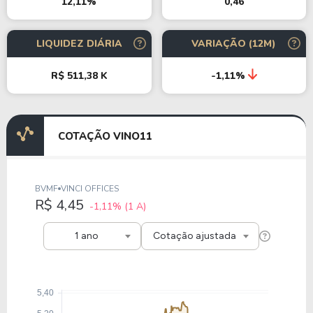
0,46
12,11%
LIQUIDEZ DIÁRIA
VARIAÇÃO (12M)
R$ 511,38 K
-1,11%
COTAÇÃO VINO11
BVMF
VINCI OFFICES
R$ 4,45
-1,11%
(1 A)
1 ano
Cotação ajustada