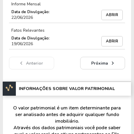
entre 125.531 cotistas.
Informe Mensal
Data de Divulgação:
Os imóveis do fundo VINO11 estão localizados
ABRIR
22/06/2026
principalmente em: Rio de Janeiro e São Paulo.
Fatos Relevantes
O fundo VINO11 cobra 1,20% a.a de taxa de
Data de Divulgação:
ABRIR
administração e possui atualmente um P/VP
19/06/2026
(preço sobre valor patrimonial) de 0.46 e um
Dividend Yeld acumulado nos últimos 12 meses
Anterior
Próxima
de 12.11%.
Os fundos de tijolo, também conhecidos como
fundo de renda, são chamados assim por
INFORMAÇÕES SOBRE VALOR PATRIMONIAL
representarem imóveis físicos.
Normalmente o capital levantada pelos fundos de
O valor patrimonial é um item determinante para
tijolo são utilizados para aquisição ou construção
ser analisado antes de adquirir qualquer fundo
de imóveis, para que estes passem a gerar uma
imobiliário.
renda passiva com aluguéis.
Através dos dados patrimoniais você pode saber