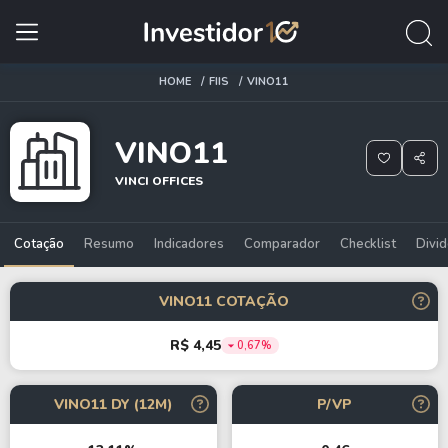
HOME
FIIS
VINO11
VINO11
VINCI OFFICES
Cotação
Resumo
Indicadores
Comparador
Checklist
Divi
VINO11 COTAÇÃO
R$ 4,45
0,67%
VINO11 DY (12M)
P/VP