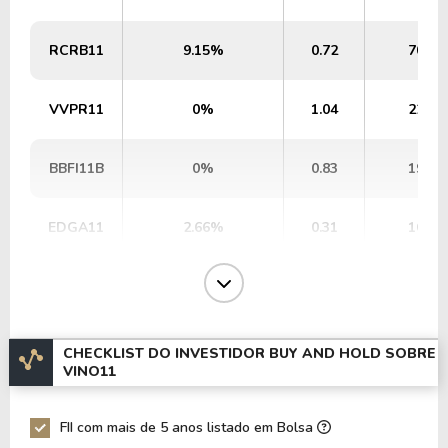
RCRB11
9.15%
0.72
700,0
VVPR11
0%
1.04
226,0
BBFI11B
0%
0.83
196,3
EDGA11
2.66%
0.31
163,1
CEOC11
14.95%
0.59
124,2
PATC11
1.6%
1.16
119,4
CHECKLIST DO INVESTIDOR BUY AND HOLD SOBRE
VINO11
SPTW11
16.97%
0.64
96,6
FII com mais de 5 anos listado em Bolsa