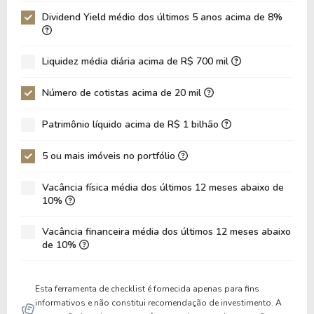
XPCM11
0%
0.39
48,8
Dividend Yield médio dos últimos 5 anos acima de 8%
XTED11
0%
0.08
27,7
Liquidez média diária acima de R$ 700 mil
Número de cotistas acima de 20 mil
Patrimônio líquido acima de R$ 1 bilhão
5 ou mais imóveis no portfólio
Vacância física média dos últimos 12 meses abaixo de
10%
Vacância financeira média dos últimos 12 meses abaixo
de 10%
Esta ferramenta de checklist é fornecida apenas para fins
informativos e não constitui recomendação de investimento. A