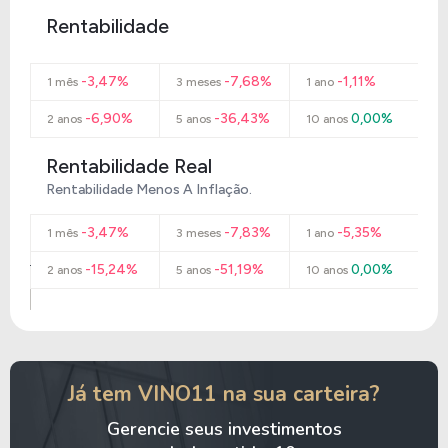
Rentabilidade
-3,47%
-7,68%
-1,11%
1 mês
3 meses
1 ano
-6,90%
-36,43%
0,00%
2 anos
5 anos
10 anos
Rentabilidade Real
Rentabilidade Menos A Inflação.
-3,47%
-7,83%
-5,35%
1 mês
3 meses
1 ano
-15,24%
-51,19%
0,00%
2 anos
5 anos
10 anos
Já tem VINO11 na sua carteira?
Gerencie seus investimentos