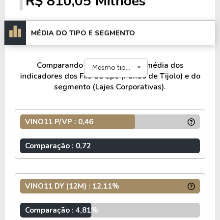
R$ 810,05 Milhões
MÉDIA DO TIPO E SEGMENTO
Comparando o VINO11 com a média dos
Mesmo tipo e segmento
indicadores dos FIIs de tipo (Fundo de Tijolo) e do
segmento (Lajes Corporativas).
VINO11 P/VP : 0,46
Comparação : 0,72
VINO11 DY (12M) : 12,11%
Comparação : 4,81%