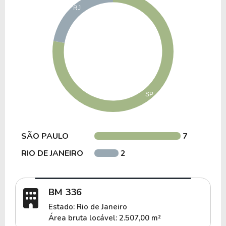
A gestão atua na comercialização de áreas vagas,
renegociação de contratos e acompanhamento
operacional dos ativos, incluindo iniciativas para
recomposição de ocupação dos imóveis.
Entre exemplos de ativos que compõem ou já
compuseram o portfólio estão:
Sede Globo SP – SP.
SÃO PAULO
BM 336 – RJ.
7
RIO DE JANEIRO
2
BMA Corporate – RJ.
Oscar Freire 585 – SP.
BM 336
Vita Corá – SP.
Estado: Rio de Janeiro
Área bruta locável: 2.507,00 m²