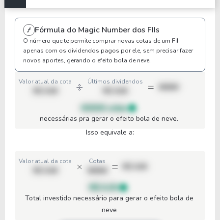
Anterior
Próxima
Fórmula do Magic Number dos FIIs
O número que te permite comprar novas cotas de um FII
apenas com os dividendos pagos por ele, sem precisar fazer
novos aportes, gerando o efeito bola de neve.
Valor atual da cota
Últimos dividendos
00000
R$ 0,00
R$ 0,00
00000 cotas
necessárias pra gerar o efeito bola de neve.
Isso equivale a:
Valor atual da cota
Cotas
R$ 0,00
R$ 0,00
00000
R$ 0,00
Total investido necessário para gerar o efeito bola de
neve