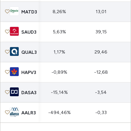
8,26%
13,01
MATD3
5,63%
39,15
SAUD3
1,17%
29,46
QUAL3
-0,89%
-12,68
HAPV3
-15,14%
-3,54
DASA3
-494,46%
-0,33
AALR3