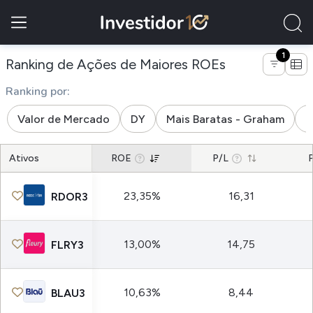
1
de empresas d
Ranking de Ações de Maiores ROEs
Ranking por:
Valor de Mercado
DY
Mais Baratas - Graham
M
Ativos
ROE
P/L
23,35%
16,31
RDOR3
13,00%
14,75
FLRY3
10,63%
8,44
BLAU3