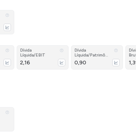
Dívida
Dívida
Dív
Líquida/EBIT
Líquida/Patrimôni
Bru
o
2,16
0,90
1,