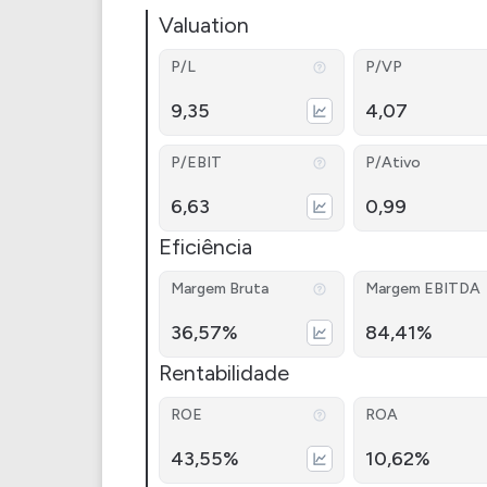
Valuation
P/L
P/VP
9,35
4,07
P/EBIT
P/Ativo
6,63
0,99
Eficiência
Margem Bruta
Margem EBITDA
36,57%
84,41%
Rentabilidade
ROE
ROA
43,55%
10,62%