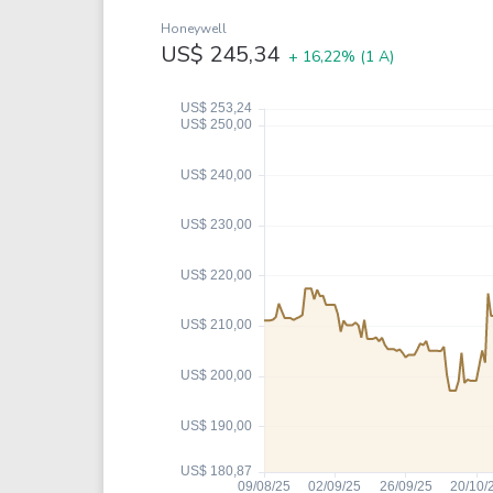
Weg
XPLG11
Honeywell
Klabin
KNRI11
US$ 245,34
+ 16,22%
(1 A)
Petrobrás
KNCR11
Ver todos
Ver todos