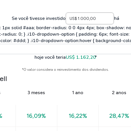
Se você tivesse investido
há
hoje você teria
US$ 1.162,20
*
*O valor considera o reinvestimento dos dividendos.
ll
s
3 meses
1 ano
2 anos
%
16,09%
16,22%
28,47%