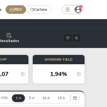
3
e
PRO
Carteira
squisar
Resultados
Ferramenta
P/VP
DIVIDEND YIELD
Dividendos
,07
1,94%
edas
Ideias
Agenda de Dividendos
Radar do Dividendo Inteligente
YTD
1 A
5 A
10 A
15 A
oin - BNB
Carteiras Recomendadas