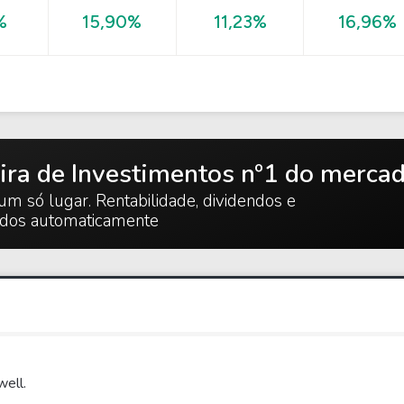
16,96%
%
15,90%
11,23%
ira de Investimentos nº1 do merca
um só lugar. Rentabilidade, dividendos e
ados automaticamente
ell.