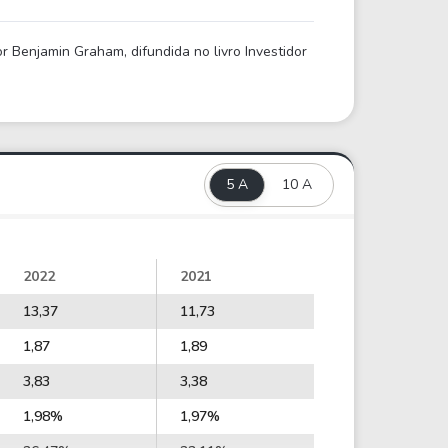
 Benjamin Graham, difundida no livro Investidor
5 A
10 A
2022
2021
13,37
11,73
1,87
1,89
3,83
3,38
1,98%
1,97%