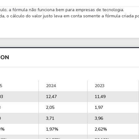
lculo, a fórmula não funciona bem para empresas de tecnologia.
 o cálculo do valor justo leva em conta somente a fórmula criada por
HON
5
2024
2023
03
12,47
11,49
3
2,05
1,97
0
3,71
3,96
3%
1,97%
2,62%