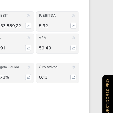
/EBIT
P/EBITDA
733.889,22
5,92
A
VPA
,91
59,49
gem Líquida
Giro Ativos
,73%
0,13
INVESTIDOR10 PRO