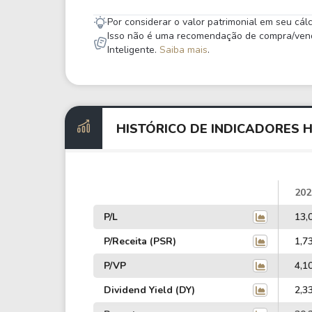
Por considerar o valor patrimonial em seu cá
Isso não é uma recomendação de compra/venda,
Inteligente.
Saiba mais
.
HISTÓRICO DE INDICADORES 
202
P/L
13,
P/Receita (PSR)
1,7
P/VP
4,1
Dividend Yield (DY)
2,3