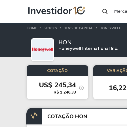
Merc
HOME
STOCKS
BENS DE CAPITAL
HONEYWELL
HON
Honeywell International Inc.
Assuntos do momento
Índice
Ação
COTAÇÃO
VARIAÇÃO
Ibovespa
Petrobras
US$ 245,34
16,2
Ações
FIIs
R$ 1.246,33
Taesa
XPML11
Itausa
RECR11
COTAÇÃO HON
Ambev
HGLG11