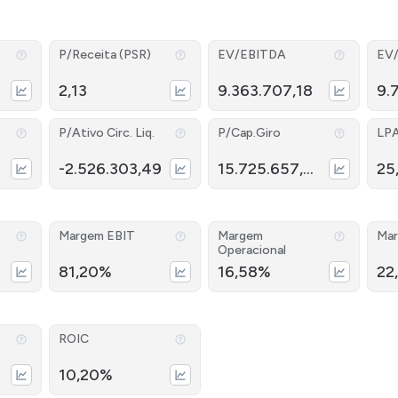
P/Receita (PSR)
EV/EBITDA
EV
2,13
9.363.707,18
9.
P/Ativo Circ. Liq.
P/Cap.Giro
LP
-2.526.303,49
15.725.657,45
25
Margem EBIT
Margem
Mar
Operacional
81,20%
16,58%
22
ROIC
10,20%