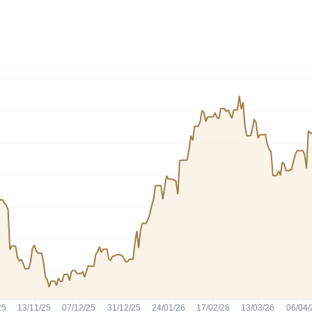
HASH11
Google
Dogecoin
GOLD11
Meta
Solana
XINA11
Coca-Cola
Cardano
Ver todos
Ver todos
Ver todos