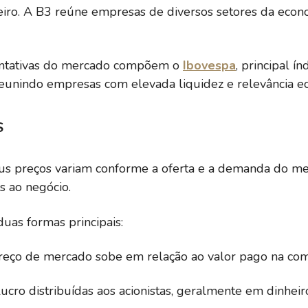
eiro. A B3 reúne empresas de diversos setores da econ
entativas do mercado compõem o
Ibovespa
, principal í
eunindo empresas com elevada liquidez e relevância e
S
eus preços variam conforme a oferta e a demanda do me
s ao negócio.
uas formas principais:
reço de mercado sobe em relação ao valor pago na com
lucro distribuídas aos acionistas, geralmente em dinheir