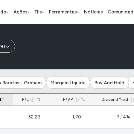
ado
Ações
FIIs
Ferramentas
Notícias
Comunidad
Pe
sas do subsetor mineração
res
Índice
Ação
Ação
Bradesco
Petrobras
Axia
s Baratas - Graham
Margem Líquida
Buy And Hold
ETFs
Stocks
Criptomo
P/L
P/VP
Dividend Yield
BOVA11
Tesla
Bitcoin
32,28
1,70
7,14%
IVVB11
Apple
Ethereum
SMAL11
Amazon
Binance C