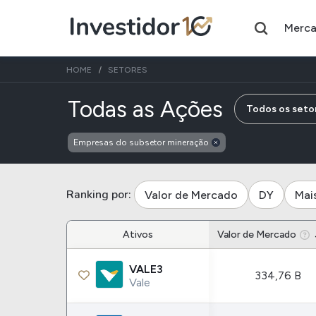
Merc
HOME
SETORES
de empre
Todas as Ações
Todos os seto
Empresas do subsetor mineração
Assuntos do momento
Índice
Índice
Ibovespa
Selic
Ranking por:
Valor de Mercado
DY
Mai
Ações
FIIs
Ativos
Valor de Mercado
Taesa
XPML11
VALE3
334,76 B
Itausa
RECR11
Vale
Ambev
HGLG11