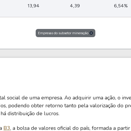
HASH11
Google
Dogecoin
13,94
4,39
6,54%
GOLD11
Meta
Solana
XINA11
Coca-Cola
Cardano
Ver todos
Ver todos
Ver todos
Empresas do subsetor mineração
al social de uma empresa. Ao adquirir uma ação, o inve
ados, podendo obter retorno tanto pela valorização do 
á distribuição de lucros.
na
B3
, a bolsa de valores oficial do país, formada a par