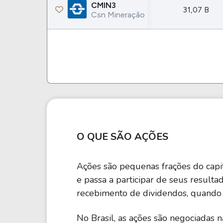
Weg
XPLG11
CMIN3
31,07 B
Csn Mineração
Klabin
KNRI11
Petrobrás
KNCR11
Ver todos
Ver todos
O QUE SÃO AÇÕES
Ações são pequenas frações do capit
e passa a participar de seus result
recebimento de dividendos, quando h
No Brasil, as ações são negociadas 