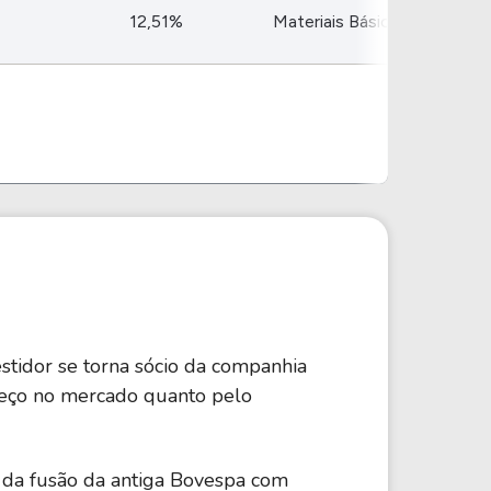
Comparador de Ativos
12,51%
Materiais Básicos
As Ações Mais Buscadas
Guia do Iniciante
stidor se torna sócio da companhia
preço no mercado quanto pelo
tir da fusão da antiga Bovespa com