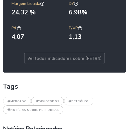
Margem Líquida
DY
24,32 %
6.98%
P/L
P/VP
4,07
1,13
Ver todos indicadores sobre (PETR4)
Tags
MERCADO
DIVIDENDOS
PETRÓLEO
NOTÍCIAS SOBRE PETROBRAS