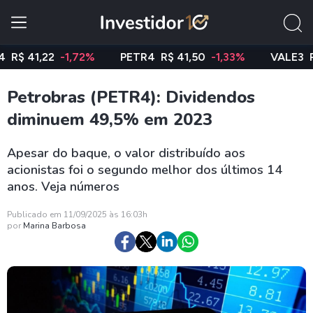
41,22
-1,72%
PETR4
R$ 41,50
-1,33%
VALE3
R$ 75,
Petrobras (PETR4): Dividendos
diminuem 49,5% em 2023
Apesar do baque, o valor distribuído aos
acionistas foi o segundo melhor dos últimos 14
anos. Veja números
Publicado em 11/09/2025 às 16:03h
por
Marina Barbosa