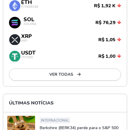
ETH
R$ 1,92 K
ETHEREUM
SOL
R$ 76,29
SOLANA
XRP
R$ 1,05
XRP
USDT
R$ 1,00
TETHER
VER TODAS
ÚLTIMAS NOTÍCIAS
INTERNACIONAL
Berkshire (BERK34) perde para o S&P 500