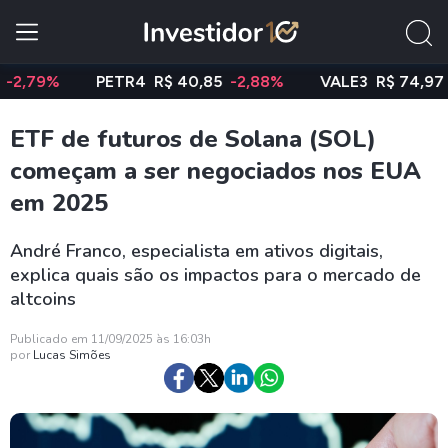
9%
PETR4
R$ 40,85
-2,88%
VALE3
R$ 74,97
-0,5
ETF de futuros de Solana (SOL)
começam a ser negociados nos EUA
em 2025
André Franco, especialista em ativos digitais,
explica quais são os impactos para o mercado de
altcoins
Publicado em 11/09/2025 às 16:03h
por
Lucas Simões