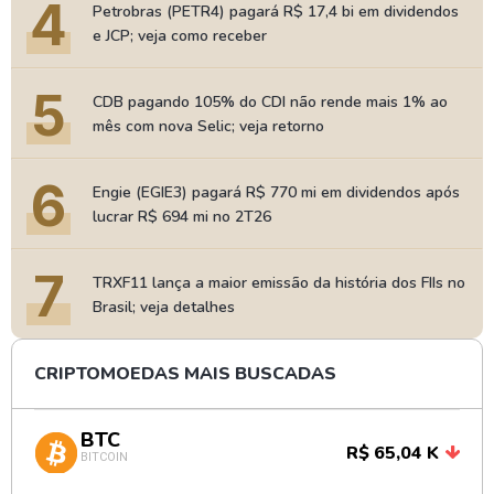
4
Petrobras (PETR4) pagará R$ 17,4 bi em dividendos
e JCP; veja como receber
5
CDB pagando 105% do CDI não rende mais 1% ao
mês com nova Selic; veja retorno
6
Engie (EGIE3) pagará R$ 770 mi em dividendos após
lucrar R$ 694 mi no 2T26
7
TRXF11 lança a maior emissão da história dos FIIs no
Brasil; veja detalhes
CRIPTOMOEDAS MAIS BUSCADAS
BTC
R$ 65,04 K
BITCOIN