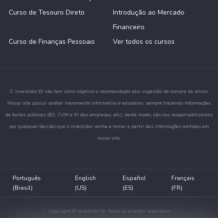
Curso de Tesouro Direto
Introdução ao Mercado
Financeiro
Curso de Finanças Pessoais
Ver todos os cursos
O Investidor10 não tem como objetivo a recomendação e/ou sugestão de compra de ativos.
Nosso site possui caráter meramente informativo e educativo, sempre trazendo informações
de fontes públicas (B3, CVM e RI das empresas, etc.), deste modo, não nos responsabilizamos
por qualquer decisão que o investidor venha a tomar a partir das informações contidas em
nosso site.
Português
English
Español
Français
(Brasil)
(US)
(ES)
(FR)
Copyright © Investidor10. Todos os direitos reservados