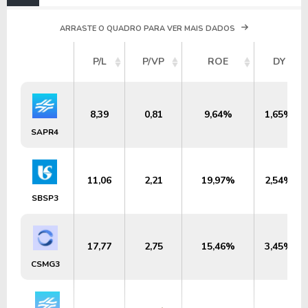
ARRASTE O QUADRO PARA VER MAIS DADOS
P/L
P/VP
ROE
DY
8,39
0,81
9,64%
1,65%
SAPR4
11,06
2,21
19,97%
2,54%
SBSP3
17,77
2,75
15,46%
3,45%
CSMG3