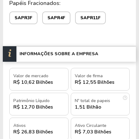
Papéis Fracionados:
SAPR11F
.
SAPR3F
SAPR4F
SAPR11F
História e quando foi criada a
SANEPAR
A SANEPAR foi fundada em 1963 no estado do
Paraná como uma iniciativa do governo estadual
INFORMAÇÕES SOBRE A EMPRESA
para modernizar o setor de saneamento básico.
Sucessora do Departamento de Água e Esgoto
Valor de mercado
Valor de firma
R$ 10,62 Bilhões
R$ 12,55 Bilhões
(DAE), foi nomeada Companhia de Água e Esgotos
do Paraná (Agepar) durante o mandato do
governador Ney Braga.
Patrimônio Líquido
Nº total de papeis
R$ 12,70 Bilhões
1,51 Bilhão
Nos primeiros anos de operação, a SANEPAR
enfrentou desafios para expandir suas redes de
Ativos
Ativo Circulante
abastecimento de água e coleta de esgoto nas
R$ 26,83 Bilhões
R$ 7,03 Bilhões
principais cidades paranaenses.