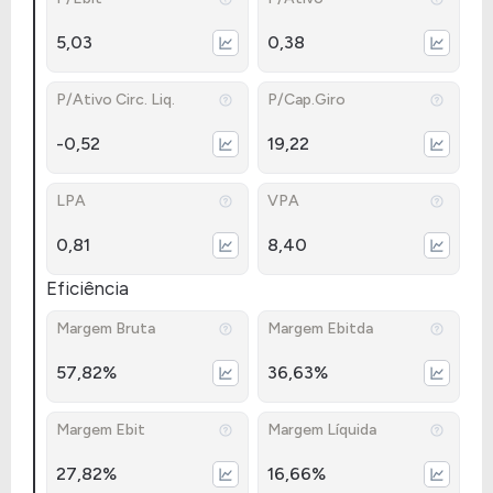
5,03
0,38
P/Ativo Circ. Liq.
P/Cap.Giro
-0,52
19,22
LPA
VPA
0,81
8,40
Eficiência
Margem Bruta
Margem Ebitda
57,82%
36,63%
Margem Ebit
Margem Líquida
27,82%
16,66%