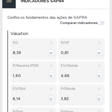
INDICADORES
SAPR4
Confira os fundamentos das ações de SAPR4.
Comparar indicadores
Valuation
P/L
P/VP
8,39
0,81
P/Receita (PSR)
EV/Ebitda
1,40
4,66
EV/Ebit
P/Ebitda
6,14
3,82
P/Ebit
P/Ativo