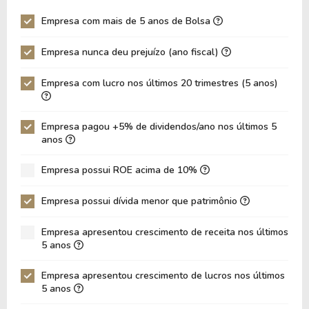
Giro Ativos
0,27
0,27
Empresa com mais de 5 anos de Bolsa
ROE
9,64%
16,84%
Empresa nunca deu prejuízo (ano fiscal)
ROIC
7,59%
10,71%
ROA
4,56%
7,86%
Empresa com lucro nos últimos 20 trimestres (5 anos)
Dívida Líquida / Ebitda
0,71
-1,28
Dívida Líquida / Ebit
0,94
-1,63
Empresa pagou +5% de dividendos/ano nos últimos 5
anos
Dívida Bruta / Patrimônio
0,57
0,60
Empresa possui ROE acima de 10%
Patrimônio / Ativos
0,47
0,47
Passivos / Ativos
0,53
0,53
Empresa possui dívida menor que patrimônio
Liquidez Corrente
1,08
1,20
Empresa apresentou crescimento de receita nos últimos
5 anos
CAGR Receitas 5 anos
8,47%
8,47%
CAGR Lucros 5 anos
15,85%
15,85%
Empresa apresentou crescimento de lucros nos últimos
5 anos