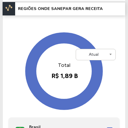
aterros sanitários.
REGIÕES ONDE SANEPAR GERA RECEITA
Nas décadas de 1980 e 1990, a empresa
começou a incorporar práticas sustentáveis,
consolidando-se como referência em energias
renováveis.
Em 2003, a SANEPAR entrou na
, captando investimentos e fortalecendo sua
B3
estrutura.
Atual
Entre 2010 e 2019, a empresa expandiu suas
operações e projetos ambientais, registrando lucro
recorde em 2019, com aproximadamente R$ 1
Durante a pandemia, enfrentou custos
bilhão.
elevados, mas manteve a eficiência no
atendimento.
Em 2024, a SANEPAR adquiriu 60% da CS
Bioenergia, ampliando seu portfólio de energia
Brasil