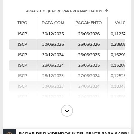
ARRASTE O QUADRO PARA VER MAIS DADOS
TIPO
DATA COM
PAGAMENTO
VALOR
TIPO
DATA COM
PAGAMENTO
VALOR
JSCP
30/12/2025
26/06/2026
0,11252900
JSCP
30/06/2025
26/06/2026
0,28686100
JSCP
30/12/2024
26/06/2025
0,16299100
JSCP
28/06/2024
26/06/2025
0,15287200
JSCP
28/12/2023
27/06/2024
0,12523600
JSCP
30/06/2023
27/06/2024
0,18346400
JSCP
29/12/2022
27/06/2023
0,18999232
JSCP
30/06/2022
27/06/2023
0,10523068
Dividendos
28/04/2022
24/06/2022
0,01207918
JSCP
30/12/2021
24/06/2022
0,11927003
RADAR DE DIVIDENDOS INTELIGENTE PARA
SAPR4