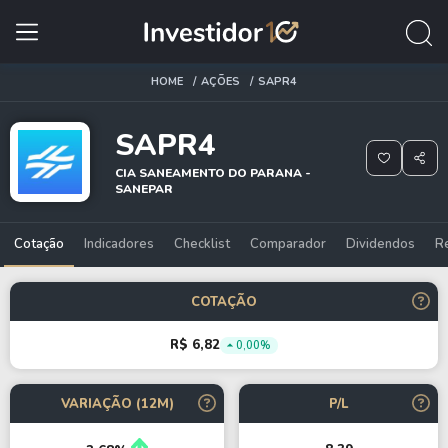
HOME
AÇÕES
SAPR4
SAPR4
CIA SANEAMENTO DO PARANA -
SANEPAR
Cotação
Indicadores
Checklist
Comparador
Dividendos
R
COTAÇÃO
R$ 6,82
0,00%
VARIAÇÃO (12M)
P/L