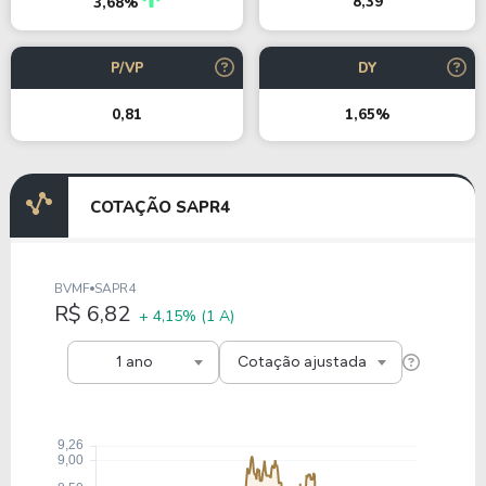
8,39
3,68%
P/VP
DY
0,81
1,65%
COTAÇÃO SAPR4
BVMF
SAPR4
R$ 6,82
+ 4,15%
(1 A)
1 ano
Cotação ajustada