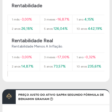
Rentabilidade
-3,00%
-16,87%
4,15%
1 mês
3 meses
1 ano
26,18%
126,04%
442,19%
2 anos
5 anos
10 anos
Rentabilidade Real
Rentabilidade Menos A Inflação.
-3,00%
-17,00%
-0,32%
1 mês
3 meses
1 ano
14,87%
73,57%
235,61%
2 anos
5 anos
10 anos
PREÇO JUSTO DO ATIVO SAPR4 SEGUNDO FÓRMULA DE
BENJAMIN GRAHAM