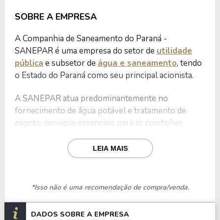
SOBRE A EMPRESA
A Companhia de Saneamento do Paraná -
SANEPAR é uma empresa do setor de
utilidade
pública
e subsetor de
água e saneamento
, tendo
o Estado do Paraná como seu principal acionista.
A SANEPAR atua predominantemente no
fornecimento de água potável e tratamento de
esgoto, serviços essenciais para as condições
sanitárias de suas áreas de operação, atendendo às
regiões urbanas e rurais.
LEIA MAIS
Envolvida também em projetos ambientais, a
empresa atua na gestão de resíduos sólidos e
*Isso não é uma recomendação de compra/venda.
iniciativas de sustentabilidade.
DADOS SOBRE A EMPRESA
Com foco de atuação principalmente no Paraná e