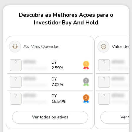
Descubra as Melhores Ações para o
Investidor Buy And Hold
As Mais Queridas
Valor de
ATIVO
ATIVO
DY
2.59%
Desbloquear
Desbloque
ATIVO
ATIVO
DY
7.02%
Desbloquear
Desbloque
ATIVO
ATIVO
DY
15.54%
Desbloquear
Desbloque
Ver todos os ativos
Ver to