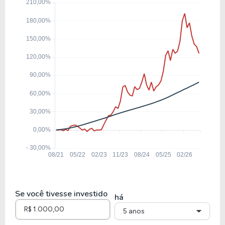
9,17
2,17
23,72%
8,14%
CPFE3
39,76
2,53
6,36%
0,00%
ENEV3
31,29
1,88
6,02%
4,12%
EQTL3
14,18
1,84
12,99%
7,13%
CPLE3
Se você tivesse investido
há
5 anos