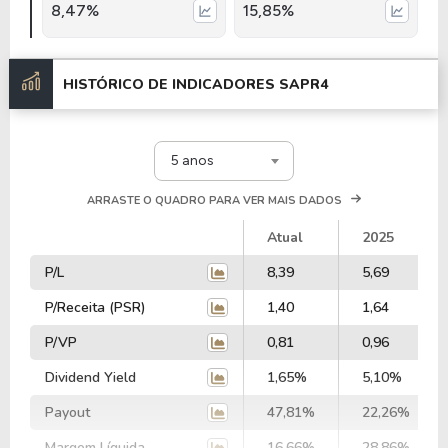
8,47%
15,85%
HISTÓRICO DE INDICADORES
SAPR4
5 anos
ARRASTE O QUADRO PARA VER MAIS DADOS
Atual
2025
P/L
8,39
5,69
P/Receita (PSR)
1,40
1,64
P/VP
0,81
0,96
Dividend Yield
1,65%
5,10%
Payout
47,81%
22,26%
Margem Líquida
16,66%
28,86%