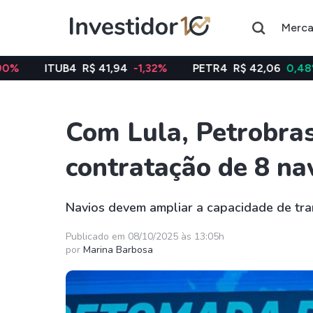
Merc
B4
R$ 41,94
-1,32%
PETR4
R$ 42,06
0,48%
VALE
Com Lula, Petrobra
Assuntos do momento
contratação de 8 na
Índice
Índice
Ibovespa
Selic
Navios devem ampliar a capacidade de tra
Ações
FIIs
Publicado em 08/10/2025 às 13:05h
por
Marina Barbosa
Taesa
XPML11
Itausa
RECR11
Ambev
HGLG11