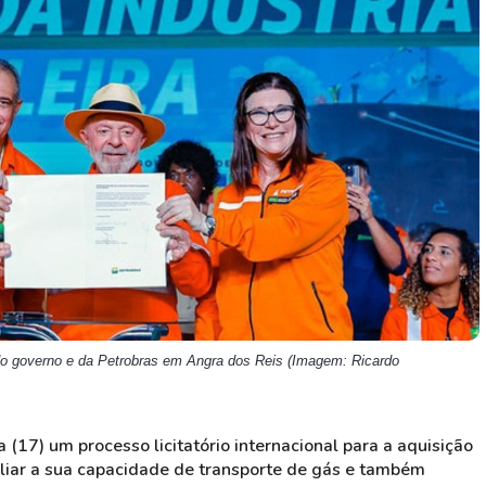
HASH11
Google
Dogecoin
GOLD11
Meta
Solana
XINA11
Coca-Cola
Cardano
Ver todos
Ver todos
Ver todos
 do governo e da Petrobras em Angra dos Reis (Imagem: Ricardo
(17) um processo licitatório internacional para a aquisição
pliar a sua capacidade de transporte de gás e também