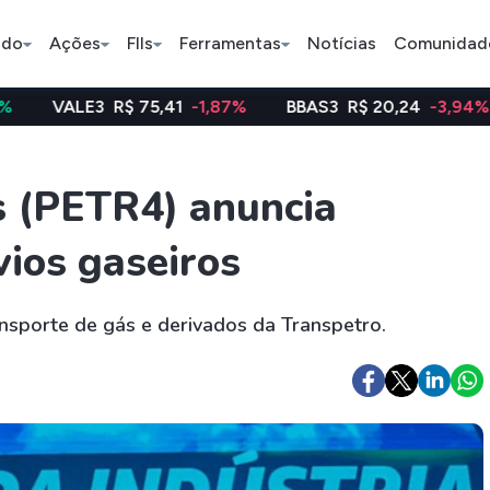
ado
Ações
FIIs
Ferramentas
Notícias
Comunidad
3
R$ 75,41
-1,87%
BBAS3
R$ 20,24
-3,94%
WEGE3
Pe
s (PETR4) anuncia
vios gaseiros
Índice
Ação
Ação
Bradesco
Petrobras
Axia
nsporte de gás e derivados da Transpetro.
ETFs
Stocks
Criptomo
BOVA11
Tesla
Bitcoin
IVVB11
Apple
Ethereum
SMAL11
Amazon
Binance C