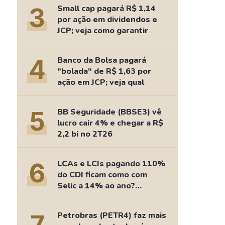
Comparador de Ativos
3
Small cap pagará R$ 1,14
As Ações Mais Buscadas
por ação em dividendos e
JCP; veja como garantir
Guia do Iniciante
4
Banco da Bolsa pagará
"bolada" de R$ 1,63 por
ação em JCP; veja qual
5
BB Seguridade (BBSE3) vê
lucro cair 4% e chegar a R$
2,2 bi no 2T26
6
LCAs e LCIs pagando 110%
do CDI ficam como com
Selic a 14% ao ano?
Fizemos as contas
Petrobras (PETR4) faz mais