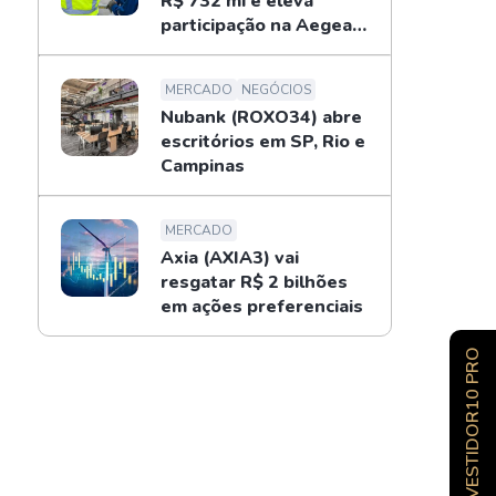
R$ 732 mi e eleva
participação na Aegea
para 14%
MERCADO
NEGÓCIOS
Nubank (ROXO34) abre
escritórios em SP, Rio e
Campinas
MERCADO
Axia (AXIA3) vai
resgatar R$ 2 bilhões
em ações preferenciais
INVESTIDOR10 PRO