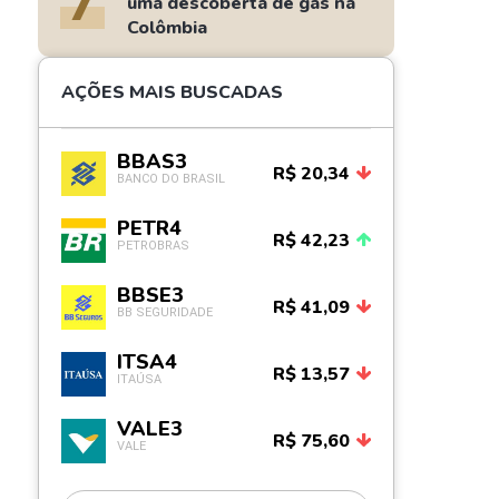
7
uma descoberta de gás na
Colômbia
AÇÕES MAIS BUSCADAS
BBAS3
R$ 20,34
BANCO DO BRASIL
PETR4
R$ 42,23
PETROBRAS
BBSE3
R$ 41,09
BB SEGURIDADE
ITSA4
R$ 13,57
ITAÚSA
VALE3
R$ 75,60
VALE