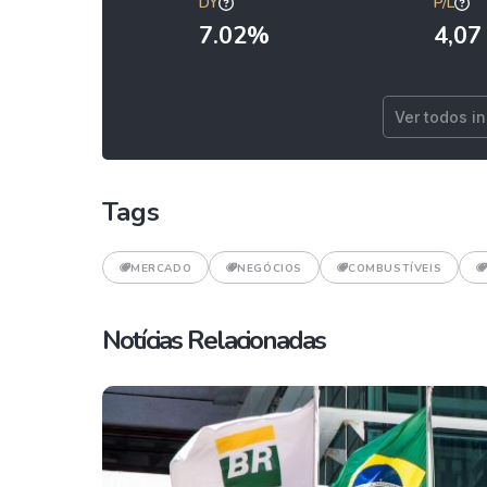
DY
P/L
7.02%
4,07
Ver todos i
Tags
MERCADO
NEGÓCIOS
COMBUSTÍVEIS
Notícias Relacionadas