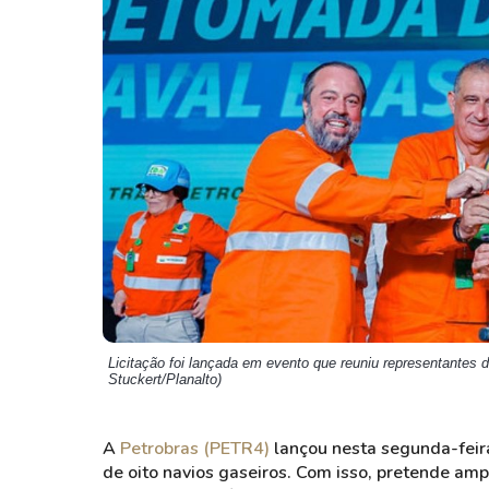
Weg
XPLG11
Klabin
KNRI11
Petrobrás
KNCR11
Ver todos
Ver todos
Licitação foi lançada em evento que reuniu representantes
Stuckert/Planalto)
A
Petrobras (PETR4)
lançou nesta segunda-feira 
de oito navios gaseiros. Com isso, pretende am