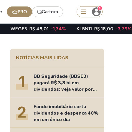
3
e
PRO
Carteira
R$ 48,01
-1,34%
KLBN11
R$ 18,00
-3,79%
TAEE11
squisar
NOTÍCIAS MAIS LIDAS
FII
TRXF11
1
BB Seguridade (BBSE3)
pagará R$ 3,8 bi em
dividendos; veja valor por
ação
edas
Ideias
2
Fundo imobiliário corta
Agenda de Dividendos
dividendos e despenca 40%
Radar do Dividendo Inteligente
em um único dia
oin - BNB
Carteiras Recomendadas