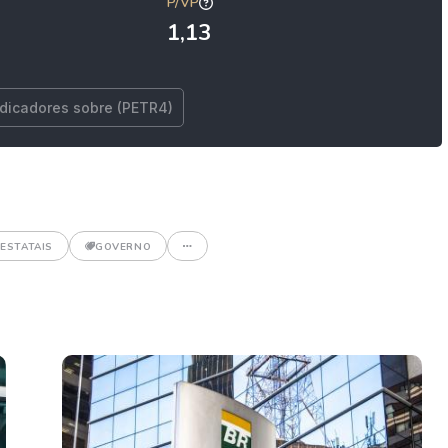
P/VP
1,13
ndicadores sobre (PETR4)
ESTATAIS
GOVERNO