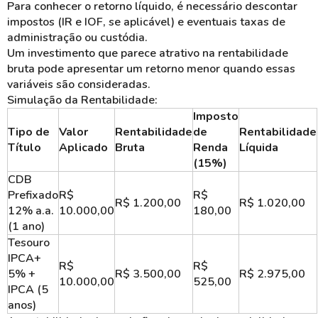
Para conhecer o retorno líquido, é necessário descontar
impostos (IR e IOF, se aplicável) e eventuais taxas de
administração ou custódia.
Um investimento que parece atrativo na rentabilidade
bruta pode apresentar um retorno menor quando essas
variáveis são consideradas.
Simulação da Rentabilidade:
Imposto
Tipo de
Valor
Rentabilidade
de
Rentabilidade
Título
Aplicado
Bruta
Renda
Líquida
(15%)
CDB
Prefixado
R$
R$
R$ 1.200,00
R$ 1.020,00
12% a.a.
10.000,00
180,00
(1 ano)
Tesouro
IPCA+
R$
R$
5% +
R$ 3.500,00
R$ 2.975,00
10.000,00
525,00
IPCA (5
anos)