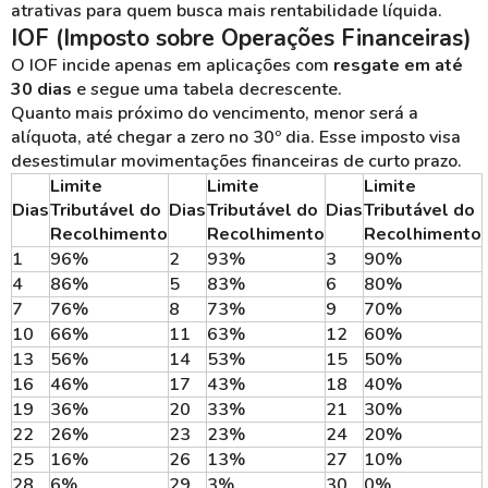
atrativas para quem busca mais rentabilidade líquida.
IOF (Imposto sobre Operações Financeiras)
O IOF incide apenas em aplicações com
resgate em até
30 dias
e segue uma tabela decrescente.
Quanto mais próximo do vencimento, menor será a
alíquota, até chegar a zero no 30º dia. Esse imposto visa
desestimular movimentações financeiras de curto prazo.
Limite
Limite
Limite
Dias
Tributável do
Dias
Tributável do
Dias
Tributável do
Recolhimento
Recolhimento
Recolhimento
1
96%
2
93%
3
90%
4
86%
5
83%
6
80%
7
76%
8
73%
9
70%
10
66%
11
63%
12
60%
13
56%
14
53%
15
50%
16
46%
17
43%
18
40%
19
36%
20
33%
21
30%
22
26%
23
23%
24
20%
25
16%
26
13%
27
10%
28
6%
29
3%
30
0%